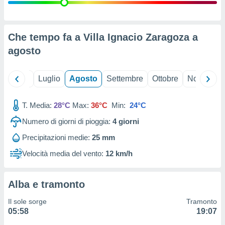
ioni
" o
tra
sui cookie
o sito
Che tempo fa a Villa Ignacio Zaragoza a
agosto
nostri
Giugno
Luglio
Agosto
Settembre
Ottobre
Novembre
mo il
te
ento dei
T. Media:
28°C
Max:
36°C
Min:
24°C
Numero di giorni di pioggia:
4
giorni
re
ioni su
Precipitazioni medie:
25 mm
vo e/o
Velocità media del vento:
12 km/h
i,
 dati
er la
 della
Alba e tramonto
à, creare
r la
Il sole sorge
Tramonto
à
05:58
19:07
izzata,