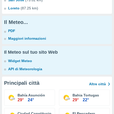
San Jose
(75.02 km)
Loreto
(87.25 km)
Il Meteo...
PDF
Maggiori informazioni
Il Meteo sul tuo sito Web
Widget Meteo
API di Meteorologia
Principali città
Altre città
Bahía Asunción
Bahia Tortugas
29°
24°
29°
22°
Ciudad Constitucion
El Pescadero