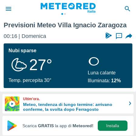
goza
Previsioni Meteo Villa Ignacio Zaragoza
tiva
rivacy
00:16
Domenica
...
ti di
net
Nubi sparse
net)
27°
i
 da
nisti per
Luna calante
 che le
Temp. percepita 30°
Illuminata:
12%
ioni
iano di
È
Ultim'ora.
Meteo, tendenza di lungo termine: arrivano
 a
conferme, la svolta dopo Ferragosto
ito Web
do le
opzioni:
Scarica
GRATIS
la app di
Meteored!
Installa
 i