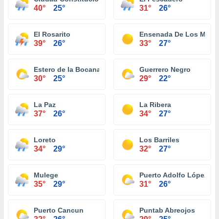
40°
25°
31°
26°
El Rosarito
Ensenada De Los Muer
39°
26°
33°
27°
Estero de la Bocana
Guerrero Negro
30°
25°
29°
22°
La Paz
La Ribera
37°
26°
34°
27°
Loreto
Los Barriles
34°
29°
32°
27°
Mulege
Puerto Adolfo López M
35°
29°
31°
26°
Puerto Cancun
Puntab Abreojos