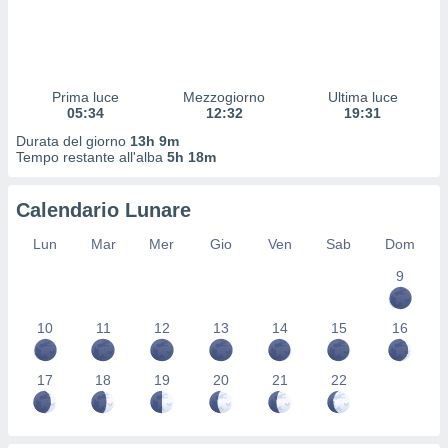
 profili
lezione
cità
izzata,
fili per
Prima luce
Mezzogiorno
Ultima luce
05:34
12:32
19:31
izzazione
Durata del giorno
13h 9m
nuti,
Tempo restante all'alba
5h 18m
 profili
lezione
uti
Calendario Lunare
zzati,
 le
Lun
Mar
Mer
Gio
Ven
Sab
Dom
ni degli
 misurare
9
zioni dei
,
10
11
12
13
14
15
16
ere il
so
17
18
19
20
21
22
he o la
ione di
enienti
diverse,