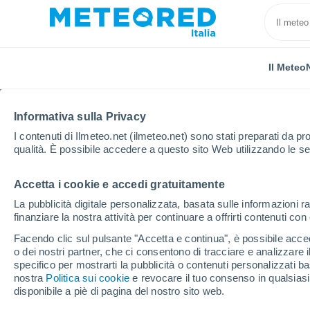
Il Meteo
Informativa sulla Privacy
I contenuti di Ilmeteo.net (ilmeteo.net) sono stati preparati da pro
qualità. È possibile accedere a questo sito Web utilizzando le se
Accetta i cookie e accedi gratuitamente
Home
Portogallo
Distretto di Bragança
Vinhais
La pubblicità digitale personalizzata, basata sulle informazioni ra
finanziare la nostra attività per continuare a offrirti contenuti co
Previsioni Meteo Vinha
Facendo clic sul pulsante "Accetta e continua", è possibile accede
o dei nostri partner, che ci consentono di tracciare e analizzare
11:13
Sabato
specifico per mostrarti la pubblicità o contenuti personalizzati b
nostra
Politica sui cookie
e revocare il tuo consenso in qualsia
disponibile a piè di pagina del nostro sito web.
Foschia di polvere