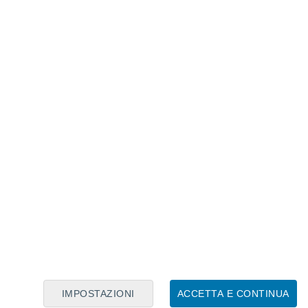
Calendario Lunare
Lun
Mar
Mer
Gio
Ven
Sab
Dom
8
9
10
11
12
13
14
15
16
17
18
19
20
21
IMPOSTAZIONI
ACCETTA E CONTINUA