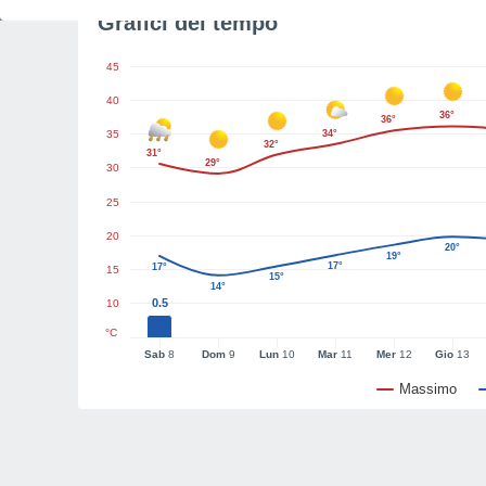
Grafici del tempo
45
40
36°
36°
35
34°
32°
31°
29°
30
25
20
20°
19°
17°
17°
15
15°
14°
0.5
10
°C
Sab
8
Dom
9
Lun
10
Mar
11
Mer
12
Gio
13
Massimo