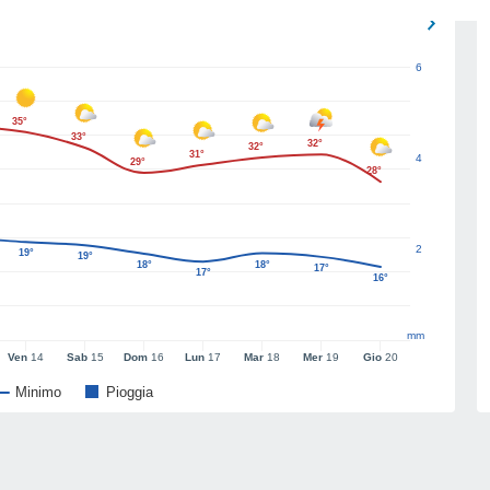
6
35°
33°
32°
32°
31°
4
29°
28°
2
19°
19°
18°
18°
17°
17°
16°
mm
Ven
14
Sab
15
Dom
16
Lun
17
Mar
18
Mer
19
Gio
20
Minimo
Pioggia