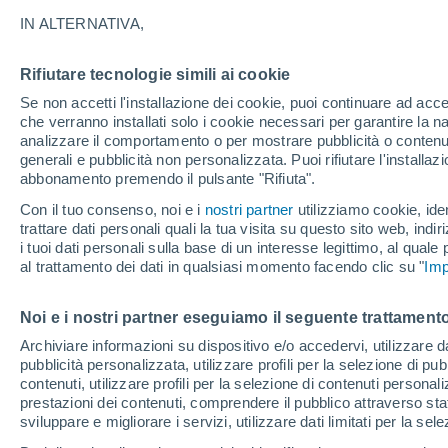
27°
IN ALTERNATIVA,
Rifiutare tecnologie simili ai cookie
Sud
Se non accetti l'installazione dei cookie, puoi continuare ad acc
Temp. percepita 27°
6
-
21 km/
che verranno installati solo i cookie necessari per garantire la n
analizzare il comportamento o per mostrare pubblicità o contenut
generali e pubblicità non personalizzata. Puoi rifiutare l'install
abbonamento premendo il pulsante "Rifiuta".
Ultim'ora.
Ondata di calore fino a Ferragosto: rischia di
Con il tuo consenso, noi e i
nostri partner
utilizziamo cookie, iden
diventare eccezionale. Svolta solo a fine mes
trattare dati personali quali la tua visita su questo sito web, indiri
i tuoi dati personali sulla base di un interesse legittimo, al quale
Il Meteo 1 - 7
Attualità
Mappa di pioggia
Radar di 
al trattamento dei dati in qualsiasi momento facendo clic su "
Imp
Noi e i nostri partner eseguiamo il seguente trattamento
Domani
Lunedì
Oggi
Archiviare informazioni su dispositivo e/o accedervi, utilizzare dati
pubblicità personalizzata, utilizzare profili per la selezione di pu
9 Ago
10 Ago
8 Ago
contenuti, utilizzare profili per la selezione di contenuti personal
prestazioni dei contenuti, comprendere il pubblico attraverso stat
sviluppare e migliorare i servizi, utilizzare dati limitati per la sel
50%