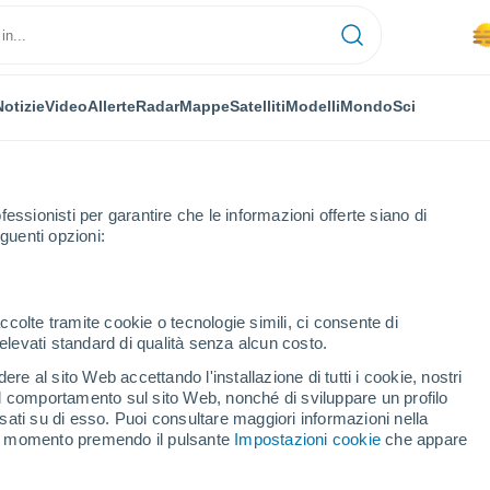
Notizie
Video
Allerte
Radar
Mappe
Satelliti
Modelli
Mondo
Sci
fessionisti per garantire che le informazioni offerte siano di
guenti opzioni:
ccolte tramite cookie o tecnologie simili, ci consente di
n elevati standard di qualità senza alcun costo.
is
re al sito Web accettando l'installazione di tutti i cookie, nostri
 il comportamento sul sito Web, nonché di sviluppare un profilo
...
asati su di esso. Puoi consultare maggiori informazioni nella
si momento premendo il pulsante
Impostazioni cookie
che appare
Per ora
Pioggia di fango nelle prossime
ore