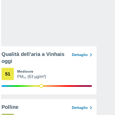
Qualità dell'aria a Vinhais
Dettaglio
oggi
Mediocre
51
PM₁₀ (63 µg/m³)
Polline
Dettaglio