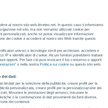
edere al nostro sito web ilmeteo.net. In questo caso ti informiamo
h
avigazione nel sito, ma non verranno utilizzati cookie per
i personalizzati, anche se potrai visualizzare informazioni
azione dei cookie e accedere al nostro sito Web tramite questo
tificatori univoci o tecnologie simili per archiviare, accedere e
e?
zzi IP e identificatori di cookie. Alcuni fornitori potrebbero trattare
 puoi opporti. Per fare ciò puoi revocare il tuo consenso o opporti
pioggia
Satelliti
Modelli
ostazioni
" o nella nostra
Politica sui cookie
su questo sito web.
 dei dati:
Martedì
Mercoledì
Giovedi
Venerdì
 limitati per la selezione della pubblicità, creare profili per la
bblicità personalizzata, creare profili per la personalizzazione dei
11 Ago
12 Ago
13 Ago
14 Ago
izzati, Misurare le prestazioni degli annunci, misurare le
istiche o la combinazione di dati provenienti da fonti diverse,
ezione dei contenuti.