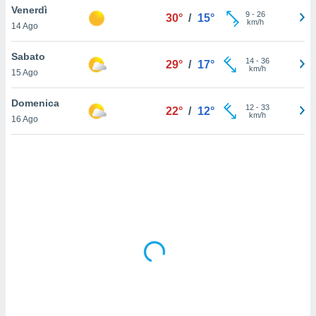
Venerdì
9
-
26
30°
/
15°
km/h
sui cookie
14 Ago
e il tuo
 in
Sabato
14
-
36
29°
/
17°
km/h
15 Ago
o
 il
Domenica
12
-
33
22°
/
12°
km/h
azioni
16 Ago
kie
re
le a piè
 del
to web.
ATIVA,
e
gie
i cookie
ccetti
zione dei