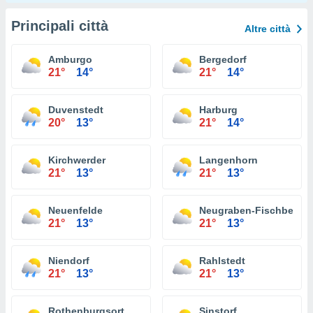
Principali città
Altre città
Amburgo
Bergedorf
21°
14°
21°
14°
Duvenstedt
Harburg
20°
13°
21°
14°
Kirchwerder
Langenhorn
21°
13°
21°
13°
Neuenfelde
Neugraben-Fischbek
21°
13°
21°
13°
Niendorf
Rahlstedt
21°
13°
21°
13°
Rothenburgsort
Sinstorf