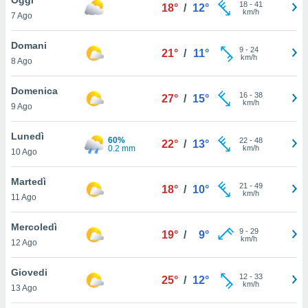
a", è
18
-
41
18°
/
12°
km/h
7 Ago
al sito
ettando
Domani
9
-
24
21°
/
11°
zione di
km/h
8 Ago
okie,
dei nostri
Domenica
16
-
38
che ci
27°
/
15°
km/h
9 Ago
no di
 e
e il
Lunedì
60%
22
-
48
22°
/
13°
amento
0.2 mm
km/h
10 Ago
 Web,
i
Martedì
21
-
49
re un
18°
/
10°
km/h
11 Ago
pecifico
arti la
Mercoledì
à o
9
-
29
19°
/
9°
km/h
i
12 Ago
zzati
 di esso.
Giovedi
12
-
33
sultare
25°
/
12°
km/h
13 Ago
oni nella