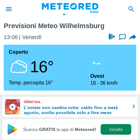
Previsioni Meteo Wilhelmsburg
tiva
rivacy
13:06
Venerdì
...
ti di
net
Coperto
net)
16°
i
 da
nisti per
Ovest
 che le
Temp. percepita 16°
16
36 km/h
ioni
iano di
È
Ultim'ora.
L’estate non cambia rotta: caldo fino a metà
 a
agosto, svolta possibile solo a fine mese
ito Web
do le
opzioni:
Scarica
GRATIS
la app di
Meteored!
Installa
 i