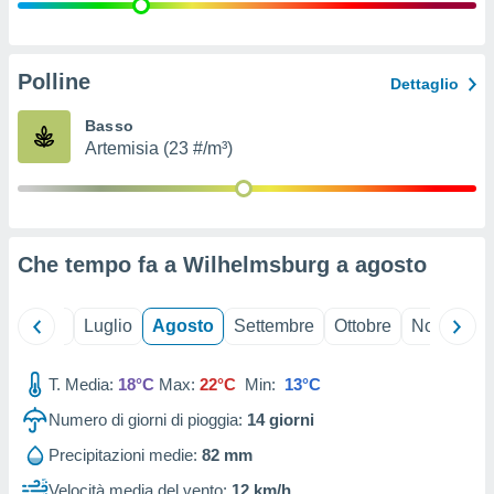
ioni
" o
tra
sui cookie
o sito
Polline
Dettaglio
Basso
nostri
Artemisia (23 #/m³)
mo il
te
ento dei
Che tempo fa a Wilhelmsburg a
agosto
re
ioni su
vo e/o
Giugno
Luglio
Agosto
Settembre
Ottobre
Novembre
i,
 dati
er la
T. Media:
18°C
Max:
22°C
Min:
13°C
 della
Numero di giorni di pioggia:
14
giorni
à, creare
r la
Precipitazioni medie:
82 mm
à
izzata,
Velocità media del vento:
12 km/h