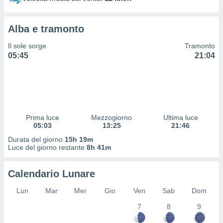
 profili
lezione
cità
Alba e tramonto
izzata,
fili per
Il sole sorge
Tramonto
05:45
21:04
izzazione
nuti,
 profili
lezione
uti
zzati,
Prima luce
Mezzogiorno
Ultima luce
 le
05:03
13:25
21:46
ni degli
 misurare
Durata del giorno
15h 19m
zioni dei
Luce del giorno restante
8h 41m
,
ere il
Calendario Lunare
so
Lun
Mar
Mer
Gio
Ven
Sab
Dom
he o la
ione di
7
8
9
enienti
diverse,