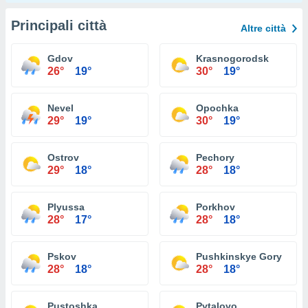
Principali città
Altre città
Gdov
Krasnogorodsk
26°
19°
30°
19°
Nevel
Opochka
29°
19°
30°
19°
Ostrov
Pechory
29°
18°
28°
18°
Plyussa
Porkhov
28°
17°
28°
18°
Pskov
Pushkinskye Gory
28°
18°
28°
18°
Pustoshka
Pytalovo