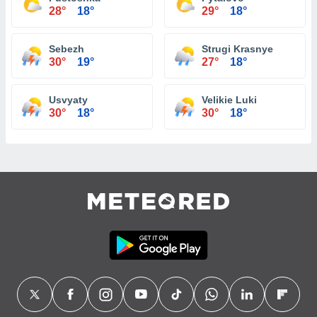
28°
18°
29°
18°
Sebezh
Strugi Krasnye
30°
19°
27°
18°
Usvyaty
Velikie Luki
30°
18°
30°
18°