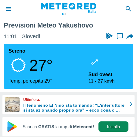
Previsioni Meteo Yakushovo
tiva
rivacy
11:01
Giovedi
...
ti di
net
Sereno
net)
27°
i
 da
nisti per
Sud-ovest
 che le
Temp. percepita 29°
11
27 km/h
ioni
iano di
È
Ultim'ora.
Il fenomeno El Niño sta tornando: "L'interruttore
 a
si sta azionando proprio ora" – ecco cosa ci
ito Web
aspetta in inverno
do le
opzioni:
Scarica
GRATIS
la app di
Meteored!
Installa
 i