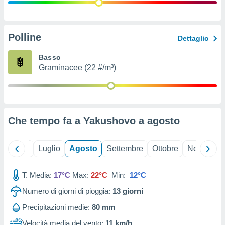
ioni
" o
tra
sui cookie
o sito
Polline
Dettaglio
Basso
nostri
Graminacee (22 #/m³)
mo il
te
ento dei
Che tempo fa a Yakushovo a
agosto
re
ioni su
vo e/o
Giugno
Luglio
Agosto
Settembre
Ottobre
Novembre
i,
 dati
er la
T. Media:
17°C
Max:
22°C
Min:
12°C
 della
Numero di giorni di pioggia:
13
giorni
à, creare
r la
Precipitazioni medie:
80 mm
à
izzata,
Velocità media del vento:
11 km/h