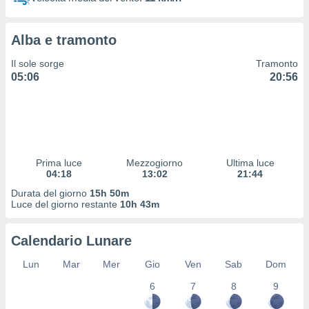
 profili
lezione
cità
Alba e tramonto
izzata,
fili per
Il sole sorge
Tramonto
05:06
20:56
izzazione
nuti,
 profili
lezione
uti
zzati,
Prima luce
Mezzogiorno
Ultima luce
 le
04:18
13:02
21:44
ni degli
 misurare
Durata del giorno
15h 50m
zioni dei
Luce del giorno restante
10h 43m
,
ere il
Calendario Lunare
so
Lun
Mar
Mer
Gio
Ven
Sab
Dom
he o la
ione di
6
7
8
9
enienti
diverse,