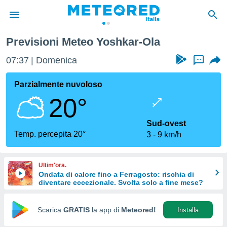
Previsioni Meteo Yoshkar-Ola
tiva
rivacy
07:37
Domenica
...
ti di
net
Parzialmente nuvoloso
net)
20°
i
 da
nisti per
Sud-ovest
 che le
Temp. percepita 20°
3
9 km/h
ioni
iano di
È
Ultim'ora.
Ondata di calore fino a Ferragosto: rischia di
 a
diventare eccezionale. Svolta solo a fine mese?
ito Web
do le
opzioni:
Scarica
GRATIS
la app di
Meteored!
Installa
 i