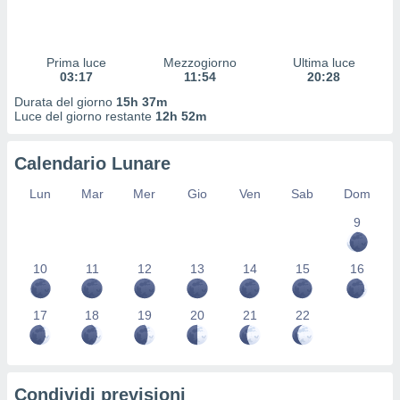
 profili
lezione
cità
izzata,
Prima luce
Mezzogiorno
Ultima luce
fili per
03:17
11:54
20:28
Durata del giorno
15h 37m
izzazione
Luce del giorno restante
12h 52m
nuti,
 profili
Calendario Lunare
lezione
uti
Lun
Mar
Mer
Gio
Ven
Sab
Dom
zzati,
 le
9
ni degli
 misurare
zioni dei
10
11
12
13
14
15
16
,
ere il
17
18
19
20
21
22
so
he o la
ione di
enienti
Condividi previsioni
diverse,