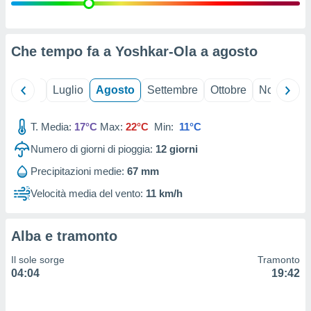
ioni
" o
tra
sui cookie
o sito
Che tempo fa a Yoshkar-Ola a
agosto
nostri
Giugno
Luglio
Agosto
Settembre
Ottobre
Novembre
mo il
T. Media:
17°C
Max:
22°C
Min:
11°C
te
ento dei
Numero di giorni di pioggia:
12
giorni
Precipitazioni medie:
67 mm
re
ioni su
Velocità media del vento:
11 km/h
vo e/o
i,
 dati
Alba e tramonto
er la
 della
Il sole sorge
Tramonto
à, creare
04:04
19:42
r la
à
izzata,