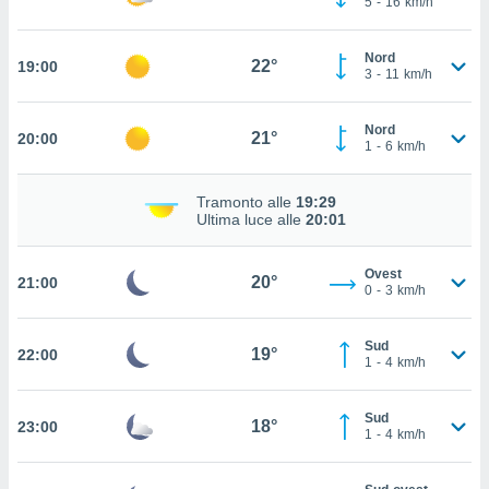
5
-
16
km/h
 in
o
Nord
22°
19:00
3
-
11
km/h
 il
azioni
Nord
21°
20:00
kie
1
-
6
km/h
re
le a piè
Tramonto alle
19:29
 del
Ultima luce alle
20:01
to web.
Ovest
20°
21:00
ATIVA,
0
-
3
km/h
e
Sud
gie
19°
22:00
1
-
4
km/h
i cookie
ccetti
Sud
zione dei
18°
23:00
1
-
4
km/h
puoi
re ad
 al