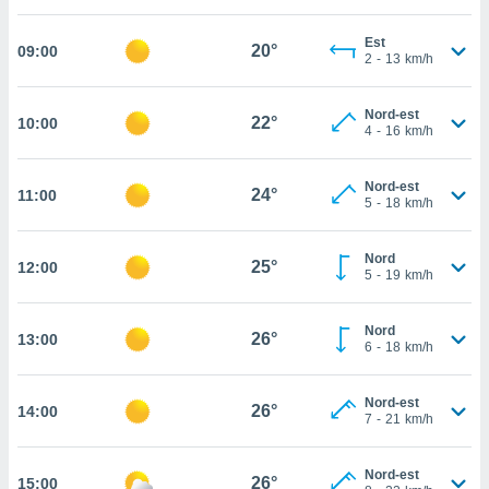
cità
Est
20°
09:00
2
-
13
km/h
izzata,
ACCETTA
ulle
E
ioni
Nord-est
CONTINUA
22°
10:00
tramite
4
-
16
km/h
e simili,
IMPOSTAZIONI
Nord-est
nte di
24°
11:00
5
-
18
km/h
e la
tività per
re a
Nord
25°
12:00
5
-
19
km/h
ontenuti
ti
 di
Nord
26°
senza
13:00
6
-
18
km/h
sto.
clic sul
Nord-est
26°
14:00
 "Accetta
7
-
21
km/h
a", è
Nord-est
al sito
26°
15:00