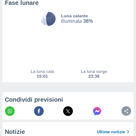
izzata.
Fase lunare
utare
zione dei
Luna calante
Illuminata
36%
 al
ito Web
questo
ento
 il
o
La luna cala
La luna sorge
, noi e i
15:01
23:36
rtner
mo
tori
Condividi previsioni
o
e simili
viare,
 e
ati
Notizie
 quali la
Ultime notizie