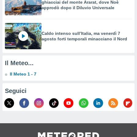
ghiacciai del monte Ararat, dove Noè
o sito
approdò dopo il Diluvio Universale
nostri
mo il
Caldo intenso sull’Italia, ma venerdì 7
te
agosto forti temporali minacciano il Nord
ento dei
re
Il Meteo...
ioni su
vo e/o
Il Meteo 1 - 7
i,
 dati
er la
Seguici
 della
à, creare
r la
à
izzata,
 profili
lezione
cità