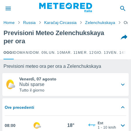
tiva
rivacy
Home
Russia
Karačaj-Circassia
Zelenchukskaya
Ora
ti di
net
Previsioni Meteo Zelenchukskaya
net)
per ora
i
 da
nisti per
OGGI
DOMANI
DOM. 09
LUN. 10
MAR. 11
MER. 12
GIO. 13
VEN. 14
SAB
 che le
ioni
Previsioni meteo ora per ora a Zelenchukskaya
iano di
È
Venerdì, 07 agosto
Nubi sparse
 a
Tutto il giorno
ito Web
do le
opzioni:
Ore precedenti
 i
e
Est
18°
08:00
1
-
10
km/h
amente