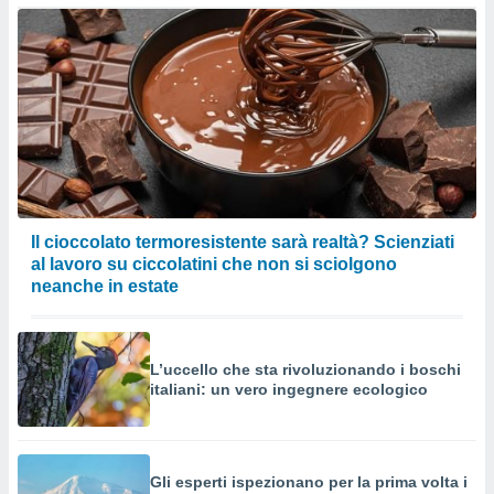
a su
ito web,
IP e
tori di
Alcuni
ro
 tuoi dati
 sulla
un
e
, al quale
Il cioccolato termoresistente sarà realtà? Scienziati
rti. Per
al lavoro su ciccolatini che non si sciolgono
puoi
neanche in estate
il tuo
o o
l
nto dei
L’uccello che sta rivoluzionando i boschi
ualsiasi
italiani: un vero ingegnere ecologico
 facendo
ioni
" o
tra
Gli esperti ispezionano per la prima volta i
sui cookie