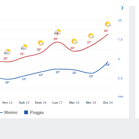
10
33°
29°
7.5
27°
24°
23°
21°
19°
5
19°
15°
14°
13°
13°
2.5
11°
10°
mm
Ven
14
Sab
15
Dom
16
Lun
17
Mar
18
Mer
19
Gio
20
Minimo
Pioggia