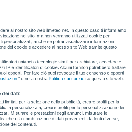
Temperature in calo
Durante la giornata di domani
edere al nostro sito web ilmeteo.net. In questo caso ti informiamo
h
avigazione nel sito, ma non verranno utilizzati cookie per
i personalizzati, anche se potrai visualizzare informazioni
azione dei cookie e accedere al nostro sito Web tramite questo
tificatori univoci o tecnologie simili per archiviare, accedere e
e?
zzi IP e identificatori di cookie. Alcuni fornitori potrebbero trattare
 puoi opporti. Per fare ciò puoi revocare il tuo consenso o opporti
pioggia
Satelliti
Modelli
ostazioni
" o nella nostra
Politica sui cookie
su questo sito web.
 dei dati:
Martedì
Mercoledì
Giovedi
Venerdì
 limitati per la selezione della pubblicità, creare profili per la
bblicità personalizzata, creare profili per la personalizzazione dei
11 Ago
12 Ago
13 Ago
14 Ago
izzati, Misurare le prestazioni degli annunci, misurare le
istiche o la combinazione di dati provenienti da fonti diverse,
ezione dei contenuti.
80%