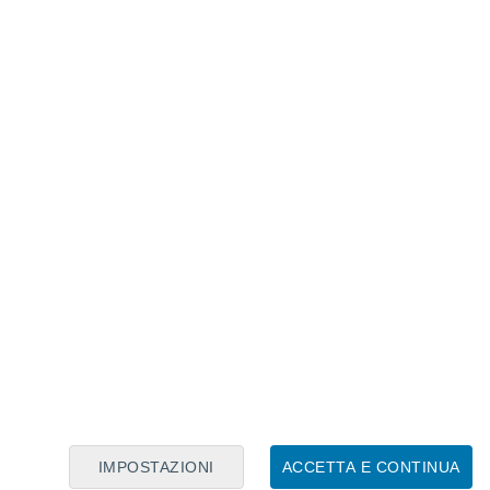
Calendario Lunare
Lun
Mar
Mer
Gio
Ven
Sab
Dom
8
9
10
11
12
13
14
15
16
17
18
19
20
21
IMPOSTAZIONI
ACCETTA E CONTINUA