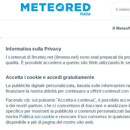
Il Meteo
Informativa sulla Privacy
I contenuti di Ilmeteo.net (ilmeteo.net) sono stati preparati da pro
qualità. È possibile accedere a questo sito Web utilizzando le se
Accetta i cookie e accedi gratuitamente
Home
Russia
Oblast di Tambov
Znamenka
La pubblicità digitale personalizzata, basata sulle informazioni ra
finanziare la nostra attività per continuare a offrirti contenuti co
Previsioni Meteo Znam
Facendo clic sul pulsante "Accetta e continua", è possibile accede
o dei nostri partner, che ci consentono di tracciare e analizzare
19:45
Sabato
specifico per mostrarti la pubblicità o contenuti personalizzati b
nostra
Politica sui cookie
e revocare il tuo consenso in qualsia
disponibile a piè di pagina del nostro sito web.
Nubi sparse