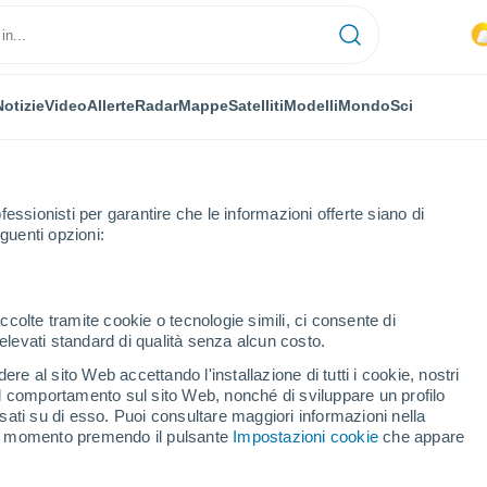
Notizie
Video
Allerte
Radar
Mappe
Satelliti
Modelli
Mondo
Sci
fessionisti per garantire che le informazioni offerte siano di
guenti opzioni:
ccolte tramite cookie o tecnologie simili, ci consente di
n elevati standard di qualità senza alcun costo.
enka (Tambov)
re al sito Web accettando l'installazione di tutti i cookie, nostri
 il comportamento sul sito Web, nonché di sviluppare un profilo
...
asati su di esso. Puoi consultare maggiori informazioni nella
si momento premendo il pulsante
Impostazioni cookie
che appare
Per ora
Si attendono banchi di nebbia
nelle prossime ore