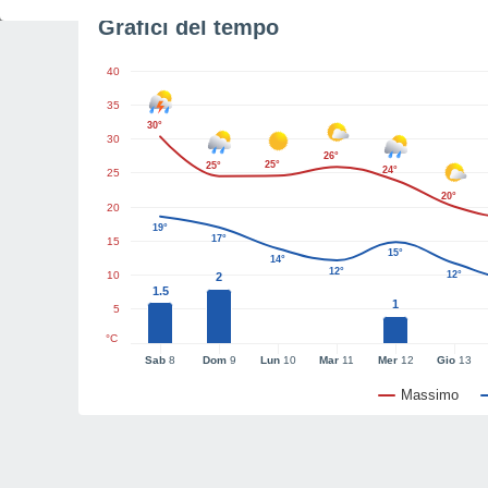
Grafici del tempo
40
35
30°
30
26°
25°
25°
24°
25
20°
20
19°
17°
15
15°
14°
12°
10
12°
2
1.5
1
5
°C
Sab
8
Dom
9
Lun
10
Mar
11
Mer
12
Gio
13
Massimo