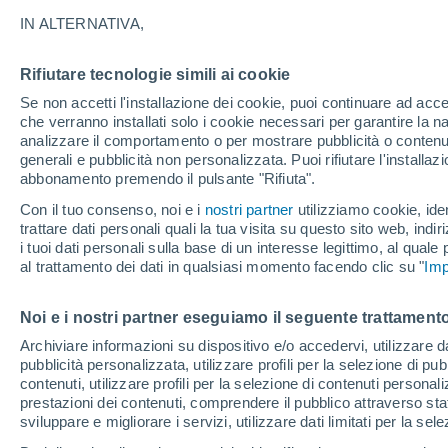
21°
IN ALTERNATIVA,
Rifiutare tecnologie simili ai cookie
Nord-est
Se non accetti l'installazione dei cookie, puoi continuare ad acc
Temp. percepita 21°
4
-
20 km/
che verranno installati solo i cookie necessari per garantire la n
analizzare il comportamento o per mostrare pubblicità o contenut
generali e pubblicità non personalizzata. Puoi rifiutare l'install
abbonamento premendo il pulsante "Rifiuta".
Ultim'ora.
Ondata di calore fino a Ferragosto: rischia di
Con il tuo consenso, noi e i
nostri partner
utilizziamo cookie, iden
diventare eccezionale. Svolta solo a fine mes
trattare dati personali quali la tua visita su questo sito web, indiri
i tuoi dati personali sulla base di un interesse legittimo, al quale
Il Meteo 1 - 7
Attualità
Mappa di pioggia
Radar di 
al trattamento dei dati in qualsiasi momento facendo clic su "
Imp
Noi e i nostri partner eseguiamo il seguente trattamento
Domani
Lunedì
Oggi
Archiviare informazioni su dispositivo e/o accedervi, utilizzare dati
pubblicità personalizzata, utilizzare profili per la selezione di pu
9 Ago
10 Ago
8 Ago
contenuti, utilizzare profili per la selezione di contenuti personal
prestazioni dei contenuti, comprendere il pubblico attraverso stat
sviluppare e migliorare i servizi, utilizzare dati limitati per la sel
80%
70%