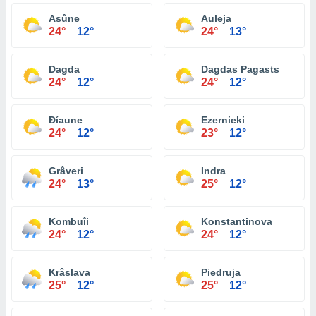
Asûne
Auleja
24°
12°
24°
13°
Dagda
Dagdas Pagasts
24°
12°
24°
12°
Ðíaune
Ezernieki
24°
12°
23°
12°
Grâveri
Indra
24°
13°
25°
12°
Kombuîi
Konstantinova
24°
12°
24°
12°
Krâslava
Piedruja
25°
12°
25°
12°