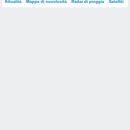
Attualità
Mappa di nuvolosità
Radar di pioggia
Satelliti
i nostri
artner