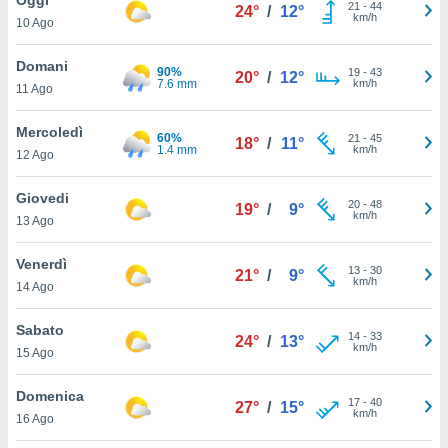
a", è
21
-
44
24°
/
12°
km/h
10 Ago
al sito
ettando
Domani
90%
19
-
43
20°
/
12°
zione di
7.6 mm
km/h
11 Ago
okie,
dei nostri
Mercoledì
60%
21
-
45
che ci
18°
/
11°
1.4 mm
km/h
12 Ago
no di
 e
e il
Giovedi
20
-
48
19°
/
9°
amento
km/h
13 Ago
 Web,
i
Venerdì
13
-
30
re un
21°
/
9°
km/h
14 Ago
pecifico
arti la
Sabato
à o
14
-
33
24°
/
13°
km/h
i
15 Ago
zzati
 di esso.
Domenica
17
-
40
sultare
27°
/
15°
km/h
16 Ago
oni nella