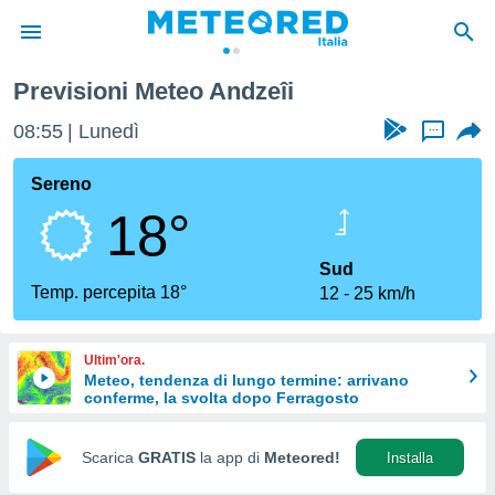
Previsioni Meteo Andzeîi
tiva
rivacy
08:55
Lunedì
...
ti di
net
Sereno
net)
18°
i
 da
nisti per
Sud
 che le
Temp. percepita 18°
12
25 km/h
ioni
iano di
È
Ultim'ora.
Meteo, tendenza di lungo termine: arrivano
 a
conferme, la svolta dopo Ferragosto
ito Web
do le
opzioni:
Scarica
GRATIS
la app di
Meteored!
Installa
 i