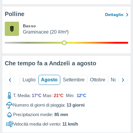
ioni
" o
tra
Polline
Dettaglio
sui cookie
o sito
Basso
Graminacee (20 #/m³)
nostri
mo il
te
ento dei
Che tempo fa a Andzeîi a
agosto
re
ioni su
Giugno
Luglio
Agosto
Settembre
Ottobre
Novembre
vo e/o
i,
T. Media:
17°C
Max:
21°C
Min:
12°C
 dati
er la
Numero di giorni di pioggia:
13
giorni
 della
à, creare
Precipitazioni medie:
85 mm
r la
Velocità media del vento:
11 km/h
à
izzata,