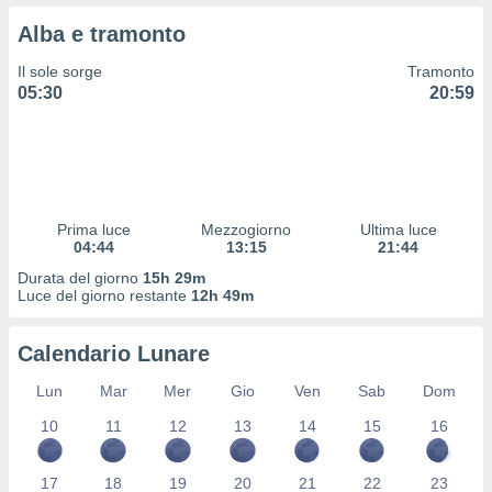
 profili
Alba e tramonto
lezione
cità
Il sole sorge
Tramonto
izzata,
05:30
20:59
fili per
izzazione
nuti,
 profili
lezione
uti
Prima luce
Mezzogiorno
Ultima luce
zzati,
04:44
13:15
21:44
 le
Durata del giorno
15h 29m
ni degli
Luce del giorno restante
12h 49m
 misurare
zioni dei
,
Calendario Lunare
ere il
Lun
Mar
Mer
Gio
Ven
Sab
Dom
so
10
11
12
13
14
15
16
he o la
ione di
enienti
17
18
19
20
21
22
23
diverse,