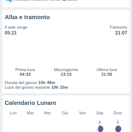
 profili
lezione
cità
Alba e tramonto
izzata,
fili per
Il sole sorge
Tramonto
05:21
21:07
izzazione
nuti,
 profili
lezione
uti
zzati,
Prima luce
Mezzogiorno
Ultima luce
 le
04:33
13:15
21:55
ni degli
 misurare
Durata del giorno
15h 46m
zioni dei
Luce del giorno restante
10h 10m
,
ere il
Calendario Lunare
so
Lun
Mar
Mer
Gio
Ven
Sab
Dom
he o la
ione di
8
9
enienti
diverse,