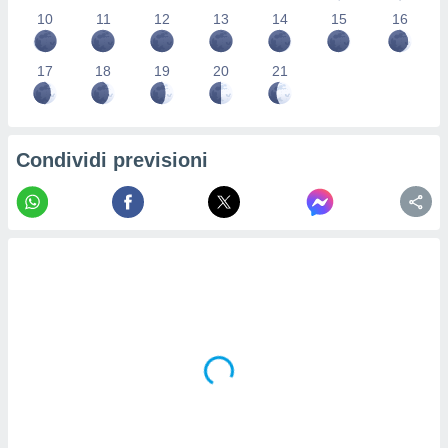
re e
10
11
12
13
14
15
16
e i
tilizzare
17
18
19
20
21
ati per la
e dei
.
Condividi previsioni
izzazione
azione
o la
e del
vo,
à e
i
zzati,
one delle
ni dei
 e degli
 ricerche
ico,
di