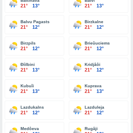
Baltinava
Balvi
21°
13°
21°
13°
Balvu Pagasts
Birzkalne
21°
12°
21°
12°
Birzpils
Brieûuciems
21°
12°
21°
12°
Ðíilbini
Kridjâôi
21°
13°
21°
12°
Kubuîi
Kuprava
21°
13°
21°
13°
Lazdukalns
Lazduleja
21°
12°
21°
12°
Medôeva
Rugâji