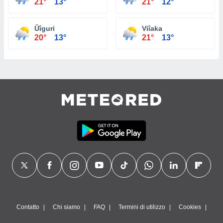
21°
13°
21°
12°
Ûîguri
Viîaka
20°
13°
21°
13°
Contatto
Chi siamo
FAQ
Termini di utilizzo
Cookies