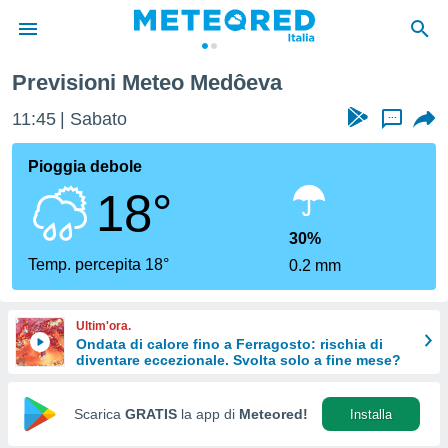
Previsioni Meteo Medôeva
tiva
rivacy
11:45
Sabato
...
ti di
net
Pioggia debole
net)
18°
i
 da
nisti per
30%
 che le
Temp. percepita 18°
0.2 mm
ioni
iano di
È
Ultim'ora.
Ondata di calore fino a Ferragosto: rischia di
 a
diventare eccezionale. Svolta solo a fine mese?
ito Web
do le
opzioni:
Scarica
GRATIS
la app di
Meteored!
Installa
 i