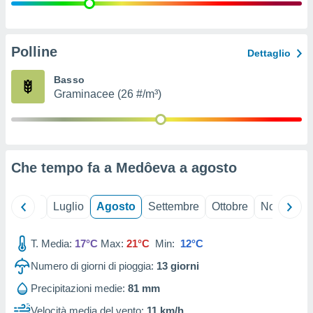
ioni
" o
tra
sui cookie
o sito
Polline
Dettaglio
Basso
nostri
Graminacee (26 #/m³)
mo il
te
ento dei
Che tempo fa a Medôeva a
agosto
re
ioni su
vo e/o
Giugno
Luglio
Agosto
Settembre
Ottobre
Novembre
i,
 dati
er la
T. Media:
17°C
Max:
21°C
Min:
12°C
 della
Numero di giorni di pioggia:
13
giorni
à, creare
r la
Precipitazioni medie:
81 mm
à
izzata,
Velocità media del vento:
11 km/h