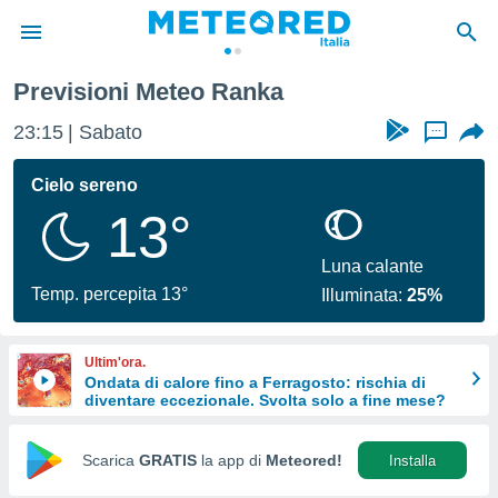
Previsioni Meteo Ranka
tiva
rivacy
23:15
Sabato
...
ti di
net
Cielo sereno
net)
13°
i
 da
nisti per
Luna calante
 che le
Temp. percepita 13°
Illuminata:
25%
ioni
iano di
È
Ultim'ora.
Ondata di calore fino a Ferragosto: rischia di
 a
diventare eccezionale. Svolta solo a fine mese?
ito Web
do le
opzioni:
Scarica
GRATIS
la app di
Meteored!
Installa
 i