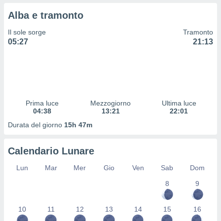
 profili
Alba e tramonto
lezione
cità
Il sole sorge
Tramonto
izzata,
05:27
21:13
fili per
izzazione
nuti,
 profili
lezione
uti
Prima luce
Mezzogiorno
Ultima luce
zzati,
04:38
13:21
22:01
 le
Durata del giorno
15h 47m
ni degli
 misurare
zioni dei
Calendario Lunare
,
ere il
Lun
Mar
Mer
Gio
Ven
Sab
Dom
so
8
9
he o la
ione di
10
11
12
13
14
15
16
enienti
diverse,