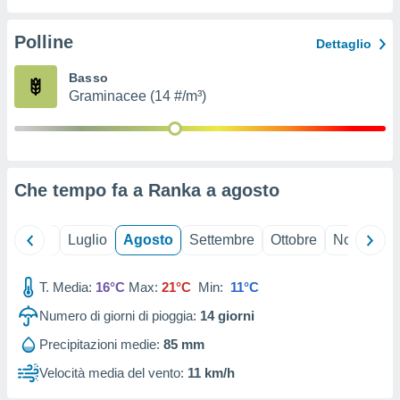
ioni
" o
tra
Polline
Dettaglio
sui cookie
o sito
Basso
Graminacee (14 #/m³)
nostri
mo il
te
ento dei
Che tempo fa a Ranka a
agosto
re
ioni su
Giugno
Luglio
Agosto
Settembre
Ottobre
Novembre
vo e/o
i,
T. Media:
16°C
Max:
21°C
Min:
11°C
 dati
er la
Numero di giorni di pioggia:
14
giorni
 della
à, creare
Precipitazioni medie:
85 mm
r la
Velocità media del vento:
11 km/h
à
izzata,