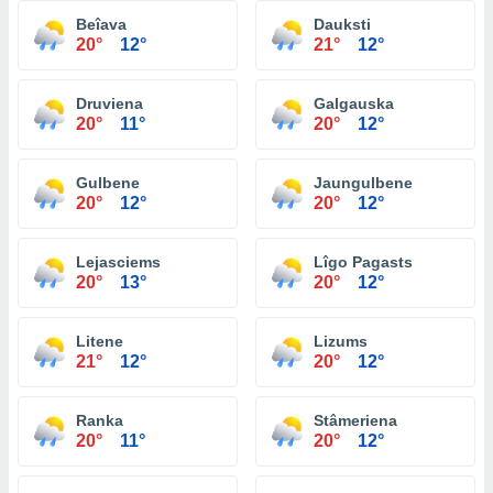
Beîava
Dauksti
20°
12°
21°
12°
Druviena
Galgauska
20°
11°
20°
12°
Gulbene
Jaungulbene
20°
12°
20°
12°
Lejasciems
Lîgo Pagasts
20°
13°
20°
12°
Litene
Lizums
21°
12°
20°
12°
Ranka
Stâmeriena
20°
11°
20°
12°