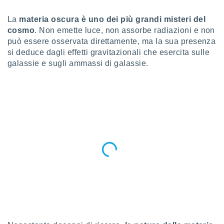
a", è
La
materia oscura è uno dei più grandi misteri del
al sito
cosmo
. Non emette luce, non assorbe radiazioni e non
ettando
può essere osservata direttamente, ma la sua presenza
zione di
okie,
si deduce dagli effetti gravitazionali che esercita sulle
dei nostri
galassie e sugli ammassi di galassie.
che ci
no di
 e
e il
amento
 Web,
i
re un
pecifico
arti la
à o
i
zzati
 di esso.
sultare
oni nella