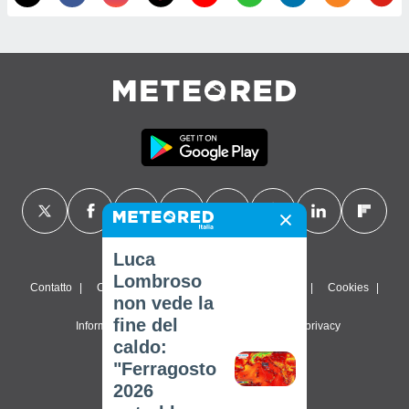
Luca
Lombroso
Contatto
Chi siamo
FAQ
Termini di utilizzo
Cookies
non vede la
fine del
Informativa sulla privacy
Impostazioni sulla privacy
caldo:
© 2026 Meteored. Tutti i diritti riservati
"Ferragosto
2026