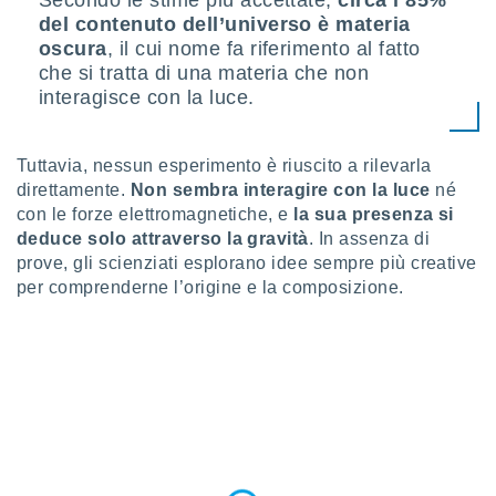
Secondo le stime più accettate,
circa l’85%
puoi
del contenuto dell’universo è materia
re ad
oscura
, il cui nome fa riferimento al fatto
 al
che si tratta di una materia che non
ito web
interagisce con la luce.
et. In
aso ti
mo che
installati
Tuttavia, nessun esperimento è riuscito a rilevarla
okie
direttamente.
Non sembra interagire con la luce
né
i per
con le forze elettromagnetiche, e
la sua presenza si
 la
deduce solo attraverso la gravità
. In assenza di
one nel
prove, gli scienziati esplorano idee sempre più creative
 non
per comprenderne l’origine e la composizione.
utilizzati
er
e il
amento o
rare
à o
i
zzati,
 potrai
are