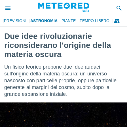
PREVISIONI
ASTRONOMIA
PIANTE
TEMPO LIBERO
tiva
rivacy
Due idee rivoluzionarie
ti di
riconsiderano l'origine della
net
net)
materia oscura
i
 da
Un fisico teorico propone due idee audaci
nisti per
 che le
sull'origine della materia oscura: un universo
ioni
nascosto con particelle proprie, oppure particelle
iano di
generate ai margini del cosmo, subito dopo la
È
grande espansione iniziale.
 a
ito Web
do le
opzioni:
 i