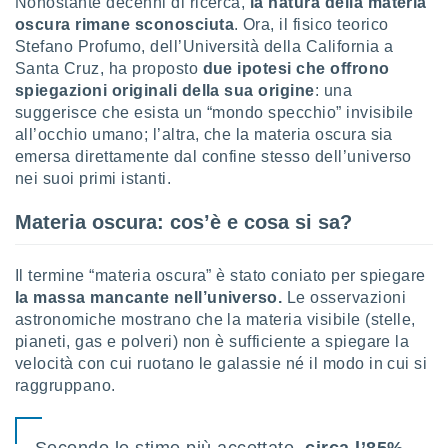
Nonostante decenni di ricerca,
la natura della materia
oscura rimane sconosciuta
. Ora, il fisico teorico
sui cookie
Stefano Profumo, dell’Università della California a
e il tuo
Santa Cruz, ha proposto
due ipotesi che offrono
 in
spiegazioni originali della sua origine
: una
o
suggerisce che esista un “mondo specchio” invisibile
 il
all’occhio umano; l’altra, che la materia oscura sia
emersa direttamente dal confine stesso dell’universo
azioni
nei suoi primi istanti.
kie
re
Materia oscura: cos’è e cosa si sa?
le a piè
 del
to web.
Il termine “materia oscura” è stato coniato per spiegare
la massa mancante nell’universo.
Le osservazioni
astronomiche mostrano che la materia visibile (stelle,
ATIVA,
pianeti, gas e polveri) non è sufficiente a spiegare la
e
velocità con cui ruotano le galassie né il modo in cui si
gie
raggruppano.
i cookie
ccetti
zione dei