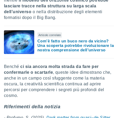
mentre
il modello dell’orizzonte cosmico potrebbe
lasciare tracce nella struttura su larga scala
i nostri
dell’universo
o nella distribuzione degli elementi
artner
formatisi dopo il Big Bang.
Articolo correlato
Com’è fatto un buco nero da vicino?
Una scoperta potrebbe rivoluzionare la
nostra comprensione dell’universo
Benché
ci sia ancora molta strada da fare per
confermarle o scartarle
, queste idee dimostrano che,
anche in un campo così sfuggente come la materia
oscura, la creatività scientifica continua ad aprire
percorsi per comprendere i segreti più profondi del
cosmo.
Riferimenti della notizia
- Profumo, S. (2025).
Dark matter from quasi–de Sitter