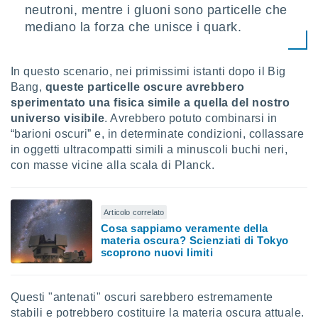
 e
neutroni, mentre i gluoni sono particelle che
ati
mediano la forza che unisce i quark.
 quali la
a su
ito web,
IP e
In questo scenario, nei primissimi istanti dopo il Big
tori di
Bang,
queste particelle oscure avrebbero
Alcuni
sperimentato una fisica simile a quella del nostro
universo visibile
. Avrebbero potuto combinarsi in
ro
“barioni oscuri” e, in determinate condizioni, collassare
 tuoi dati
in oggetti ultracompatti simili a minuscoli buchi neri,
 sulla
un
con masse vicine alla scala di Planck.
e
, al quale
rti. Per
Articolo correlato
puoi
Cosa sappiamo veramente della
il tuo
materia oscura? Scienziati di Tokyo
o o
scoprono nuovi limiti
l
nto dei
ualsiasi
Questi "antenati" oscuri sarebbero estremamente
 facendo
stabili e potrebbero costituire la materia oscura attuale.