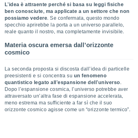
ioni
" o
L’idea è attraente perché si basa su leggi fisiche
tra
ben conosciute, ma applicate a un settore che non
sui cookie
possiamo vedere
. Se confermata, questo mondo
o sito
specchio aprirebbe la porta a un universo parallelo,
reale quanto il nostro, ma completamente invisibile.
nostri
Materia oscura emersa dall’orizzonte
mo il
cosmico
te
ento dei
La seconda proposta si discosta dall’idea di particelle
preesistenti e si concentra su
un fenomeno
re
quantistico legato all’espansione dell’universo
.
ioni su
vo e/o
Dopo l’espansione cosmica, l’universo potrebbe aver
i,
attraversato un’altra fase di espansione accelerata,
 dati
meno estrema ma sufficiente a far sì che il suo
er la
orizzonte cosmico agisse come un “orizzonte termico”.
 della
à, creare
r la
à
izzata,