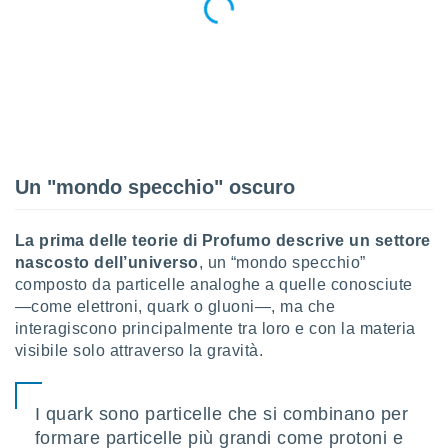
ioni
e
à non
izzata.
utare
zione dei
 al
ito Web
questo
Un "mondo specchio" oscuro
ento
 il
La prima delle teorie di Profumo descrive un settore
nascosto dell’universo
, un “mondo specchio”
o
composto da particelle analoghe a quelle conosciute
, noi e i
—come elettroni, quark o gluoni—, ma che
rtner
interagiscono principalmente tra loro e con la materia
mo
visibile solo attraverso la gravità.
tori
o
I quark sono particelle che si combinano per
e simili
viare,
formare particelle più grandi come protoni e