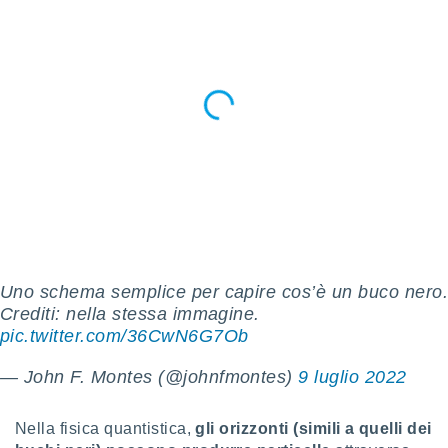
 profili
lezione
cità
izzata,
fili per
izzazione
nuti,
 profili
lezione
uti
zzati,
 le
ni degli
 misurare
Uno schema semplice per capire cos’è un buco nero.
zioni dei
Crediti: nella stessa immagine.
,
ere il
pic.twitter.com/36CwN6G7Ob
so
— John F. Montes (@johnfmontes)
9 luglio 2022
he o la
ione di
enienti
Nella fisica quantistica,
gli orizzonti (simili a quelli dei
diverse,