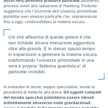
buchi neri) possono produrre particelle
attraverso
re e
processi simili alla radiazione di Hawking. Profumo
e i
suggerisce che l’orizzonte dell’universo primordiale
tilizzare
potrebbe aver emesso particelle che, sopravvissute
ati per la
fino a oggi, costituirebbero la materia oscura.
e dei
.
Ciò che affascina di questa ipotesi è che
izzazione
non richiede alcuna interazione aggiuntiva
oltre alla gravità. È lo stesso spazio-tempo
azione
o la
in espansione a generare la materia oscura,
e del
trasformando l’universo primordiale in una
vo,
vera e propria “fabbrica quantistica” di
à e
i
particelle invisibili.
zzati,
one delle
ni dei
In entrambe le teorie, seppur speculative, esiste la
 e degli
possibilità di metterle alla prova.
Gli oggetti compatti
 ricerche
del mondo specchio potrebbero essere rilevati
ico,
indirettamente attraverso onde gravitazionali
,
di