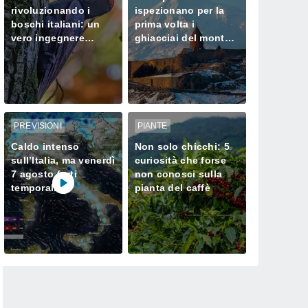
rivoluzionando i
ispezionano per la
boschi italiani: un
prima volta i
vero ingegnere
ghiacciai del monte
ecologico
Ararat, dove Noè
approdò dopo il
Diluvio Universale
PREVISIONI
PIANTE
Caldo intenso
Non solo chicchi: 5
sull’Italia, ma venerdì
curiosità che forse
7 agosto forti
non conosci sulla
temporali
pianta del caffè
minacciano il Nord