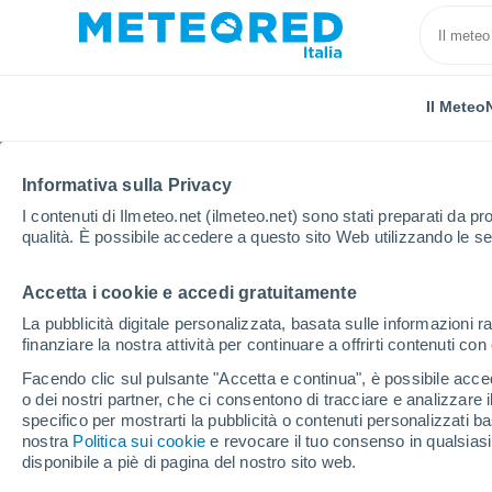
Il Meteo
TUTTE
ATTUALITÀ
SCIENZA
PREVISIONI
ASTRO
Informativa sulla Privacy
I contenuti di Ilmeteo.net (ilmeteo.net) sono stati preparati da pro
qualità. È possibile accedere a questo sito Web utilizzando le se
Accetta i cookie e accedi gratuitamente
La pubblicità digitale personalizzata, basata sulle informazioni ra
finanziare la nostra attività per continuare a offrirti contenuti co
Home
Notizie
Attualità
Dopo mesi di tentativi la
Facendo clic sul pulsante "Accetta e continua", è possibile accede
o dei nostri partner, che ci consentono di tracciare e analizzare
specifico per mostrarti la pubblicità o contenuti personalizzati b
Dopo mesi di tentativi
nostra
Politica sui cookie
e revocare il tuo consenso in qualsia
disponibile a piè di pagina del nostro sito web.
riuscita ad aprire i ca