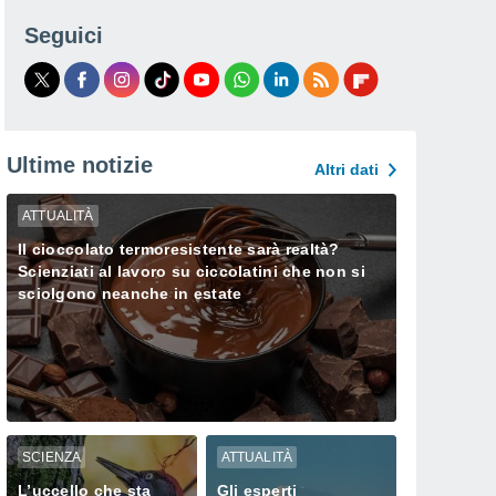
Seguici
Ultime notizie
Altri dati
ATTUALITÀ
Il cioccolato termoresistente sarà realtà?
Scienziati al lavoro su ciccolatini che non si
sciolgono neanche in estate
SCIENZA
ATTUALITÀ
L’uccello che sta
Gli esperti