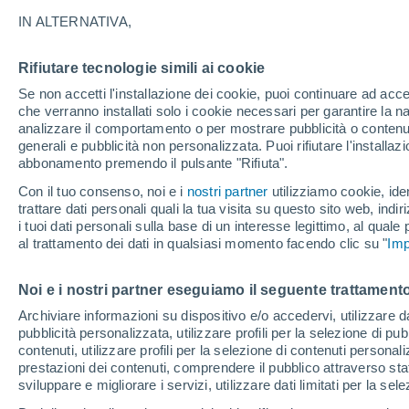
Bennu: cosa ha trovat
IN ALTERNATIVA,
Dopo molti mesi di tentativi, gli scienz
Rifiutare tecnologie simili ai cookie
svelare i segreti nascosti nel contenito
Se non accetti l'installazione dei cookie, puoi continuare ad acc
che verranno installati solo i cookie necessari per garantire la n
sorprendenti dell'asteroide.
analizzare il comportamento o per mostrare pubblicità o contenut
generali e pubblicità non personalizzata. Puoi rifiutare l'install
abbonamento premendo il pulsante "Rifiuta".
Con il tuo consenso, noi e i
nostri partner
utilizziamo cookie, iden
trattare dati personali quali la tua visita su questo sito web, indiri
i tuoi dati personali sulla base di un interesse legittimo, al quale
al trattamento dei dati in qualsiasi momento facendo clic su "
Imp
Noi e i nostri partner eseguiamo il seguente trattamento
Archiviare informazioni su dispositivo e/o accedervi, utilizzare dati
pubblicità personalizzata, utilizzare profili per la selezione di pu
contenuti, utilizzare profili per la selezione di contenuti personal
prestazioni dei contenuti, comprendere il pubblico attraverso stat
sviluppare e migliorare i servizi, utilizzare dati limitati per la sel