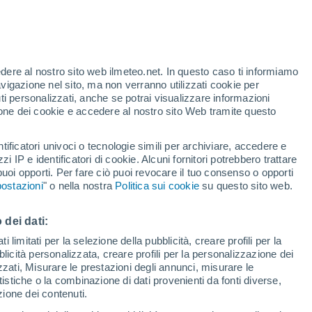
o?
iati della NASA sono finalmente riusciti a
re rotto. Il campione ha rivelato contenuti
edere al nostro sito web ilmeteo.net. In questo caso ti informiamo
avigazione nel sito, ma non verranno utilizzati cookie per
i personalizzati, anche se potrai visualizzare informazioni
azione dei cookie e accedere al nostro sito Web tramite questo
tificatori univoci o tecnologie simili per archiviare, accedere e
zzi IP e identificatori di cookie. Alcuni fornitori potrebbero trattare
 puoi opporti. Per fare ciò puoi revocare il tuo consenso o opporti
ostazioni
" o nella nostra
Politica sui cookie
su questo sito web.
 dei dati:
 limitati per la selezione della pubblicità, creare profili per la
bblicità personalizzata, creare profili per la personalizzazione dei
izzati, Misurare le prestazioni degli annunci, misurare le
istiche o la combinazione di dati provenienti da fonti diverse,
ezione dei contenuti.