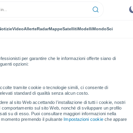
Notizie
Video
Allerte
Radar
Mappe
Satelliti
Modelli
Mondo
Sci
NOMIA
PIANTE
TEMPO LIBERO
fessionisti per garantire che le informazioni offerte siano di
guenti opzioni:
ccolte tramite cookie o tecnologie simili, ci consente di
n elevati standard di qualità senza alcun costo.
 NASA è finalmente riuscita ad aprire i campioni dell'asteroide Bennu: c
re al sito Web accettando l'installazione di tutti i cookie, nostri
 il comportamento sul sito Web, nonché di sviluppare un profilo
asati su di esso. Puoi consultare maggiori informazioni nella
 la NASA è finalmente
si momento premendo il pulsante
Impostazioni cookie
che appare
mpioni dell'asteroide