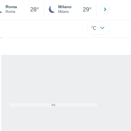
Roma
Milano
Bergamo
28°
29°
Roma
Milano
Bergamo
°C
osa ha trovato?