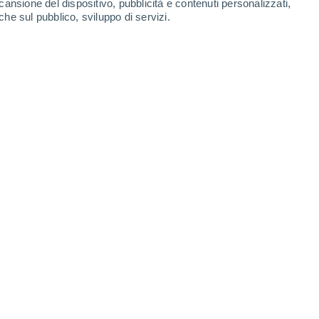
cansione del dispositivo, pubblicità e contenuti personalizzati,
che sul pubblico, sviluppo di servizi.
iventando così l'obiettivo degli studi della NASA.
7:30
4 min
ima missione statunitense a raccogliere
missione ha riportato rocce e polvere
allora gli scienziati hanno studiato e