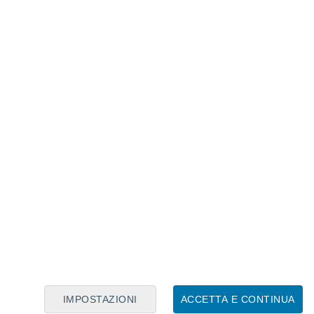
viluppare un nuovo strumento specializzato,
i a rimuovere i due dispositivi di
ampione misterioso.
IMPOSTAZIONI
ACCETTA E CONTINUA