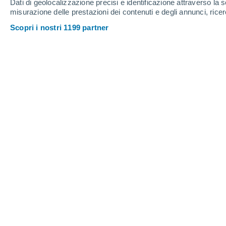
Dati di geolocalizzazione precisi e identificazione attraverso la s
misurazione delle prestazioni dei contenuti e degli annunci, ricer
Scopri i nostri 1199 partner
L'asteroide Bennu passa vicino alla Terra ogni sei anni, d
Claire Mcallister
19/01/2024 0
Meteored Stati Uniti
La missione OSIRIS-REx è stata la
pr
campioni dall'asteroide Bennu
. La 
dall’asteroide nel settembre 2023 e da 
catalogato il bottino.