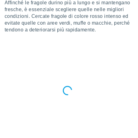
Affinché le fragole durino più a lungo e si mantengano
ioni
" o
fresche, è essenziale scegliere quelle nelle migliori
tra
sui cookie
condizioni. Cercate fragole di colore rosso intenso ed
o sito
evitate quelle con aree verdi, muffe o macchie, perché
tendono a deteriorarsi più rapidamente.
nostri
mo il
te
ento dei
re
ioni su
vo e/o
i,
 dati
er la
 della
à, creare
r la
à
izzata,