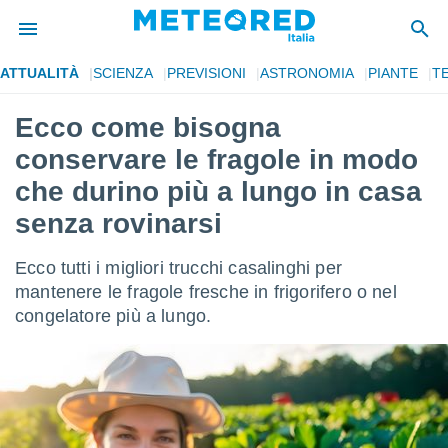
ATTUALITÀ
SCIENZA
PREVISIONI
ASTRONOMIA
PIANTE
T
tiva
rivacy
Ecco come bisogna
ti di
conservare le fragole in modo
net
net)
che durino più a lungo in casa
i
senza rovinarsi
 da
nisti per
 che le
Ecco tutti i migliori trucchi casalinghi per
ioni
mantenere le fragole fresche in frigorifero o nel
iano di
È
congelatore più a lungo.
 a
ito Web
do le
opzioni:
 i