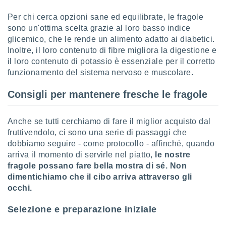
 e
ati
Per chi cerca opzioni sane ed equilibrate, le fragole
 quali la
sono un'ottima scelta grazie al loro basso indice
a su
glicemico, che le rende un alimento adatto ai diabetici.
ito web,
IP e
Inoltre, il loro contenuto di fibre migliora la digestione e
tori di
il loro contenuto di potassio è essenziale per il corretto
Alcuni
funzionamento del sistema nervoso e muscolare.
ro
Consigli per mantenere fresche le fragole
 tuoi dati
 sulla
un
Anche se tutti cerchiamo di fare il miglior acquisto dal
e
fruttivendolo, ci sono una serie di passaggi che
, al quale
dobbiamo seguire - come protocollo - affinché, quando
rti. Per
arriva il momento di servirle nel piatto,
le nostre
puoi
il tuo
fragole possano fare bella mostra di sé. Non
o o
dimentichiamo che il cibo arriva attraverso gli
l
occhi.
nto dei
ualsiasi
Selezione e preparazione iniziale
 facendo