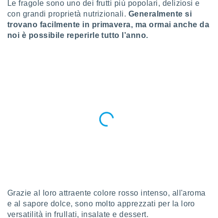
Le fragole sono uno dei frutti più popolari, deliziosi e
a", è
con grandi proprietà nutrizionali.
Generalmente si
al sito
trovano facilmente in primavera, ma ormai anche da
ettando
noi è possibile reperirle tutto l’anno.
zione di
okie,
dei nostri
che ci
no di
 e
e il
amento
 Web,
i
re un
pecifico
arti la
à o
i
zzati
 di esso.
Grazie al loro attraente colore rosso intenso, all'aroma
sultare
e al sapore dolce, sono molto apprezzati per la loro
versatilità in frullati, insalate e dessert.
oni nella