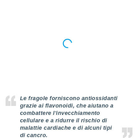
ioni
e
à non
izzata.
utare
zione dei
 al
ito Web
questo
ento
 il
o
, noi e i
Le fragole forniscono antiossidanti
rtner
mo
grazie ai flavonoidi, che aiutano a
combattere l'invecchiamento
tori
cellulare e a ridurre il rischio di
o
malattie cardiache e di alcuni tipi
e simili
viare,
di cancro.