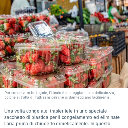
Per conservare le fragole, l'ideale è maneggiarle con delicatezza,
poiché si tratta di frutti sensibili che si danneggiano facilmente.
Una volta congelate, trasferitele in uno speciale
sacchetto di plastica per il congelamento ed eliminate
l'aria prima di chiuderlo ermeticamente. In questo