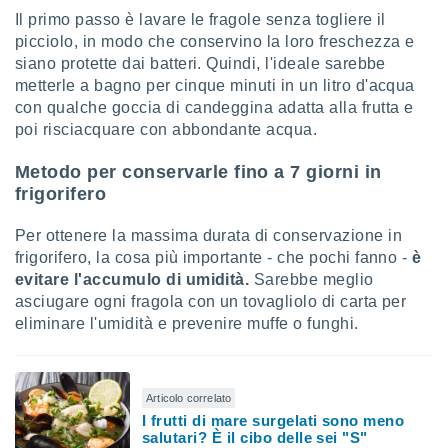
re e
Il primo passo è lavare le fragole senza togliere il
e i
picciolo, in modo che conservino la loro freschezza e
tilizzare
siano protette dai batteri. Quindi, l'ideale sarebbe
ati per la
metterle a bagno per cinque minuti in un litro d'acqua
e dei
con qualche goccia di candeggina adatta alla frutta e
.
poi risciacquare con abbondante acqua.
izzazione
Metodo per conservarle fino a 7 giorni in
frigorifero
azione
o la
Per ottenere la massima durata di conservazione in
e del
frigorifero, la cosa più importante - che pochi fanno -
è
vo,
à e
evitare l'accumulo di umidità.
Sarebbe meglio
i
asciugare ogni fragola con un tovagliolo di carta per
zzati,
eliminare l'umidità e prevenire muffe o funghi.
one delle
ni dei
 e degli
 ricerche
Articolo correlato
ico,
I frutti di mare surgelati sono meno
di
salutari? È il cibo delle sei "S"