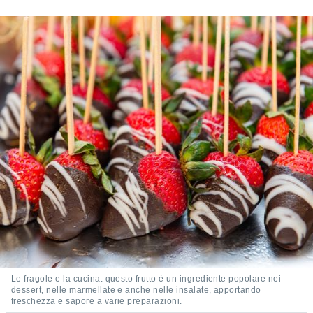
sui cookie
e il tuo
 in
o
 il
azioni
kie
re
le a piè
 del
to web.
ATIVA,
e
gie
i cookie
Le fragole e la cucina: questo frutto è un ingrediente popolare nei
dessert, nelle marmellate e anche nelle insalate, apportando
ccetti
freschezza e sapore a varie preparazioni.
zione dei