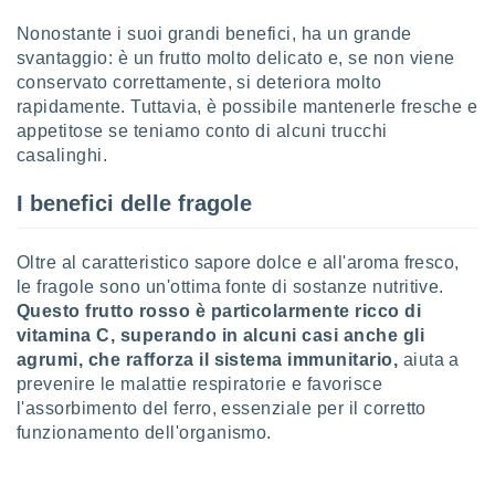
puoi
Nonostante i suoi grandi benefici, ha un grande
re ad
 al
svantaggio: è un frutto molto delicato e, se non viene
ito web
conservato correttamente, si deteriora molto
et. In
rapidamente. Tuttavia, è possibile mantenerle fresche e
aso ti
appetitose se teniamo conto di alcuni trucchi
mo che
casalinghi.
installati
okie
I benefici delle fragole
i per
 la
one nel
Oltre al caratteristico sapore dolce e all'aroma fresco,
 non
le fragole sono un'ottima fonte di sostanze nutritive.
utilizzati
er
Questo frutto rosso è particolarmente ricco di
e il
vitamina C, superando in alcuni casi anche gli
amento o
agrumi, che rafforza il sistema immunitario,
aiuta a
rare
prevenire le malattie respiratorie e favorisce
à o
l'assorbimento del ferro, essenziale per il corretto
i
funzionamento dell'organismo.
zzati,
 potrai
are