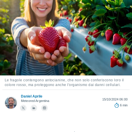
e
amente
cità
izzata,
ACCETTA
ulle
E
ioni
CONTINUA
tramite
e simili,
IMPOSTAZIONI
nte di
e la
tività per
Le fragole contengono antocianine, che non solo conferiscono loro il
colore rosso, ma proteggono anche l'organismo dai danni cellulari.
re a
ontenuti
Daniel Aprile
ti
15/10/2024 06:00
Meteored Argentina
 di
6 min
senza
sto.
clic sul
 "Accetta