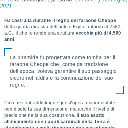
puoi
2021
re ad
 al
ito web
Fu costruita durante il regno del faraone Cheope
et. In
della quarta dinastia dell'antico Egitto, intorno al 2580
aso ti
a.C., il che lo rende una struttura
vecchia più di 4.500
mo che
anni.
installati
okie
i per
La piramide fu progettata come tomba per il
 la
one nel
faraone Cheope che, come da tradizione
 non
dell'epoca, voleva garantire il suo passaggio
utilizzati
sicuro nell'aldilà e la continuazione del suo
er
regno.
e il
amento o
rare
à o
Ciò che contraddistingue quest'opera monumentale
i
non è solo la sua dimensione, ma anche il livello di
zzati,
precisione nella sua costruzione.
Il suo esatto
 potrai
allineamento con i punti cardinali della Terra è
are
stupefacente e molti ritengono che per ottenerlo