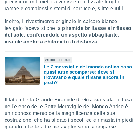
precisione millimetrica venissero utilizzate lunghe
re e
rampe e complessi sistemi di carrucole, slitte e rulli.
e i
tilizzare
Inoltre, il rivestimento originale in calcare bianco
ati per la
levigato faceva sì che la
piramide brillasse al riflesso
e dei
.
del sole, conferendole un aspetto abbagliante,
visibile anche a chilometri di distanza.
izzazione
Articolo correlato
azione
Le 7 meraviglie del mondo antico sono
o la
quasi tutte scomparse: dove si
e del
trovavano e quale rimane ancora in
vo,
piedi?
à e
i
zzati,
Il fatto che la Grande Piramide di Giza sia stata inclusa
one delle
nell'elenco delle Sette Meraviglie del Mondo Antico è
ni dei
un riconoscimento della magnificenza della sua
 e degli
costruzione, che ha sfidato i secoli ed è rimasta in piedi
 ricerche
ico,
quando tutte le altre meraviglie sono scomparse.
di