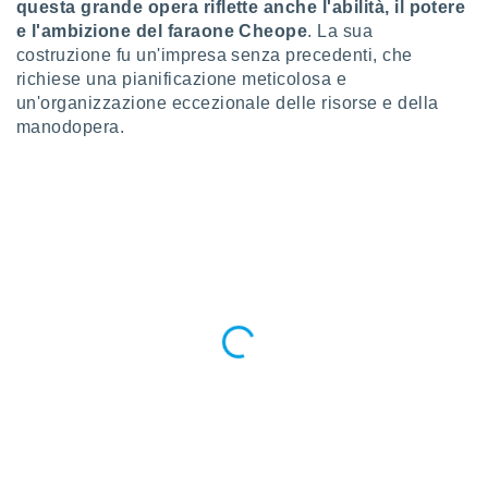
questa grande opera riflette anche l'abilità, il potere
ioni
" o
e l'ambizione del faraone Cheope
. La sua
tra
sui cookie
costruzione fu un'impresa senza precedenti, che
o sito
richiese una pianificazione meticolosa e
un'organizzazione eccezionale delle risorse e della
manodopera.
nostri
mo il
te
ento dei
re
ioni su
vo e/o
i,
 dati
er la
 della
à, creare
r la
à
izzata,