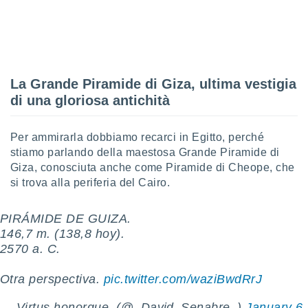
sui cookie
e il tuo
 in
o
La Grande Piramide di Giza, ultima vestigia
 il
di una gloriosa antichità
azioni
kie
Per ammirarla dobbiamo recarci in Egitto, perché
re
stiamo parlando della maestosa Grande Piramide di
le a piè
 del
Giza, conosciuta anche come Piramide di Cheope, che
to web.
si trova alla periferia del Cairo.
PIRÁMIDE DE GUIZA.
ATIVA,
146,7 m. (138,8 hoy).
e
2570 a. C.
gie
i cookie
Otra perspectiva.
pic.twitter.com/waziBwdRrJ
ccetti
zione dei
— Virtus honorque. (@_David_Senabre_)
January 6,