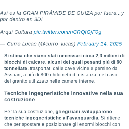
 profili
lezione
Así es la GRAN PIRÁMIDE DE GUIZA por fuera...y
cità
por dentro en 3D!
izzata,
fili per
Arqui Cultura
pic.twitter.com/nCRQfGjF0g
izzazione
nuti,
— Curro Lucas (@curro_lucas)
February 14, 2025
 profili
lezione
Si stima che siano stati necessari circa 2,3 milioni di
uti
blocchi di calcare, alcuni dei quali pesanti più di 60
zzati,
tonnellate,
trasportati dalle cave vicine e persino da
 le
ni degli
Assuan, a più di 800 chilometri di distanza, nel caso
 misurare
del granito utilizzato nelle camere interne.
zioni dei
,
Tecniche ingegneristiche innovative nella sua
ere il
costruzione
so
Per la sua costruzione,
gli egiziani svilupparono
he o la
ione di
tecniche ingegneristiche all'avanguardia.
Si ritiene
enienti
che per spostare e posizionare gli enormi blocchi con
diverse,