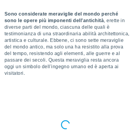
a", è
al sito
Sono considerate meraviglie del mondo perché
ettando
sono le opere più imponenti dell'antichità
, erette in
zione di
diverse parti del mondo, ciascuna delle quali è
okie,
testimonianza di una straordinaria abilità architettonica,
dei nostri
artistica e culturale. Ebbene, ci sono sette meraviglie
che ci
del mondo antico, ma solo una ha resistito alla prova
no di
 e
del tempo, resistendo agli elementi, alle guerre e al
e il
passare dei secoli. Questa meraviglia resta ancora
amento
oggi un simbolo dell'ingegno umano ed è aperta ai
 Web,
visitatori.
i
re un
pecifico
arti la
à o
i
zzati
 di esso.
sultare
oni nella