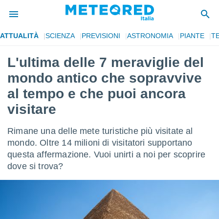
ATTUALITÀ
SCIENZA
PREVISIONI
ASTRONOMIA
PIANTE
T
tiva
rivacy
L'ultima delle 7 meraviglie del
ti di
mondo antico che sopravvive
net
net)
al tempo e che puoi ancora
i
visitare
 da
nisti per
 che le
Rimane una delle mete turistiche più visitate al
ioni
mondo. Oltre 14 milioni di visitatori supportano
iano di
È
questa affermazione. Vuoi unirti a noi per scoprire
dove si trova?
 a
ito Web
do le
opzioni:
 i