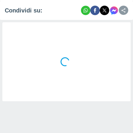
Condividi su:
i nostri
artner