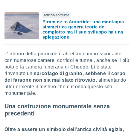
 e
ati
 quali la
Articolo correlato
a su
Piramide in Antartide: una montagna
ito web,
simmetrica genera teorie del
IP e
complotto ma il suo sviluppo ha una
tori di
spiegazione
Alcuni
ro
L'interno della piramide è altrettanto impressionante,
 tuoi dati
con numerose camere, corridoi e tunnel, anche se il più
 sulla
noto è la camera funeraria di Cheope. Lì è stato
un
rinvenuto un
sarcofago di granito, sebbene il corpo
e
del faraone non sia mai stato ritrovato
, alimentando
, al quale
rti. Per
ulteriormente il mistero che circonda questo sito
puoi
monumentale.
il tuo
o o
Una costruzione monumentale senza
l
precedenti
nto dei
ualsiasi
 facendo
Oltre a essere un simbolo dell'antica civiltà egizia,