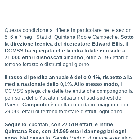
sui cookie
e il tuo
 in
Questa condizione si riflette in particolare nelle sezioni
o
5, 6 e 7 negli Stati di Quintana Roo e Campeche.
Sotto
 il
la direzione tecnica del ricercatore Edward Ellis, il
CCMSS ha spiegato che la cifra totale equivale a
azioni
71.000 ettari disboscati all'anno,
oltre a 196 ettari di
kie
re
terreno forestale distrutti ogni giorno.
le a piè
 del
Il tasso di perdita annuale è dello 0,4%, rispetto alla
to web.
media nazionale dello 0,1%. Allo stesso modo,
il
CCMSS spiega che delle tre entità che compongono la
penisola dello Yucatan, situata nel sud-sud-est del
ATIVA,
Paese,
Campeche
è quella con i danni maggiori, con
e
29.000 ettari di terreno forestale distrutti ogni anno.
gie
i cookie
Segue lo Yucatan, con 27.519 ettari, e infine
Quintana Roo, con 14.595 ettari danneggiati ogni
ccetti
zione dei
anno.
Nel dettaglio, Sergio Madrid, direttore esecutivo