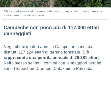
ioni
e
à non
Gli habitat sono stati frammentati, compromettendo notevolmente la
izzata.
vita e l'armonia delle specie.
utare
zione dei
Campeche con poco più di 117.000 ettari
danneggiati
 al
ito Web
questo
Negli ultimi quattro anni, in Campeche sono stati
ento
distrutti 117.124 ettari di terreno forestale.
Ciò
 il
rappresenta una perdita annuale di 29.281 ettari.
Nello stesso senso, i comuni con le maggiori perdite
sono Holpechén, Carmen, Calakmul e Palizada.
o
, noi e i
rtner
mo
tori
o
e simili
viare,