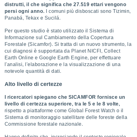
ioni
" o
distrutti, il che significa che 27.519 ettari vengono
tra
persi ogni anno.
I comuni più disboscati sono Tizimin,
sui cookie
Panabá, Tekax e Sucilá.
o sito
Per questo studio è stato utilizzato il Sistema di
Informazione sul Cambiamento della Copertura
nostri
Forestale (Sicamfor). Si tratta di un nuovo strumento, la
mo il
cui diagnosi è supportata da Planet NICFI, Collect
te
Earth Online e Google Earth Engine, per effettuare
ento dei
l'analisi, l'elaborazione e la visualizzazione di una
notevole quantità di dati.
re
ioni su
Alto livello di certezze
vo e/o
i,
I ricercatori spiegano che SICAMFOR fornisce un
 dati
livello di certezza superiore, tra le 5 e le 8 volte,
er la
rispetto a piattaforme come Global Forest Watch o il
 della
à, creare
Sistema di monitoraggio satellitare delle foreste della
r la
Commissione forestale nazionale.
à
izzata,
Hanno definito che, incrociando il contesto regionale,