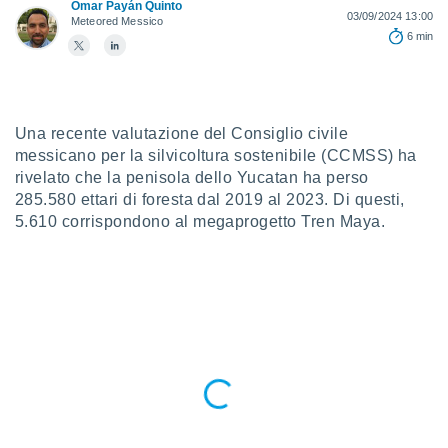
a", è
Omar Payán Quinto
03/09/2024 13:00
Meteored Messico
6 min
al sito
ettando
zione di
okie,
dei nostri
Una recente valutazione del Consiglio civile
che ci
messicano per la silvicoltura sostenibile (CCMSS) ha
no di
rivelato che la penisola dello Yucatan ha perso
 e
e il
285.580 ettari di foresta dal 2019 al 2023. Di questi,
amento
5.610 corrispondono al megaprogetto Tren Maya.
 Web,
i
re un
pecifico
arti la
à o
i
zzati
 di esso.
sultare
oni nella