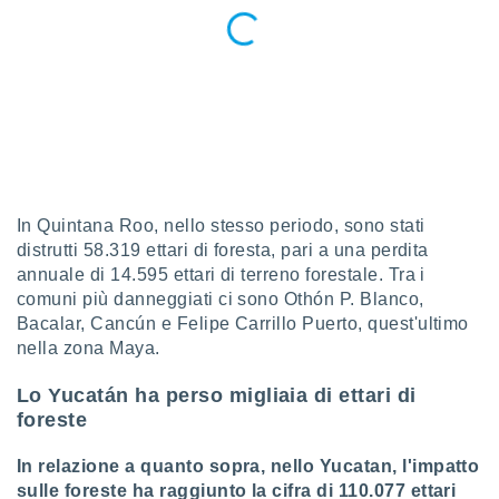
 e
ati
 quali la
a su
ito web,
IP e
tori di
Alcuni
ro
 tuoi dati
In Quintana Roo, nello stesso periodo, sono stati
 sulla
distrutti 58.319 ettari di foresta, pari a una perdita
un
annuale di 14.595 ettari di terreno forestale. Tra i
e
comuni più danneggiati ci sono Othón P. Blanco,
, al quale
rti. Per
Bacalar, Cancún e Felipe Carrillo Puerto, quest'ultimo
puoi
nella zona Maya.
il tuo
o o
Lo Yucatán ha perso migliaia di ettari di
l
foreste
nto dei
ualsiasi
In relazione a quanto sopra, nello Yucatan, l'impatto
 facendo
sulle foreste ha raggiunto la cifra di 110.077 ettari