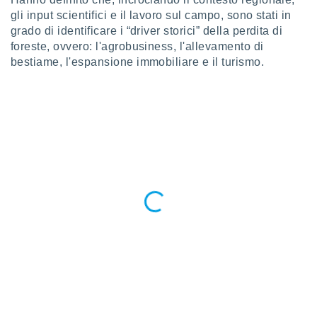
 profili
gli input scientifici e il lavoro sul campo, sono stati in
lezione
grado di identificare i “driver storici” della perdita di
cità
foreste, ovvero: l'agrobusiness, l'allevamento di
izzata,
fili per
bestiame, l'espansione immobiliare e il turismo.
izzazione
nuti,
 profili
lezione
uti
zzati,
 le
ni degli
 misurare
zioni dei
,
ere il
so
he o la
ione di
enienti
diverse,