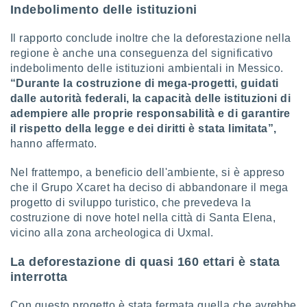
Indebolimento delle istituzioni
re e
e i
Il rapporto conclude inoltre che la deforestazione nella
tilizzare
ati per la
regione è anche una conseguenza del significativo
e dei
indebolimento delle istituzioni ambientali in Messico.
.
“Durante la costruzione di mega-progetti, guidati
dalle autorità federali, la capacità delle istituzioni di
izzazione
adempiere alle proprie responsabilità e di garantire
il rispetto della legge e dei diritti è stata limitata”,
azione
hanno affermato.
o la
e del
Nel frattempo, a beneficio dell'ambiente, si è appreso
vo,
che il Grupo Xcaret ha deciso di abbandonare il mega
à e
progetto di sviluppo turistico, che prevedeva la
i
zzati,
costruzione di nove hotel nella città di Santa Elena,
one delle
vicino alla zona archeologica di Uxmal.
ni dei
 e degli
La deforestazione di quasi 160 ettari è stata
 ricerche
interrotta
ico,
di
Con questo progetto è stata fermata quella che avrebbe