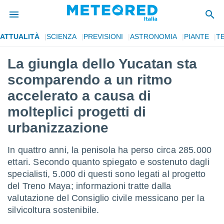
ATTUALITÀ
SCIENZA
PREVISIONI
ASTRONOMIA
PIANTE
T
tiva
rivacy
La giungla dello Yucatan sta
ti di
scomparendo a un ritmo
net
net)
accelerato a causa di
i
molteplici progetti di
 da
nisti per
urbanizzazione
 che le
ioni
iano di
In quattro anni, la penisola ha perso circa 285.000
È
ettari. Secondo quanto spiegato e sostenuto dagli
specialisti, 5.000 di questi sono legati al progetto
 a
ito Web
del Treno Maya; informazioni tratte dalla
do le
valutazione del Consiglio civile messicano per la
opzioni:
silvicoltura sostenibile.
 i