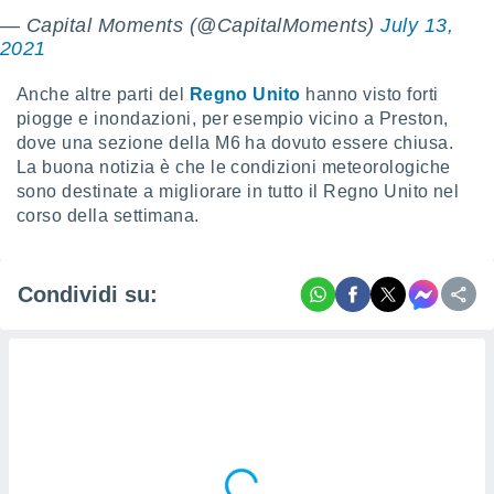
 e
— Capital Moments (@CapitalMoments)
July 13,
ati
 quali la
2021
a su
ito web,
Anche altre parti del
Regno Unito
hanno visto forti
IP e
piogge e inondazioni, per esempio vicino a Preston,
tori di
dove una sezione della M6 ha dovuto essere chiusa.
Alcuni
La buona notizia è che le condizioni meteorologiche
sono destinate a migliorare in tutto il Regno Unito nel
ro
 tuoi dati
corso della settimana.
 sulla
un
e
Condividi su:
, al quale
rti. Per
puoi
il tuo
o o
l
nto dei
ualsiasi
 facendo