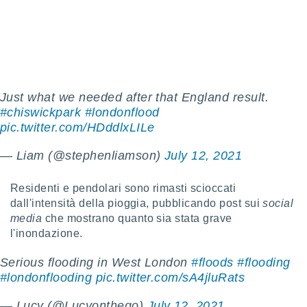
a", è
al sito
ettando
zione di
okie,
dei nostri
che ci
Just what we needed after that England result.
no di
#chiswickpark
#londonflood
 e
pic.twitter.com/HDddlxLILe
e il
amento
— Liam (@stephenliamson)
July 12, 2021
 Web,
i
re un
Residenti e pendolari sono rimasti scioccati
pecifico
dall'intensità della pioggia, pubblicando post sui
social
arti la
media
che mostrano quanto sia stata grave
à o
l'inondazione.
i
zzati
Serious flooding in West London
#floods
#flooding
 di esso.
#londonflooding
pic.twitter.com/sA4jluRats
sultare
oni nella
— Lucy (@Lucyonthego)
July 12, 2021