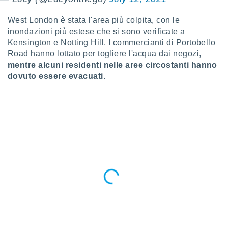
sui cookie
West London è stata l'area più colpita, con le
e il tuo
inondazioni più estese che si sono verificate a
 in
Kensington e Notting Hill. I commercianti di Portobello
Road hanno lottato per togliere l'acqua dai negozi,
o
mentre alcuni residenti nelle aree circostanti hanno
 il
dovuto essere evacuati.
azioni
kie
re
le a piè
 del
to web.
ATIVA,
e
gie
i cookie
ccetti
zione dei