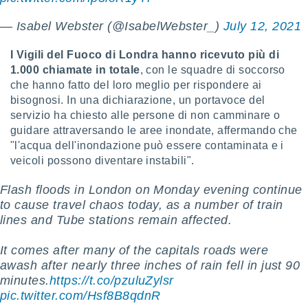
ioni
e
— Isabel Webster (@IsabelWebster_)
July 12, 2021
à non
izzata.
utare
I Vigili del Fuoco di Londra hanno ricevuto più di
zione dei
1.000 chiamate in totale
, con le squadre di soccorso
che hanno fatto del loro meglio per rispondere ai
 al
bisognosi. In una dichiarazione, un portavoce del
ito Web
servizio ha chiesto alle persone di non camminare o
questo
guidare attraversando le aree inondate, affermando che
ento
"l'acqua dell'inondazione può essere contaminata e i
 il
veicoli possono diventare instabili".
Flash floods in London on Monday evening continue
o
to cause travel chaos today, as a number of train
, noi e i
lines and Tube stations remain affected.
rtner
mo
It comes after many of the capitals roads were
tori
awash after nearly three inches of rain fell in just 90
o
minutes.
https://t.co/pzuluZylsr
e simili
pic.twitter.com/Hsf8B8qdnR
viare,