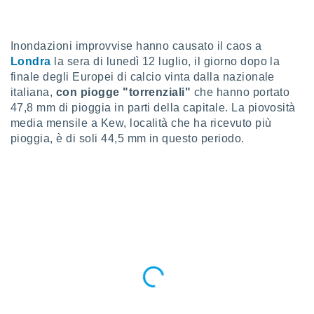
e
amente
Inondazioni improvvise hanno causato il caos a
cità
Londra
la sera di lunedì 12 luglio, il giorno dopo la
finale degli Europei di calcio vinta dalla nazionale
izzata,
ACCETTA
italiana,
con piogge "torrenziali"
che hanno portato
ulle
E
47,8 mm di pioggia in parti della capitale. La piovosità
ioni
CONTINUA
media mensile a Kew, località che ha ricevuto più
tramite
pioggia, è di soli 44,5 mm in questo periodo.
e simili,
IMPOSTAZIONI
nte di
e la
tività per
re a
ontenuti
ti
 di
senza
sto.
clic sul
 "Accetta