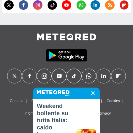
Contatto
Chi siamo
FAQ
Termini di utilizzo
Cookies
Weekend
bollente su
Informativa sulla privacy
Impostazioni sulla privacy
tutta Italia:
© 2026 Meteored. Tutti i diritti riservati
caldo