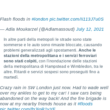
puoi
re ad
 al
ito web
Flash floods in
#london
pic.twitter.com/Ii113J7u0S
et. In
aso ti
— Adla Moukarzel (@Adlamassoud)
July 12, 2021
mo che
installati
In altre parti della metropoli le strade sono state
okie
sommerse e le auto sono rimaste bloccate, causando
i per
 la
problemi generalizzati agli spostamenti.
Anche le
one nel
stazioni della metropolitana e i servizi ferroviari
 non
sono stati colpiti,
con l'inondazione delle stazioni
utilizzati
della metropolitana di Hampstead e Wimbledon, tra le
er
altre. Ritardi e servizi sospesi sono proseguiti fino a
e il
martedì.
amento o
rare
Crazy rain in SW London just now. Had to wade well
à o
i
over my ankles to get to my car! I saw cars being
zzati,
abandoned on the way back! And the fire brigade is
 potrai
now at my nearby friends house as it
#floods
are
pic.twitter.com/fp3ioR1yYF