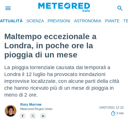
ATTUALITÀ
SCIENZA
PREVISIONI
ASTRONOMIA
PIANTE
T
tiva
rivacy
Maltempo eccezionale a
ti di
Londra, in poche ore la
net
net)
pioggia di un mese
i
 da
La pioggia torrenziale causata dai temporali a
nisti per
 che le
Londra il 12 luglio ha provocato inondazioni
ioni
improvvise localizzate, con alcune parti della città
iano di
che hanno ricevuto più di un mese di pioggia in
È
meno di 2 ore.
 a
Rory Morrow
ito Web
14/07/2021 12:22
Meteored Regno Unito
do le
3 min
opzioni:
 i