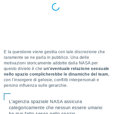
puoi
re ad
 al
ito web
et. In
aso ti
mo che
installati
okie
i per
E la questione viene gestita con tale discrezione che
 la
one nel
raramente se ne parla in pubblico. Una delle
 non
motivazioni storicamente addotte dalla NASA per
utilizzati
questo divieto è che
un'eventuale relazione sessuale
er
nello spazio complicherebbe le dinamiche del team,
e il
con l'insorgere di gelosie, conflitti interpersonali e
amento o
persino influenza sulle gerarchie.
rare
à o
i
zzati,
L'agenzia spaziale NASA assicura
 potrai
categoricamente che nessun essere umano
are
ha mai fatto sesso nello spazio.