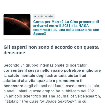
 e
ati
 quali la
a su
Articolo correlato
ito web,
Corsa per Marte? La Cina promette di
IP e
arrivarci entro il 2031 e la NASA
tori di
scommette su una collaborazione con
Alcuni
SpaceX
ro
 tuoi dati
Gli esperti non sono d'accordo con questa
 sulla
decisione
un
e
, al quale
Secondo un gruppo internazionale di ricercatori,
rti. Per
consentire il sesso nello spazio potrebbe migliorare
puoi
la salute mentale degli astronauti, aiutarli ad
il tuo
adattarsi alla vita spaziale e promuovere il
o o
l
benessere
degli abitanti dei futuri insediamenti su altri
nto dei
pianeti. Infatti, questo gruppo ha pubblicato nel 2021
ualsiasi
un articolo scientifico sul The Journal of Sex Research,
 facendo
intitolato "
The Case for Space Sexology"
, in cui