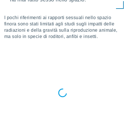
ioni
e
à non
izzata.
I pochi riferimenti ai rapporti sessuali nello spazio
utare
finora sono stati limitati agli studi sugli impatti delle
zione dei
radiazioni e della gravità sulla riproduzione animale,
ma solo in specie di roditori, anfibi e insetti.
 al
ito Web
questo
ento
 il
o
, noi e i
rtner
mo
tori
o
e simili
viare,