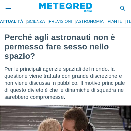
ATTUALITÀ
SCIENZA
PREVISIONI
ASTRONOMIA
PIANTE
T
tiva
rivacy
Perché agli astronauti non è
ti di
permesso fare sesso nello
net
net)
spazio?
i
 da
Per le principali agenzie spaziali del mondo, la
nisti per
 che le
questione viene trattata con grande discrezione e
ioni
non viene discussa in pubblico. Il motivo principale
iano di
di questo divieto è che le dinamiche di squadra ne
È
sarebbero compromesse.
 a
ito Web
do le
opzioni:
 i