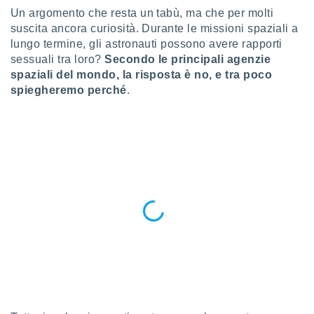
a", è
Un argomento che resta un tabù, ma che per molti
suscita ancora curiosità. Durante le missioni spaziali a
al sito
lungo termine, gli astronauti possono avere rapporti
ettando
zione di
sessuali tra loro?
Secondo le principali agenzie
okie,
spaziali del mondo, la risposta è no, e tra poco
dei nostri
spiegheremo perché
.
che ci
no di
 e
e il
amento
 Web,
i
re un
pecifico
arti la
à o
i
zzati
 di esso.
sultare
oni nella