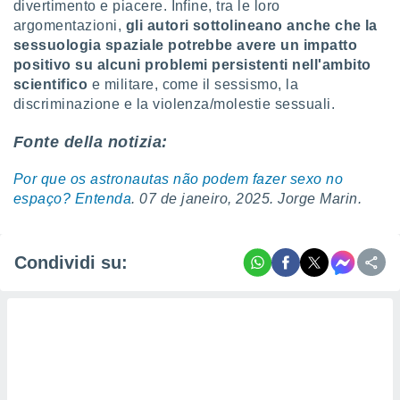
divertimento e piacere. Infine, tra le loro
re e
argomentazioni,
gli autori sottolineano anche che la
e i
sessuologia spaziale potrebbe avere un impatto
tilizzare
positivo su alcuni problemi persistenti nell'ambito
ati per la
e dei
scientifico
e militare, come il sessismo, la
.
discriminazione e la violenza/molestie sessuali.
Fonte della notizia:
izzazione
Por que os astronautas não podem fazer sexo no
azione
o la
espaço? Entenda
. 07 de janeiro, 2025. Jorge Marin.
e del
vo,
à e
Condividi su:
i
zzati,
one delle
ni dei
 e degli
 ricerche
ico,
di