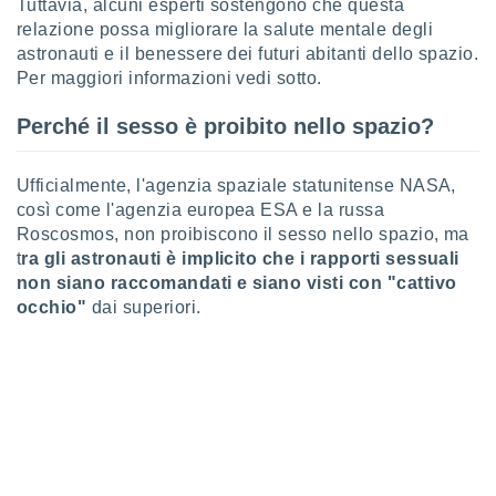
Tuttavia, alcuni esperti sostengono che questa
relazione possa migliorare la salute mentale degli
sui cookie
astronauti e il benessere dei futuri abitanti dello spazio.
e il tuo
Per maggiori informazioni vedi sotto.
 in
o
Perché il sesso è proibito nello spazio?
 il
azioni
Ufficialmente, l'agenzia spaziale statunitense NASA,
kie
così come l'agenzia europea ESA e la russa
re
Roscosmos, non proibiscono il sesso nello spazio, ma
le a piè
t
ra gli astronauti è implicito che i rapporti sessuali
 del
non siano raccomandati e siano visti con "cattivo
to web.
occhio"
dai superiori.
ATIVA,
e
gie
i cookie
ccetti
zione dei