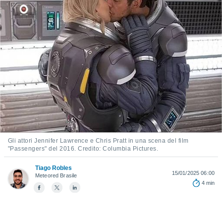
e
amente
cità
izzata,
ACCETTA
ulle
E
ioni
CONTINUA
tramite
e simili,
IMPOSTAZIONI
nte di
e la
tività per
Gli attori Jennifer Lawrence e Chris Pratt in una scena del film
re a
"Passengers" del 2016. Credito: Columbia Pictures.
ontenuti
ti
Tiago Robles
 di
15/01/2025 06:00
Meteored Brasile
senza
4 min
sto.
clic sul
 "Accetta