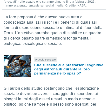
"bloccati" nello spazio e lo saranno almeno fino a febbraio 2025,
 profili
hanno scatenato fantasie sui social media. Credito: NASA.
lezione
cità
izzata,
La loro proposta è che questa nuova area di
fili per
conoscenza analizzi i rischi e i benefici di qualsiasi
forma di espressione sessuale o intima al di fuori della
izzazione
Terra. L'obiettivo sarebbe quello di stabilire un quadro
nuti,
di ricerca basato su tre dimensioni fondamentali:
 profili
biologica, psicologica e sociale.
lezione
uti
zzati,
 le
Articolo correlato
ni degli
Che succede alle prestazioni cognitive
 misurare
degli astronauti durante la loro
zioni dei
permanenza nello spazio?
,
ere il
Gli autori dello studio sostengono che l'esplorazione
so
spaziale dovrebbe avere il coraggio di rispondere ai
he o la
ione di
bisogni intimi degli esseri umani in modo onesto e
enienti
olistico, poiché l'amore e il sesso sono ricercati per
diverse,