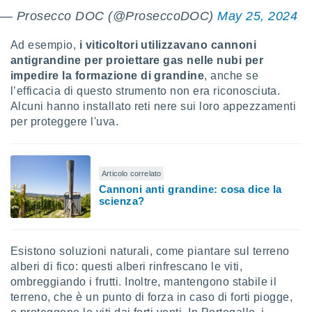
ioni
" o
— Prosecco DOC (@ProseccoDOC)
May 25, 2024
tra
sui cookie
Ad esempio,
i viticoltori utilizzavano cannoni
o sito
antigrandine per proiettare gas nelle nubi per
impedire la formazione di grandine
, anche se
nostri
l’efficacia di questo strumento non era riconosciuta.
Alcuni hanno installato reti nere sui loro appezzamenti
mo il
per proteggere l'uva.
te
ento dei
re
Articolo correlato
ioni su
Cannoni anti grandine: cosa dice la
vo e/o
scienza?
i,
 dati
er la
Esistono soluzioni naturali, come piantare sul terreno
 della
à, creare
alberi di fico: questi alberi rinfrescano le viti,
r la
ombreggiando i frutti. Inoltre, mantengono stabile il
à
terreno, che è un punto di forza in caso di forti piogge,
izzata,