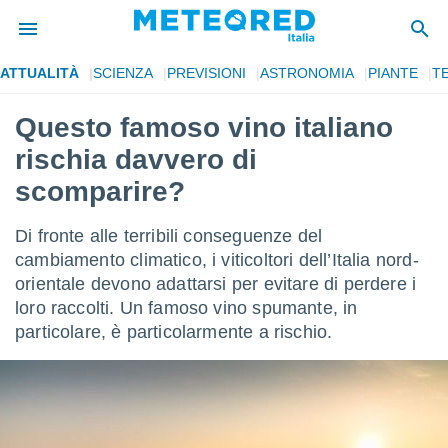
ATTUALITÀ
SCIENZA
PREVISIONI
ASTRONOMIA
PIANTE
T
tiva
rivacy
Questo famoso vino italiano
ti di
rischia davvero di
net
net)
scomparire?
i
 da
Di fronte alle terribili conseguenze del
nisti per
 che le
cambiamento climatico, i viticoltori dell’Italia nord-
ioni
orientale devono adattarsi per evitare di perdere i
iano di
loro raccolti. Un famoso vino spumante, in
È
particolare, è particolarmente a rischio.
 a
ito Web
do le
opzioni:
 i