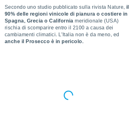
a", è
Secondo uno studio pubblicato sulla rivista Nature,
il
90% delle regioni vinicole di pianura o costiere in
al sito
ettando
Spagna, Grecia o California
meridionale (USA)
zione di
rischia di scomparire entro il 2100 a causa dei
okie,
cambiamenti climatici. L’Italia non è da meno, ed
dei nostri
anche il Prosecco è in pericolo.
che ci
no di
 e
e il
amento
 Web,
i
re un
pecifico
arti la
à o
i
zzati
 di esso.
sultare
oni nella