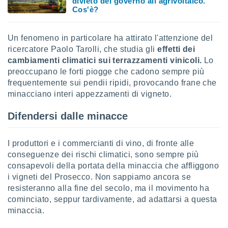
divieto del governo all'agrivoltaico.
ioni
Cos'è?
e
à non
izzata.
Un fenomeno in particolare ha attirato l'attenzione del
utare
ricercatore Paolo Tarolli, che studia gli
effetti dei
zione dei
cambiamenti climatici sui terrazzamenti vinicoli.
Lo
 al
preoccupano le forti piogge che cadono sempre più
ito Web
frequentemente sui pendii ripidi, provocando frane che
questo
minacciano interi appezzamenti di vigneto.
ento
 il
Difendersi dalle minacce
o
I produttori e i commercianti di vino, di fronte alle
, noi e i
conseguenze dei rischi climatici, sono sempre più
rtner
consapevoli della portata della minaccia che affliggono
mo
i vigneti del Prosecco. Non sappiamo ancora se
resisteranno alla fine del secolo, ma il movimento ha
tori
cominciato, seppur tardivamente, ad adattarsi a questa
o
minaccia.
e simili
viare,