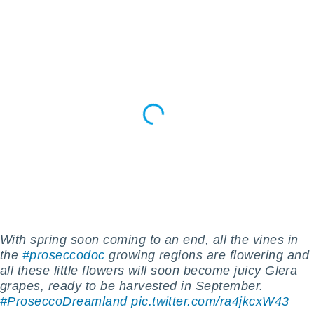
 e
ati
 quali la
a su
ito web,
IP e
tori di
Alcuni
ro
 tuoi dati
 sulla
un
e
, al quale
rti. Per
puoi
il tuo
With spring soon coming to an end, all the vines in
o o
the
#proseccodoc
growing regions are flowering and
l
nto dei
all these little flowers will soon become juicy Glera
ualsiasi
grapes, ready to be harvested in September.
 facendo
#ProseccoDreamland
pic.twitter.com/ra4jkcxW43