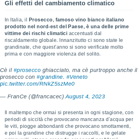
Gli effetti del cambiamento climatico
sui cookie
e il tuo
In Italia, il
Prosecco, famoso vino bianco italiano
 in
prodotto nel nord-est del Paese, è una delle prime
vittime dei rischi climatici
accentuati dal
o
 il
riscaldamento globale. Innanzitutto ci sono state le
grandinate, che quest'anno si sono verificate molto
azioni
prima e con maggiore violenza del solito.
kie
re
le a piè
Cè il
#prosecco
ghiacciato, ma cè purtroppo anche il
 del
prosecco con
#grandine
.
#Veneto
to web.
pic.twitter.com/RNkZ5szMe0
— FranCe (@francacec)
August 4, 2023
ATIVA,
e
Il maltempo che ormai si presenta in ogni stagione, con
gie
periodi di siccità che provocano mancanza d'acqua per
i cookie
le viti, piogge abbondanti che provocano smottamenti,
ccetti
e poi la grandine che distrugge i raccolti, e le gelate
zione dei