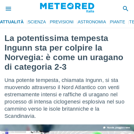
ATTUALITÀ
SCIENZA
PREVISIONI
ASTRONOMIA
PIANTE
T
tiva
rivacy
La potentissima tempesta
ti di
Ingunn sta per colpire la
net
net)
Norvegia: è come un uragano
i
di categoria 2-3
 da
nisti per
 che le
Una potente tempesta, chiamata Ingunn, si sta
ioni
muovendo attraverso il Nord Atlantico con venti
iano di
È
estremamente intensi e raffiche di uragano nel
processo di intensa ciclogenesi esplosiva nel suo
 a
cammino verso le isole britanniche e la
ito Web
Scandinavia.
do le
opzioni:
 i