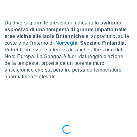
a", è
al sito
ettando
Da diversi giorni le previsioni indicano lo
sviluppo
zione di
esplosivo di una tempesta di grande impatto nelle
okie,
aree vicine alle Isole Britanniche
e, soprattutto, sulle
dei nostri
che ci
coste e nell'interno di
Norvegia
, Svezia e Finlandia
.
no di
Potrebbero essere interessate anche altre zone del
 e
Nord Europa. La Spagna è fuori dal raggio d'azione
e il
della tempesta, protetta da un potente muro
amento
anticiclonico che sta peraltro portando temperature
 Web,
anormalmente elevate.
i
re un
pecifico
arti la
à o
i
zzati
 di esso.
sultare
oni nella