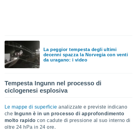
sui cookie
e il tuo
 in
o
 il
La peggior tempesta degli ultimi
azioni
decenni spazza la Norvegia con venti
kie
da uragano: i video
re
le a piè
 del
to web.
Tempesta Ingunn nel processo di
ciclogenesi esplosiva
ATIVA,
Le mappe di superficie
analizzate e previste indicano
e
che
Ingunn è in un processo di approfondimento
gie
molto rapido
con cadute di pressione al suo interno di
i cookie
oltre 24 hPa in 24 ore.
ccetti
zione dei