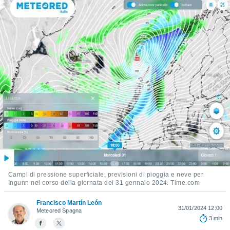
e
amente
cità
izzata,
ACCETTA
ulle
E
ioni
CONTINUA
tramite
e simili,
IMPOSTAZIONI
nte di
e la
tività per
re a
ontenuti
ti
Campi di pressione superficiale, previsioni di pioggia e neve per
 di
Ingunn nel corso della giornata del 31 gennaio 2024. Time.com
senza
sto.
Francisco Martín León
31/01/2024 12:00
Meteored Spagna
clic sul
3 min
 "Accetta