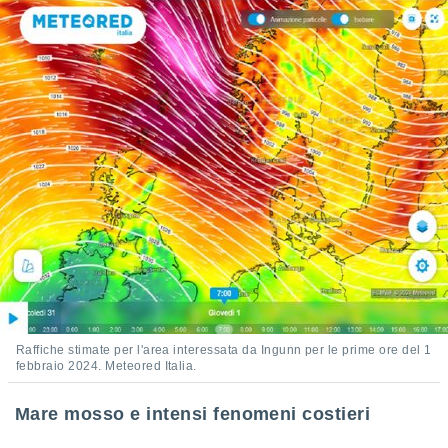
ioni
" o
tra
sui cookie
o sito
nostri
mo il
te
ento dei
re
ioni su
vo e/o
i,
 dati
er la
Raffiche stimate per l'area interessata da Ingunn per le prime ore del 1
 della
febbraio 2024. Meteored Italia.
à, creare
r la
Mare mosso e intensi fenomeni costieri
à
izzata,