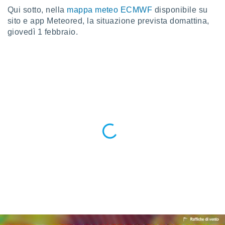
 e
Qui sotto, nella
mappa meteo ECMWF
disponibile su
ati
sito e app Meteored, la situazione prevista domattina,
 quali la
a su
giovedì 1 febbraio.
ito web,
IP e
tori di
Alcuni
ro
 tuoi dati
 sulla
un
e
, al quale
rti. Per
puoi
il tuo
o o
l
nto dei
ualsiasi
 facendo