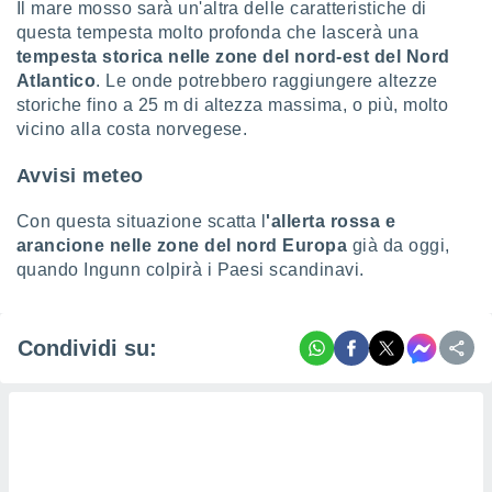
Il mare mosso sarà un'altra delle caratteristiche di
 profili
lezione
questa tempesta molto profonda che lascerà una
cità
tempesta storica nelle zone del nord-est del Nord
izzata,
Atlantico
. Le onde potrebbero raggiungere altezze
fili per
storiche fino a 25 m di altezza massima, o più, molto
vicino alla costa norvegese.
izzazione
nuti,
Avvisi meteo
 profili
lezione
uti
Con questa situazione scatta l
'allerta rossa e
zzati,
arancione nelle zone del nord Europa
già da oggi,
 le
quando Ingunn colpirà i Paesi scandinavi.
ni degli
 misurare
zioni dei
Condividi su:
,
ere il
so
he o la
ione di
enienti
diverse,