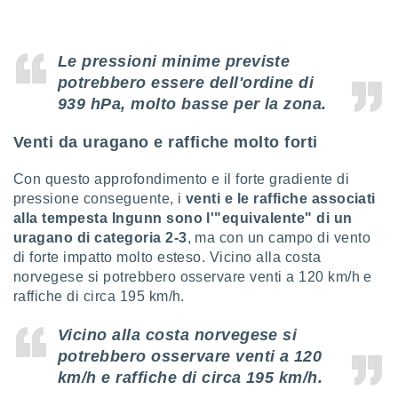
ioni
e
à non
izzata.
Le pressioni minime previste
utare
potrebbero essere dell'ordine di
zione dei
939 hPa, molto basse per la zona.
 al
ito Web
Venti da uragano e raffiche molto forti
questo
ento
Con questo approfondimento e il forte gradiente di
 il
pressione conseguente, i
venti e le raffiche associati
alla tempesta Ingunn sono l'"equivalente" di un
uragano di categoria 2-3
, ma con un campo di vento
o
di forte impatto molto esteso. Vicino alla costa
, noi e i
norvegese si potrebbero osservare venti a 120 km/h e
rtner
raffiche di circa 195 km/h.
mo
Vicino alla costa norvegese si
tori
o
potrebbero osservare venti a 120
e simili
km/h e raffiche di circa 195 km/h.
viare,