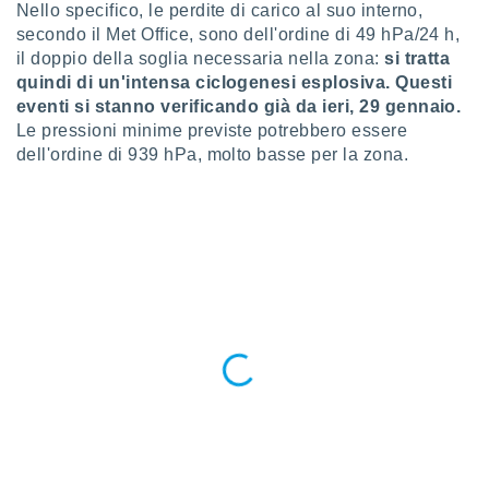
Nello specifico, le perdite di carico al suo interno,
puoi
secondo il Met Office, sono dell'ordine di 49 hPa/24 h,
re ad
 al
il doppio della soglia necessaria nella zona:
si tratta
ito web
quindi di un'intensa ciclogenesi esplosiva. Questi
et. In
eventi si stanno verificando già da ieri, 29 gennaio.
aso ti
Le pressioni minime previste potrebbero essere
mo che
dell'ordine di 939 hPa, molto basse per la zona.
installati
okie
i per
 la
one nel
 non
utilizzati
er
e il
amento o
rare
à o
i
zzati,
 potrai
are