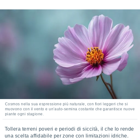
i nostri
artner
Cosmos nella sua espressione più naturale, con fiori leggeri che si
muovono con il vento e un’auto-semina costante che garantisce nuove
piante ogni stagione.
Tollera terreni poveri e periodi di siccità, il che lo rende
una scelta affidabile per zone con limitazioni idriche.