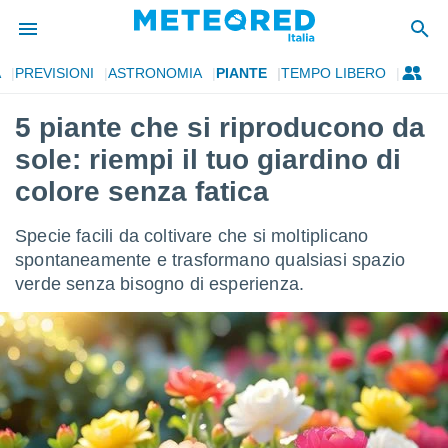
A
PREVISIONI
ASTRONOMIA
PIANTE
TEMPO LIBERO
tiva
rivacy
5 piante che si riproducono da
ti di
sole: riempi il tuo giardino di
net
net)
colore senza fatica
i
 da
Specie facili da coltivare che si moltiplicano
nisti per
 che le
spontaneamente e trasformano qualsiasi spazio
ioni
verde senza bisogno di esperienza.
iano di
È
 a
ito Web
do le
opzioni:
 i