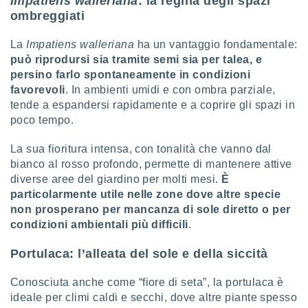
Impatiens walleriana
: la regina degli spazi
ioni
" o
ombreggiati
tra
sui cookie
La
Impatiens walleriana
ha un vantaggio fondamentale:
o sito
può riprodursi sia tramite semi sia per talea, e
persino farlo spontaneamente in condizioni
nostri
favorevoli
. In ambienti umidi e con ombra parziale,
tende a espandersi rapidamente e a coprire gli spazi in
mo il
poco tempo.
te
ento dei
La sua fioritura intensa, con tonalità che vanno dal
bianco al rosso profondo, permette di mantenere attive
re
diverse aree del giardino per molti mesi.
È
ioni su
particolarmente utile nelle zone dove altre specie
vo e/o
non prosperano per mancanza di sole diretto o per
i,
 dati
condizioni ambientali più difficili
.
er la
 della
Portulaca: l’alleata del sole e della siccità
à, creare
r la
Conosciuta anche come “fiore di seta”, la portulaca è
à
ideale per climi caldi e secchi, dove altre piante spesso
izzata,