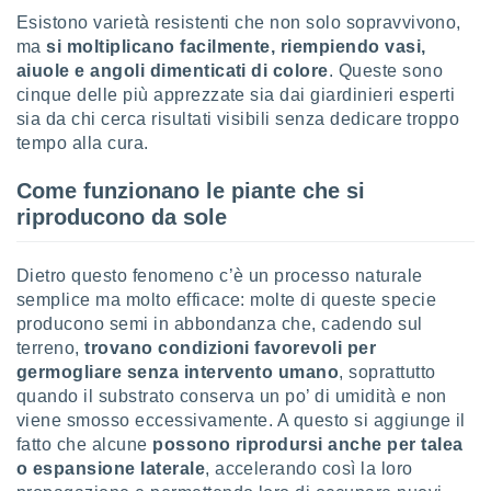
Esistono varietà resistenti che non solo sopravvivono,
sui cookie
ma
si moltiplicano facilmente, riempiendo vasi,
e il tuo
aiuole e angoli dimenticati di colore
. Queste sono
 in
cinque delle più apprezzate sia dai giardinieri esperti
sia da chi cerca risultati visibili senza dedicare troppo
o
 il
tempo alla cura.
azioni
Come funzionano le piante che si
kie
riproducono da sole
re
le a piè
 del
Dietro questo fenomeno c’è un processo naturale
to web.
semplice ma molto efficace: molte di queste specie
producono semi in abbondanza che, cadendo sul
terreno,
trovano condizioni favorevoli per
ATIVA,
germogliare senza intervento umano
, soprattutto
e
quando il substrato conserva un po’ di umidità e non
gie
viene smosso eccessivamente. A questo si aggiunge il
i cookie
fatto che alcune
possono riprodursi anche per talea
ccetti
o espansione laterale
, accelerando così la loro
zione dei