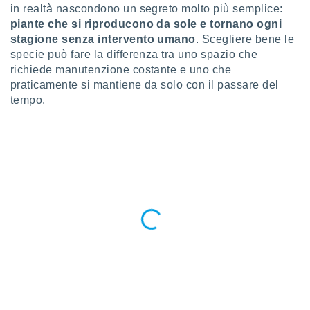
a", è
in realtà nascondono un segreto molto più semplice:
piante che si riproducono da sole e tornano ogni
al sito
stagione senza intervento umano
. Scegliere bene le
ettando
specie può fare la differenza tra uno spazio che
zione di
richiede manutenzione costante e uno che
okie,
dei nostri
praticamente si mantiene da solo con il passare del
che ci
tempo.
no di
 e
e il
amento
 Web,
i
re un
pecifico
arti la
à o
i
zzati
 di esso.
sultare
oni nella