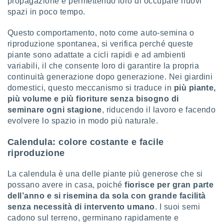
propagazione e permettendo loro di occupare nuovi
puoi
spazi in poco tempo.
re ad
 al
Questo comportamento, noto come auto-semina o
ito web
riproduzione spontanea, si verifica perché queste
et. In
aso ti
piante sono adattate a cicli rapidi e ad ambienti
mo che
variabili, il che consente loro di garantire la propria
installati
continuità generazione dopo generazione. Nei giardini
okie
domestici, questo meccanismo si traduce in
più piante,
i per
più volume e più fioriture senza bisogno di
 la
seminare ogni stagione
, riducendo il lavoro e facendo
one nel
evolvere lo spazio in modo più naturale.
 non
utilizzati
er
Calendula: colore costante e facile
e il
riproduzione
amento o
rare
La calendula è una delle piante più generose che si
à o
possano avere in casa, poiché
fiorisce per gran parte
i
dell’anno e si risemina da sola con grande facilità
zzati,
 potrai
senza necessità di intervento umano
. I suoi semi
are
cadono sul terreno, germinano rapidamente e