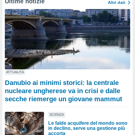
Ultime notizie
Altri dati
ATTUALITÀ
Danubio ai minimi storici: la centrale
nucleare ungherese va in crisi e dalle
secche riemerge un giovane mammut
SCIENZA
Le falde acquifere del mondo sono
in declino, serve una gestione più
accorta