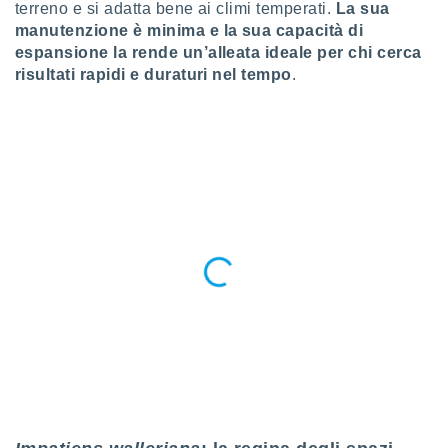
 e
terreno e si adatta bene ai climi temperati.
La sua
ati
manutenzione è minima e la sua capacità di
 quali la
espansione la rende un’alleata ideale per chi cerca
a su
risultati rapidi e duraturi nel tempo
.
ito web,
IP e
tori di
Alcuni
ro
 tuoi dati
 sulla
un
e
, al quale
rti. Per
puoi
il tuo
o o
l
nto dei
ualsiasi
 facendo