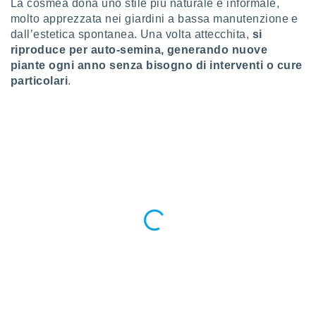
La cosmea dona uno stile più naturale e informale,
re e
molto apprezzata nei giardini a bassa manutenzione e
e i
dall’estetica spontanea. Una volta attecchita,
si
tilizzare
riproduce per auto-semina, generando nuove
ati per la
piante ogni anno senza bisogno di interventi o cure
e dei
.
particolari
.
izzazione
azione
o la
e del
vo,
à e
i
zzati,
one delle
ni dei
 e degli
 ricerche
ico,
di