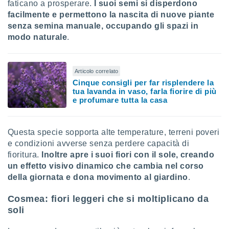
faticano a prosperare.
I suoi semi si disperdono
 profili
facilmente e permettono la nascita di nuove piante
lezione
cità
senza semina manuale, occupando gli spazi in
izzata,
modo naturale
.
fili per
izzazione
Articolo correlato
nuti,
Cinque consigli per far risplendere la
 profili
tua lavanda in vaso, farla fiorire di più
lezione
e profumare tutta la casa
uti
zzati,
 le
ni degli
Questa specie sopporta alte temperature, terreni poveri
 misurare
e condizioni avverse senza perdere capacità di
zioni dei
fioritura.
Inoltre apre i suoi fiori con il sole, creando
,
un effetto visivo dinamico che cambia nel corso
ere il
della giornata e dona movimento al giardino
.
so
Cosmea: fiori leggeri che si moltiplicano da
he o la
ione di
soli
enienti
diverse,