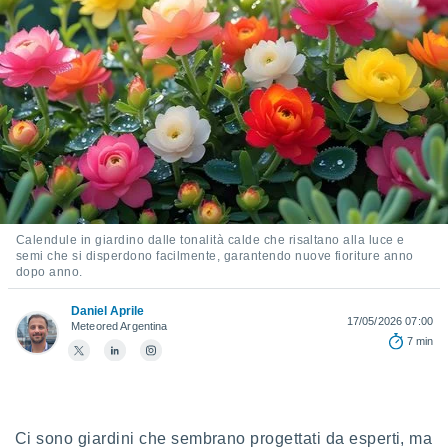
e
amente
cità
izzata,
ACCETTA
ulle
E
ioni
CONTINUA
tramite
e simili,
IMPOSTAZIONI
nte di
Calendule in giardino dalle tonalità calde che risaltano alla luce e
e la
semi che si disperdono facilmente, garantendo nuove fioriture anno
tività per
dopo anno.
re a
ontenuti
Daniel Aprile
17/05/2026 07:00
Meteored Argentina
ti
7 min
 di
senza
sto.
clic sul
 "Accetta
Ci sono giardini che sembrano progettati da esperti, ma