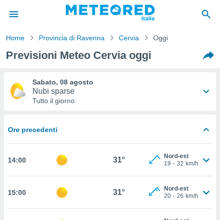
Home
Provincia di Ravenna
Cervia
Oggi
tiva
Previsioni Meteo Cervia oggi
rivacy
ti di
net
Sabato, 08 agosto
net)
Nubi sparse
i
Tutto il giorno
 da
nisti per
 che le
32°
24°
Ore precedenti
ioni
iano di
-
Nord-est
20
33
km/h
È
Nord-est
31°
14:00
19
-
32
km/h
 a
ito Web
Nord-est
do le
31°
15:00
20
-
26
km/h
opzioni:
 i