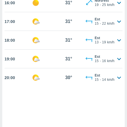
Nord-est
31°
16:00
e
19
-
25
km/h
amente
Est
31°
17:00
cità
15
-
22
km/h
izzata,
ACCETTA
Est
ulle
31°
18:00
E
13
-
19
km/h
ioni
CONTINUA
tramite
Est
31°
19:00
e simili,
IMPOSTAZIONI
15
-
16
km/h
nte di
e la
Est
tività per
30°
20:00
15
-
14
km/h
re a
ontenuti
ti
 di
senza
sto.
clic sul
 "Accetta