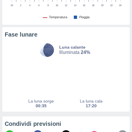
puoi
24
2
4
6
8
10
12
14
16
18
20
22
24
re ad
 al
Temperatura
Pioggia
ito web
et. In
aso ti
Fase lunare
mo che
installati
Luna calante
okie
Illuminata
24%
i per
 la
one nel
 non
utilizzati
er
e il
amento o
rare
La luna sorge
La luna cala
à o
00:35
17:20
i
zzati,
 potrai
Condividi previsioni
are