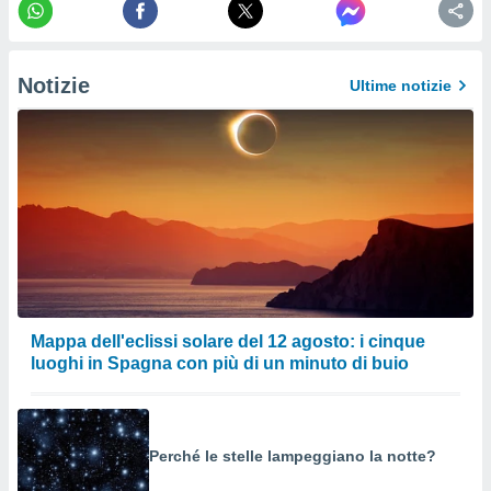
ioni
e
à non
izzata.
Notizie
Ultime notizie
utare
zione dei
 al
ito Web
questo
ento
 il
o
, noi e i
Mappa dell'eclissi solare del 12 agosto: i cinque
rtner
luoghi in Spagna con più di un minuto di buio
mo
tori
o
e simili
Perché le stelle lampeggiano la notte?
viare,