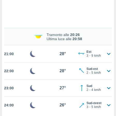
a", è
al sito
ettando
zione di
okie,
dei nostri
Tramonto alle
20:26
che ci
Ultima luce alle
20:58
no di
 e
e il
Est
28°
21:00
3
-
9
km/h
amento
 Web,
i
Sud-est
28°
re un
22:00
2
-
5
km/h
pecifico
arti la
à o
Sud
27°
23:00
2
-
4
km/h
i
zzati
 di esso.
Sud-ovest
26°
24:00
sultare
3
-
5
km/h
oni nella