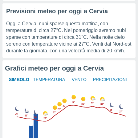
Previsioni meteo per oggi a Cervia
sui cookie
e il tuo
 in
Oggi a Cervia, nubi sparse questa mattina, con
temperature di circa
27°C
. Nel pomeriggio avremo nubi
o
sparse con temperature di circa
31°C
. Nella notte cielo
 il
sereno con temperature vicine ai
27°C
. Venti dal Nord-est
durante la giornata, con una velocità media di
20 km/h
.
azioni
kie
re
Grafici meteo per oggi a Cervia
le a piè
 del
SIMBOLO
TEMPERATURA
VENTO
PRECIPITAZIONI
to web.
ATIVA,
32°
31°
31°
31°
30°
28°
e
28°
27°
27°
26°
gie
25°
24°
24°
i cookie
ccetti
zione dei