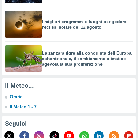
 e
ati
 quali la
a su
I migliori programmi e luoghi per godersi
ito web,
l'eclissi solare del 12 agosto
IP e
tori di
Alcuni
La zanzara tigre alla conquista dell’Europa
ro
settentrionale, il cambiamento climatico
 tuoi dati
agevola la sua proliferazione
 sulla
un
e
, al quale
Il Meteo...
rti. Per
puoi
Orario
il tuo
o o
Il Meteo 1 - 7
l
nto dei
Seguici
ualsiasi
 facendo