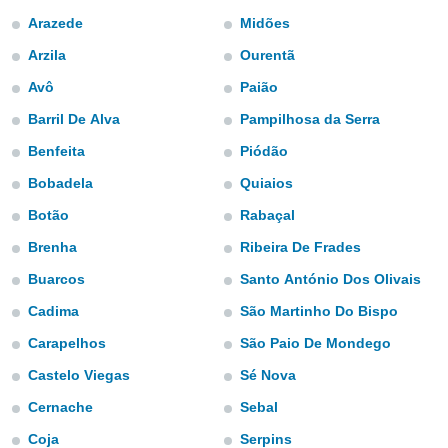
e
Arazede
Midões
amente
Arzila
Ourentã
cità
Avô
Paião
Barril De Alva
Pampilhosa da Serra
izzata,
ACCETTA
ulle
E
Benfeita
Piódão
ioni
CONTINUA
tramite
Bobadela
Quiaios
e simili,
Botão
Rabaçal
IMPOSTAZIONI
nte di
Brenha
Ribeira De Frades
e la
tività per
Buarcos
Santo António Dos Olivais
re a
ontenuti
Cadima
São Martinho Do Bispo
ti
Carapelhos
São Paio De Mondego
 di
senza
Castelo Viegas
Sé Nova
sto.
Cernache
Sebal
clic sul
 "Accetta
Coja
Serpins