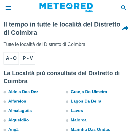
Il tempo in tutte le località del Distretto
tiva
di Coimbra
rivacy
ti di
Tutte le località del Distretto di Coimbra
net
net)
A - O
P - V
i
 da
nisti per
La Localitá più consultate del Distretto di
 che le
Coimbra
ioni
iano di
Aldeia Das Dez
Granja Do Ulmeiro
È
Alfarelos
Lagos Da Beira
 a
ito Web
Almalaguês
Lavos
do le
opzioni:
Alqueidão
Maiorca
Ançã
Marinha Das Ondas
 i