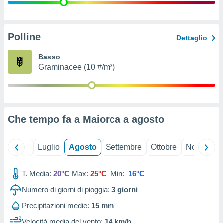
ioni
" o
tra
sui cookie
o sito
Polline
Dettaglio
Basso
nostri
Graminacee (10 #/m³)
mo il
te
ento dei
Che tempo fa a Maiorca a
agosto
re
ioni su
vo e/o
Giugno
Luglio
Agosto
Settembre
Ottobre
Novembre
i,
 dati
er la
T. Media:
20°C
Max:
25°C
Min:
16°C
 della
Numero di giorni di pioggia:
3
giorni
à, creare
r la
Precipitazioni medie:
15 mm
à
izzata,
Velocità media del vento:
14 km/h