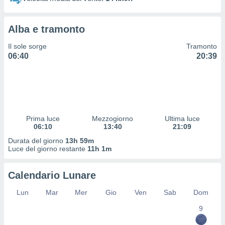
 profili
lezione
cità
Alba e tramonto
izzata,
fili per
Il sole sorge
Tramonto
06:40
20:39
izzazione
nuti,
 profili
lezione
uti
zzati,
Prima luce
Mezzogiorno
Ultima luce
 le
06:10
13:40
21:09
ni degli
 misurare
Durata del giorno
13h 59m
zioni dei
Luce del giorno restante
11h 1m
,
ere il
Calendario Lunare
so
Lun
Mar
Mer
Gio
Ven
Sab
Dom
he o la
ione di
9
enienti
diverse,