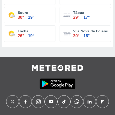
Soure
Tábua
30°
19°
29°
17°
Tocha
Vila Nova de Poiares
26°
19°
30°
18°