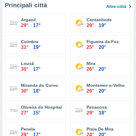
Principali città
Altre città
Arganil
Cantanhede
29°
17°
29°
19°
Coimbra
Figueira da Foz
31°
19°
25°
20°
Lousã
Mira
30°
17°
26°
20°
Miranda do Corvo
Montemor-o-Velho
30°
18°
29°
20°
Oliveira do Hospital
Penacova
27°
15°
29°
18°
Penela
Praia De Mira
29°
17°
24°
20°