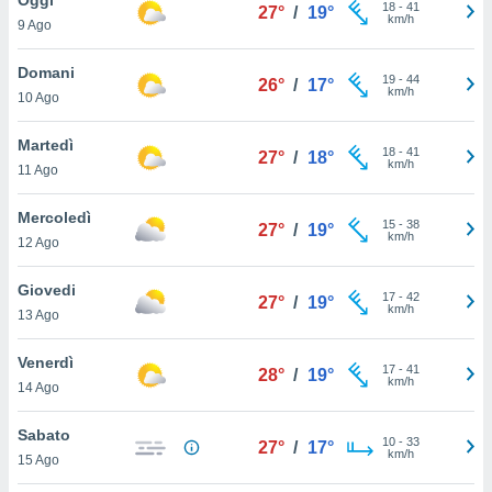
a", è
18
-
41
27°
/
19°
km/h
9 Ago
al sito
ettando
Domani
19
-
44
26°
/
17°
zione di
km/h
10 Ago
okie,
dei nostri
Martedì
18
-
41
che ci
27°
/
18°
km/h
11 Ago
no di
 e
e il
Mercoledì
15
-
38
27°
/
19°
amento
km/h
12 Ago
 Web,
i
Giovedi
17
-
42
re un
27°
/
19°
km/h
13 Ago
pecifico
arti la
Venerdì
à o
17
-
41
28°
/
19°
km/h
i
14 Ago
zzati
 di esso.
Sabato
10
-
33
sultare
27°
/
17°
km/h
15 Ago
oni nella