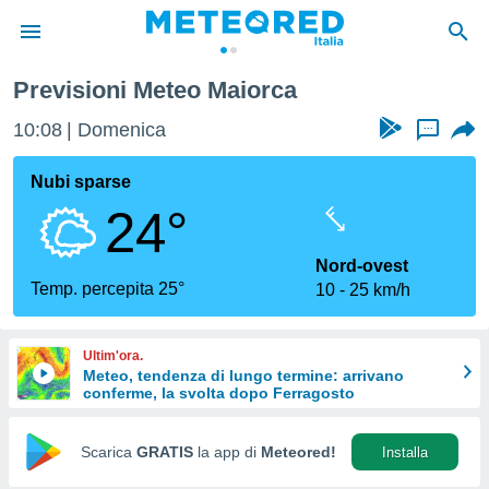
Previsioni Meteo Maiorca
tiva
rivacy
10:08
Domenica
...
ti di
net
Nubi sparse
net)
24°
i
 da
nisti per
Nord-ovest
 che le
Temp. percepita 25°
10
25 km/h
ioni
iano di
È
Ultim'ora.
Meteo, tendenza di lungo termine: arrivano
 a
conferme, la svolta dopo Ferragosto
ito Web
do le
opzioni:
Scarica
GRATIS
la app di
Meteored!
Installa
 i