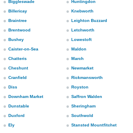
Biggleswade
Huntingdon
e
Billericay
Knebworth
amente
Braintree
Leighton Buzzard
cità
Brentwood
Letchworth
izzata,
ACCETTA
Bushey
Lowestoft
ulle
E
ioni
Caister-on-Sea
Maldon
CONTINUA
tramite
Chatteris
March
e simili,
IMPOSTAZIONI
Cheshunt
Newmarket
nte di
e la
Cranfield
Rickmansworth
tività per
re a
Diss
Royston
ontenuti
Downham Market
Saffron Walden
ti
 di
Dunstable
Sheringham
senza
sto.
Duxford
Southwold
clic sul
Ely
Stansted Mountfitchet
 "Accetta