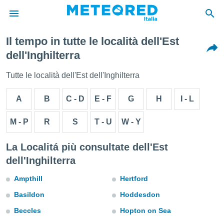
Il tempo in tutte le località dell'Est
tiva
dell'Inghilterra
rivacy
ti di
Tutte le località dell'Est dell'Inghilterra
net
net)
A
B
C - D
E - F
G
H
I - L
i
 da
nisti per
M - P
R
S
T - U
W - Y
 che le
ioni
La Localitá più consultate dell'Est
iano di
È
dell'Inghilterra
 a
Ampthill
Hertford
ito Web
do le
Basildon
Hoddesdon
opzioni:
Beccles
Hopton on Sea
 i