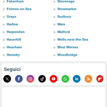
Fakenham
Stevenage
a", è
Frinton-on-Sea
Stowmarket
al sito
ettando
Grays
Sudbury
zione di
Harlow
Ware
okie,
dei nostri
Harpenden
Watford
che ci
no di
Haverhill
Wells-next-the-Sea
 e
e il
Heacham
West Mersea
amento
Hemsby
Woodbridge
 Web,
i
re un
Seguici
pecifico
arti la
à o
i
zzati
 di esso.
sultare
oni nella