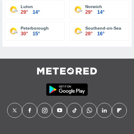
Luton
Norwich
29°
14°
29°
14°
Peterborough
Southend-on-Sea
30°
15°
28°
16°