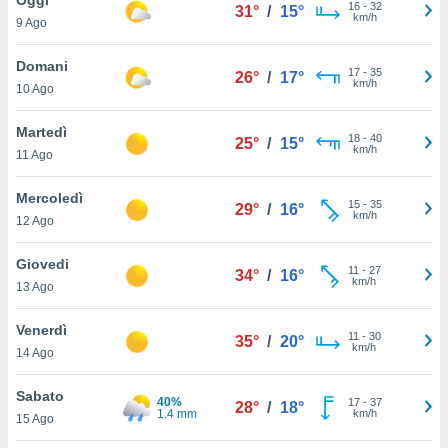
a", è
16
-
32
31°
/
15°
km/h
9 Ago
al sito
ettando
Domani
17
-
35
26°
/
17°
zione di
km/h
10 Ago
okie,
dei nostri
Martedì
18
-
40
che ci
25°
/
15°
km/h
11 Ago
no di
 e
e il
Mercoledì
15
-
35
29°
/
16°
amento
km/h
12 Ago
 Web,
i
Giovedi
11
-
27
re un
34°
/
16°
km/h
13 Ago
pecifico
arti la
Venerdì
à o
11
-
30
35°
/
20°
km/h
i
14 Ago
zzati
 di esso.
Sabato
40%
17
-
37
sultare
28°
/
18°
1.4 mm
km/h
15 Ago
oni nella