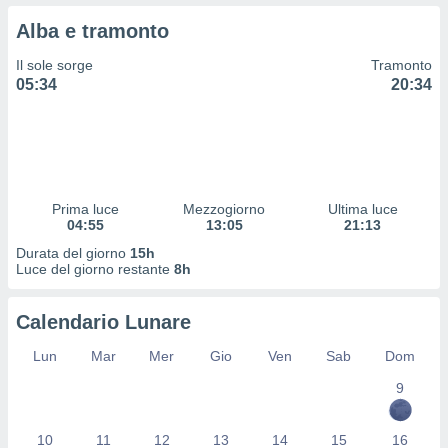
 profili
Alba e tramonto
lezione
cità
Il sole sorge
Tramonto
izzata,
05:34
20:34
fili per
izzazione
nuti,
 profili
lezione
uti
Prima luce
Mezzogiorno
Ultima luce
zzati,
04:55
13:05
21:13
 le
Durata del giorno
15h
ni degli
Luce del giorno restante
8h
 misurare
zioni dei
,
Calendario Lunare
ere il
Lun
Mar
Mer
Gio
Ven
Sab
Dom
so
9
he o la
ione di
enienti
10
11
12
13
14
15
16
diverse,