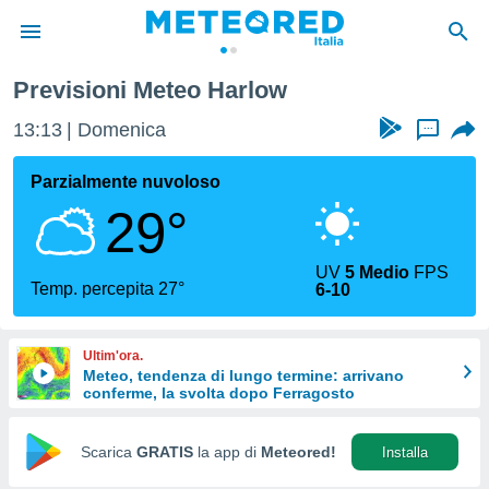
Previsioni Meteo Harlow
tiva
rivacy
13:13
Domenica
...
ti di
net
Parzialmente nuvoloso
net)
29°
i
 da
nisti per
UV
5 Medio
FPS
 che le
Temp. percepita 27°
6-10
ioni
iano di
È
Ultim'ora.
Meteo, tendenza di lungo termine: arrivano
 a
conferme, la svolta dopo Ferragosto
ito Web
do le
opzioni:
Scarica
GRATIS
la app di
Meteored!
Installa
 i