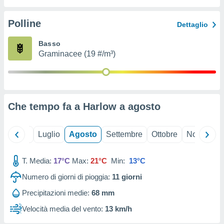
ioni
" o
tra
Polline
Dettaglio
sui cookie
o sito
Basso
Graminacee (19 #/m³)
nostri
mo il
te
ento dei
Che tempo fa a Harlow a
agosto
re
ioni su
Giugno
Luglio
Agosto
Settembre
Ottobre
Novembre
vo e/o
i,
T. Media:
17°C
Max:
21°C
Min:
13°C
 dati
er la
Numero di giorni di pioggia:
11
giorni
 della
à, creare
Precipitazioni medie:
68 mm
r la
Velocità media del vento:
13 km/h
à
izzata,