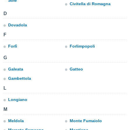
Sole
Civitella di Romagna
e
D
amente
cità
Dovadola
F
izzata,
ACCETTA
ulle
E
ioni
Forlì
Forlimpopoli
CONTINUA
tramite
G
e simili,
IMPOSTAZIONI
nte di
Galeata
Gatteo
e la
Gambettola
tività per
re a
L
ontenuti
ti
Longiano
 di
senza
M
sto.
Meldola
Monte Fumaiolo
clic sul
 "Accetta