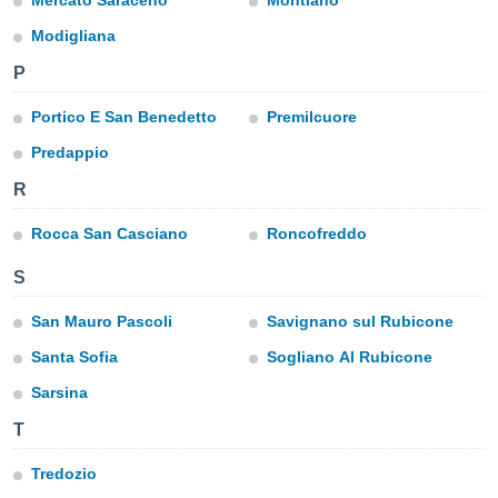
Mercato Saraceno
Montiano
a", è
Modigliana
al sito
ettando
P
zione di
okie,
Portico E San Benedetto
Premilcuore
dei nostri
Predappio
che ci
no di
R
 e
e il
Rocca San Casciano
Roncofreddo
amento
 Web,
S
i
re un
San Mauro Pascoli
Savignano sul Rubicone
pecifico
arti la
Santa Sofia
Sogliano Al Rubicone
à o
i
Sarsina
zzati
T
 di esso.
sultare
Tredozio
oni nella