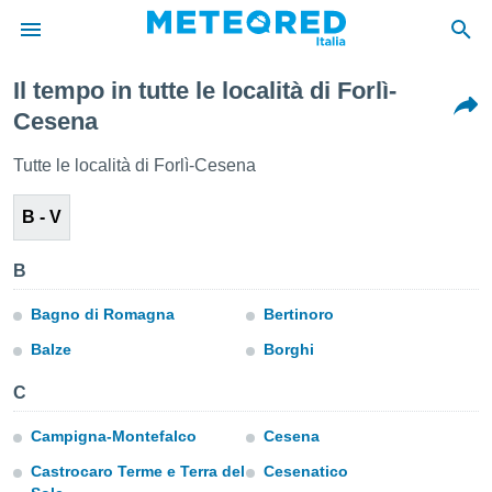
Il tempo in tutte le località di Forlì-
tiva
Cesena
rivacy
ti di
Tutte le località di Forlì-Cesena
net
net)
B - V
i
 da
nisti per
B
 che le
ioni
Bagno di Romagna
Bertinoro
iano di
È
Balze
Borghi
 a
C
ito Web
do le
Campigna-Montefalco
Cesena
opzioni:
Castrocaro Terme e Terra del
Cesenatico
 i