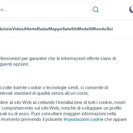
Notizie
Video
Allerte
Radar
Mappe
Satelliti
Modelli
Mondo
Sci
fessionisti per garantire che le informazioni offerte siano di
guenti opzioni:
ccolte tramite cookie o tecnologie simili, ci consente di
n elevati standard di qualità senza alcun costo.
la
re al sito Web accettando l'installazione di tutti i cookie, nostri
 il comportamento sul sito Web, nonché di sviluppare un profilo
...
asati su di esso. Puoi consultare maggiori informazioni nella
si momento premendo il pulsante
Impostazioni cookie
che appare
Per ora
Cielo sereno nelle prossime ore