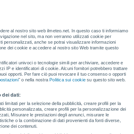
te
edere al nostro sito web ilmeteo.net. In questo caso ti informiamo
24%
avigazione nel sito, ma non verranno utilizzati cookie per
i personalizzati, anche se potrai visualizzare informazioni
azione dei cookie e accedere al nostro sito Web tramite questo
tificatori univoci o tecnologie simili per archiviare, accedere e
e?
zzi IP e identificatori di cookie. Alcuni fornitori potrebbero trattare
 puoi opporti. Per fare ciò puoi revocare il tuo consenso o opporti
adar di pioggia
Satelliti
Modelli
ostazioni
" o nella nostra
Politica sui cookie
su questo sito web.
 dei dati:
Martedì
Mercoledì
Giovedi
Venerdì
 limitati per la selezione della pubblicità, creare profili per la
bblicità personalizzata, creare profili per la personalizzazione dei
11 Ago
12 Ago
13 Ago
14 Ago
izzati, Misurare le prestazioni degli annunci, misurare le
istiche o la combinazione di dati provenienti da fonti diverse,
ezione dei contenuti.