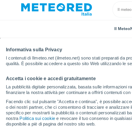
Il Meteo
Informativa sulla Privacy
I contenuti di Ilmeteo.net (ilmeteo.net) sono stati preparati da pro
qualità. È possibile accedere a questo sito Web utilizzando le se
Accetta i cookie e accedi gratuitamente
Home
Forlì-Cesena
Meldola
La pubblicità digitale personalizzata, basata sulle informazioni ra
finanziare la nostra attività per continuare a offrirti contenuti co
Previsioni Meteo Meldo
Facendo clic sul pulsante "Accetta e continua", è possibile accede
o dei nostri partner, che ci consentono di tracciare e analizzare
21:17
Sabato
specifico per mostrarti la pubblicità o contenuti personalizzati b
nostra
Politica sui cookie
e revocare il tuo consenso in qualsia
disponibile a piè di pagina del nostro sito web.
Cielo sereno