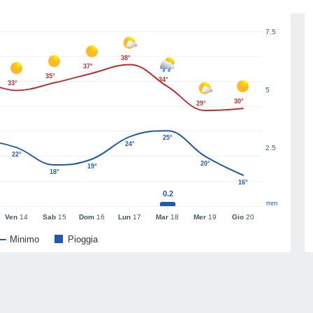
7.5
38°
37°
35°
34°
33°
5
30°
29°
25°
24°
2.5
22°
20°
19°
18°
16°
0.2
mm
Ven
14
Sab
15
Dom
16
Lun
17
Mar
18
Mer
19
Gio
20
Minimo
Pioggia