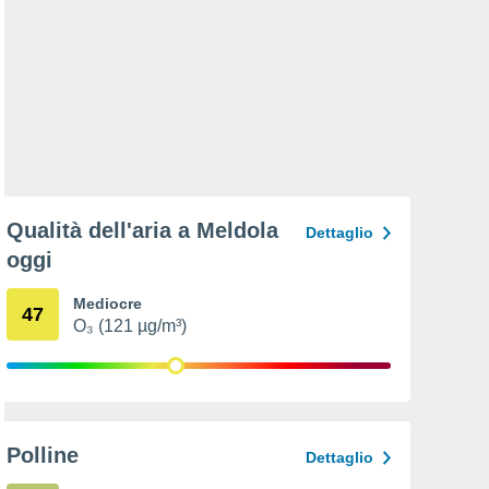
Qualità dell'aria a Meldola
Dettaglio
oggi
Mediocre
47
O₃ (121 µg/m³)
Polline
Dettaglio