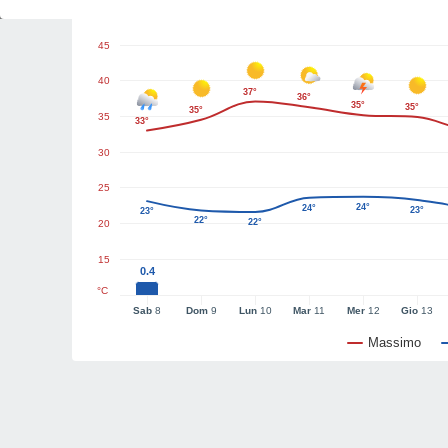
Grafici del tempo
45
40
37°
36°
35°
35°
35°
35
33°
30
25
24°
24°
23°
23°
22°
22°
20
15
0.4
°C
Sab
8
Dom
9
Lun
10
Mar
11
Mer
12
Gio
13
Massimo