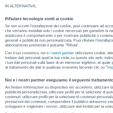
28°
IN ALTERNATIVA,
Rifiutare tecnologie simili ai cookie
Luna calan
Se non accetti l'installazione dei cookie, puoi continuare ad acc
Illuminata:
Temp. percepita 29°
che verranno installati solo i cookie necessari per garantire la n
analizzare il comportamento o per mostrare pubblicità o contenut
generali e pubblicità non personalizzata. Puoi rifiutare l'install
abbonamento premendo il pulsante "Rifiuta".
Ultim'ora.
Ondata di calore fino a Ferragosto: rischia di
Con il tuo consenso, noi e i
nostri partner
utilizziamo cookie, iden
diventare eccezionale. Svolta solo a fine mes
trattare dati personali quali la tua visita su questo sito web, indiri
i tuoi dati personali sulla base di un interesse legittimo, al quale
Il Meteo 1 - 7
Attualità
Mappa della Temperatura
R
al trattamento dei dati in qualsiasi momento facendo clic su "
Imp
Noi e i nostri partner eseguiamo il seguente trattamento
Domani
Lunedì
Oggi
Archiviare informazioni su dispositivo e/o accedervi, utilizzare dati
pubblicità personalizzata, utilizzare profili per la selezione di pu
9 Ago
10 Ago
8 Ago
contenuti, utilizzare profili per la selezione di contenuti personal
prestazioni dei contenuti, comprendere il pubblico attraverso stat
sviluppare e migliorare i servizi, utilizzare dati limitati per la sel
70%