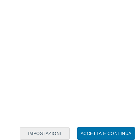
Calendario Lunare
Lun
Mar
Mer
Gio
Ven
Sab
Dom
8
9
10
11
12
13
14
15
16
17
18
19
20
21
IMPOSTAZIONI
ACCETTA E CONTINUA