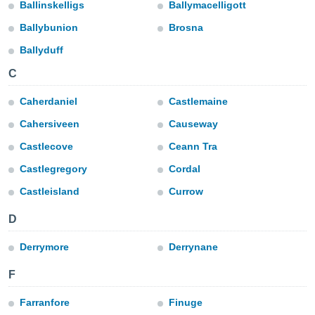
Ballinskelligs
Ballymacelligott
e
Ballybunion
Brosna
amente
Ballyduff
cità
C
izzata,
ACCETTA
ulle
Caherdaniel
Castlemaine
E
ioni
CONTINUA
Cahersiveen
Causeway
tramite
Castlecove
Ceann Tra
e simili,
IMPOSTAZIONI
nte di
Castlegregory
Cordal
e la
tività per
Castleisland
Currow
re a
ontenuti
D
ti
 di
Derrymore
Derrynane
senza
sto.
F
clic sul
Farranfore
Finuge
 "Accetta