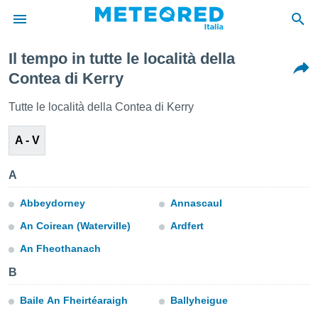
Il tempo in tutte le località della
tiva
Contea di Kerry
rivacy
ti di
Tutte le località della Contea di Kerry
net
net)
A - V
i
 da
nisti per
A
 che le
ioni
Abbeydorney
Annascaul
iano di
È
An Coirean (Waterville)
Ardfert
 a
An Fheothanach
ito Web
B
do le
opzioni:
Baile An Fheirtéaraigh
Ballyheigue
 i