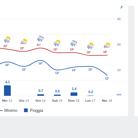
30
20
21°
20°
19°
19°
19°
18°
18°
16°
16°
15°
15°
10
14°
13°
12°
4.1
1.4
0.7
0.5
0.2
mm
Mer
12
Gio
13
Ven
14
Sab
15
Dom
16
Lun
17
Mar
18
Minimo
Pioggia