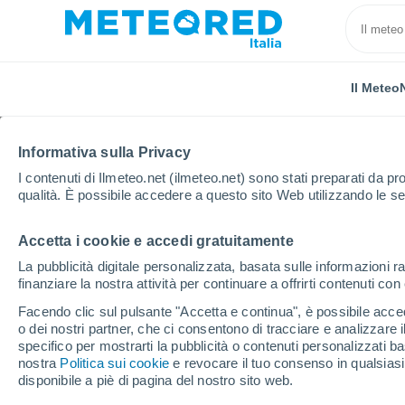
Il Meteo
Informativa sulla Privacy
I contenuti di Ilmeteo.net (ilmeteo.net) sono stati preparati da pro
qualità. È possibile accedere a questo sito Web utilizzando le se
Accetta i cookie e accedi gratuitamente
Home
Irlanda
Contea di Kerry
Tuosist
La pubblicità digitale personalizzata, basata sulle informazioni ra
finanziare la nostra attività per continuare a offrirti contenuti co
Previsioni Meteo Tuosi
Facendo clic sul pulsante "Accetta e continua", è possibile accede
o dei nostri partner, che ci consentono di tracciare e analizzare
09:09
Giovedi
specifico per mostrarti la pubblicità o contenuti personalizzati b
nostra
Politica sui cookie
e revocare il tuo consenso in qualsia
disponibile a piè di pagina del nostro sito web.
Parzialmente nuvoloso