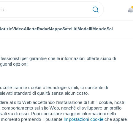
Notizie
Video
Allerte
Radar
Mappe
Satelliti
Modelli
Mondo
Sci
fessionisti per garantire che le informazioni offerte siano di
guenti opzioni:
ccolte tramite cookie o tecnologie simili, ci consente di
n elevati standard di qualità senza alcun costo.
st
re al sito Web accettando l'installazione di tutti i cookie, nostri
 il comportamento sul sito Web, nonché di sviluppare un profilo
...
asati su di esso. Puoi consultare maggiori informazioni nella
si momento premendo il pulsante
Impostazioni cookie
che appare
Per ora
Piogge deboli nelle prossime ore