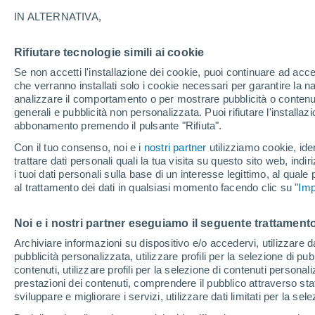
14°
IN ALTERNATIVA,
Rifiutare tecnologie simili ai cookie
Ovest
Se non accetti l'installazione dei cookie, puoi continuare ad acc
Temp. percepita 14°
8
-
17 km/
che verranno installati solo i cookie necessari per garantire la n
analizzare il comportamento o per mostrare pubblicità o contenut
generali e pubblicità non personalizzata. Puoi rifiutare l'install
abbonamento premendo il pulsante "Rifiuta".
Ultim'ora.
Il fenomeno El Niño sta tornando: "L'interrutt
Con il tuo consenso, noi e i
nostri partner
utilizziamo cookie, iden
sta azionando proprio ora" – ecco cosa ci asp
trattare dati personali quali la tua visita su questo sito web, indiri
in inverno
i tuoi dati personali sulla base di un interesse legittimo, al quale
Il Meteo 1 - 7
Attualità
Mappa di pioggia
Radar di 
al trattamento dei dati in qualsiasi momento facendo clic su "
Imp
Noi e i nostri partner eseguiamo il seguente trattamento
Domani
Sabato
D
Oggi
Archiviare informazioni su dispositivo e/o accedervi, utilizzare dati
pubblicità personalizzata, utilizzare profili per la selezione di pu
7 Ago
8 Ago
6 Ago
contenuti, utilizzare profili per la selezione di contenuti personal
prestazioni dei contenuti, comprendere il pubblico attraverso stat
sviluppare e migliorare i servizi, utilizzare dati limitati per la sel
70%
30%