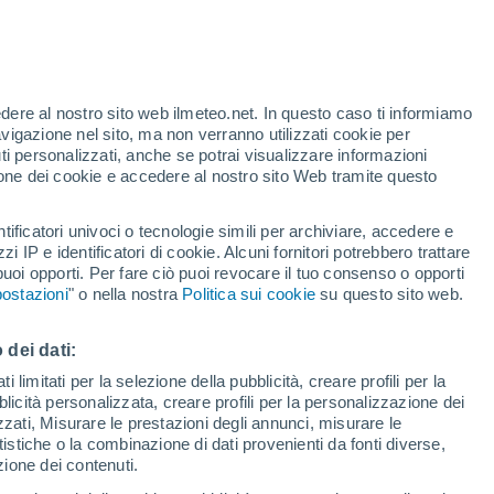
Allerta gialla
Allerta moderata per mareggiata a
Tuosist oggi
edere al nostro sito web ilmeteo.net. In questo caso ti informiamo
h
avigazione nel sito, ma non verranno utilizzati cookie per
i personalizzati, anche se potrai visualizzare informazioni
azione dei cookie e accedere al nostro sito Web tramite questo
ore si
tificatori univoci o tecnologie simili per archiviare, accedere e
etta
zzi IP e identificatori di cookie. Alcuni fornitori potrebbero trattare
 puoi opporti. Per fare ciò puoi revocare il tuo consenso o opporti
pioggia
Satelliti
Modelli
ostazioni
" o nella nostra
Politica sui cookie
su questo sito web.
 dei dati:
omenica
Lunedì
Martedì
Mercoledì
 limitati per la selezione della pubblicità, creare profili per la
bblicità personalizzata, creare profili per la personalizzazione dei
9 Ago
10 Ago
11 Ago
12 Ago
izzati, Misurare le prestazioni degli annunci, misurare le
istiche o la combinazione di dati provenienti da fonti diverse,
ezione dei contenuti.
70%
80%