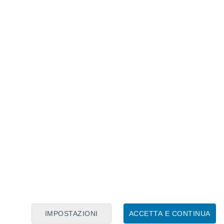
Calendario Lunare
Lun
Mar
Mer
Gio
Ven
Sab
Dom
6
7
8
9
10
11
12
13
14
15
16
17
18
19
IMPOSTAZIONI
ACCETTA E CONTINUA