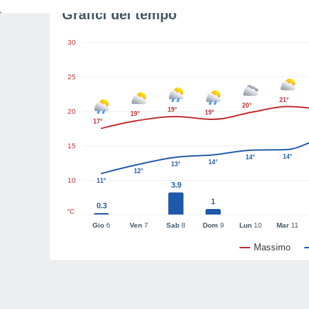
Grafici del tempo
30
25
21°
20°
19°
20
19°
19°
17°
15
14°
14°
14°
13°
12°
10
11°
3.9
1
0.3
°C
Gio
6
Ven
7
Sab
8
Dom
9
Lun
10
Mar
11
Massimo