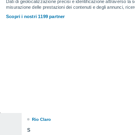
Dati di geolocalizzazione precisi e identificazione attraverso la s
G
misurazione delle prestazioni dei contenuti e degli annunci, ricer
Guadalupe
Scopri i nostri 1199 partner
L
La Miel
Las Guabinas
M
Matatere
Q
Quibor
R
Rio Claro
S