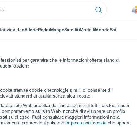
Notizie
Video
Allerte
Radar
Mappe
Satelliti
Modelli
Mondo
Sci
fessionisti per garantire che le informazioni offerte siano di
guenti opzioni:
ccolte tramite cookie o tecnologie simili, ci consente di
n elevati standard di qualità senza alcun costo.
lità di Lara
re al sito Web accettando l'installazione di tutti i cookie, nostri
 il comportamento sul sito Web, nonché di sviluppare un profilo
asati su di esso. Puoi consultare maggiori informazioni nella
si momento premendo il pulsante
Impostazioni cookie
che appare