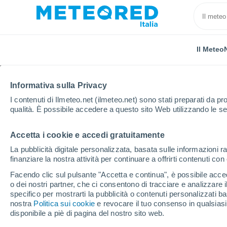
Il Meteo
Informativa sulla Privacy
I contenuti di Ilmeteo.net (ilmeteo.net) sono stati preparati da pro
qualità. È possibile accedere a questo sito Web utilizzando le se
Accetta i cookie e accedi gratuitamente
Home
Venezuela
Lara
Località
La pubblicità digitale personalizzata, basata sulle informazioni ra
finanziare la nostra attività per continuare a offrirti contenuti co
Il tempo in tutte le loca
Facendo clic sul pulsante "Accetta e continua", è possibile accede
o dei nostri partner, che ci consentono di tracciare e analizzare
Tutte le località di Lara
specifico per mostrarti la pubblicità o contenuti personalizzati b
nostra
Politica sui cookie
e revocare il tuo consenso in qualsia
A - V
disponibile a piè di pagina del nostro sito web.