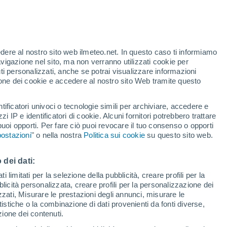
edere al nostro sito web ilmeteo.net. In questo caso ti informiamo
avigazione nel sito, ma non verranno utilizzati cookie per
Bocare
i personalizzati, anche se potrai visualizzare informazioni
azione dei cookie e accedere al nostro sito Web tramite questo
tificatori univoci o tecnologie simili per archiviare, accedere e
Cubiro
zzi IP e identificatori di cookie. Alcuni fornitori potrebbero trattare
 puoi opporti. Per fare ciò puoi revocare il tuo consenso o opporti
Curarigua
ostazioni
" o nella nostra
Politica sui cookie
su questo sito web.
 dei dati:
 limitati per la selezione della pubblicità, creare profili per la
bblicità personalizzata, creare profili per la personalizzazione dei
izzati, Misurare le prestazioni degli annunci, misurare le
istiche o la combinazione di dati provenienti da fonti diverse,
ezione dei contenuti.