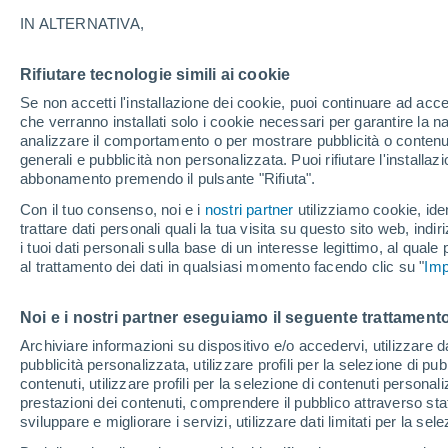
A
IN ALTERNATIVA,
Atarigua
Rifiutare tecnologie simili ai cookie
B
Se non accetti l'installazione dei cookie, puoi continuare ad acc
che verranno installati solo i cookie necessari per garantire la n
Barquisimeto
analizzare il comportamento o per mostrare pubblicità o contenut
generali e pubblicità non personalizzata. Puoi rifiutare l'install
abbonamento premendo il pulsante "Rifiuta".
C
Con il tuo consenso, noi e i
nostri partner
utilizziamo cookie, iden
Cabudare
trattare dati personali quali la tua visita su questo sito web, indiri
i tuoi dati personali sulla base di un interesse legittimo, al quale
Carora
al trattamento dei dati in qualsiasi momento facendo clic su "
Imp
D
Noi e i nostri partner eseguiamo il seguente trattamento
Duaca
Archiviare informazioni su dispositivo e/o accedervi, utilizzare dati
pubblicità personalizzata, utilizzare profili per la selezione di pu
E
contenuti, utilizzare profili per la selezione di contenuti personal
prestazioni dei contenuti, comprendere il pubblico attraverso stat
El Tocuyo
sviluppare e migliorare i servizi, utilizzare dati limitati per la sel