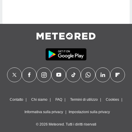
sui cookie
e il tuo
 in
o
 il
azioni
kie
re
le a piè
 del
to web.
ATIVA,
Contatto
Chi siamo
FAQ
Termini di utilizzo
Cookies
e
gie
Informativa sulla privacy
Impostazioni sulla privacy
i cookie
© 2026 Meteored. Tutti i diritti riservati
ccetti
zione dei