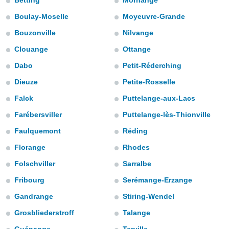
Betting
Morhange
e
Boulay-Moselle
Moyeuvre-Grande
amente
Bouzonville
Nilvange
cità
Clouange
Ottange
izzata,
ACCETTA
Dabo
Petit-Réderching
ulle
E
ioni
Dieuze
Petite-Rosselle
CONTINUA
tramite
Falck
Puttelange-aux-Lacs
e simili,
IMPOSTAZIONI
Farébersviller
Puttelange-lès-Thionville
nte di
e la
Faulquemont
Réding
tività per
Florange
Rhodes
re a
ontenuti
Folschviller
Sarralbe
ti
 di
Fribourg
Serémange-Erzange
senza
Gandrange
Stiring-Wendel
sto.
Grosbliederstroff
Talange
clic sul
 "Accetta