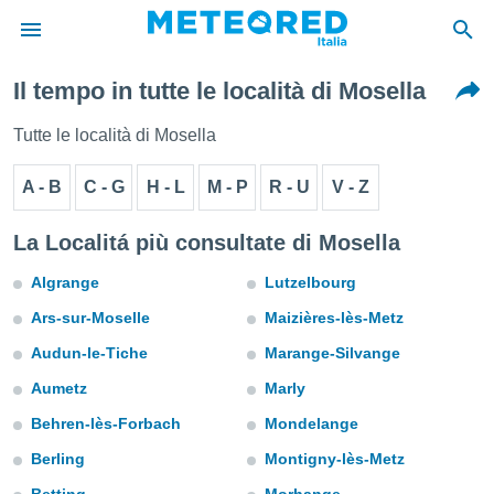
Il tempo in tutte le località di Mosella
tiva
rivacy
Tutte le località di Mosella
ti di
net
A - B
C - G
H - L
M - P
R - U
V - Z
net)
i
 da
La Localitá più consultate di Mosella
nisti per
 che le
Algrange
Lutzelbourg
ioni
Ars-sur-Moselle
Maizières-lès-Metz
iano di
È
Audun-le-Tiche
Marange-Silvange
 a
Aumetz
Marly
ito Web
Behren-lès-Forbach
Mondelange
do le
opzioni:
Berling
Montigny-lès-Metz
 i