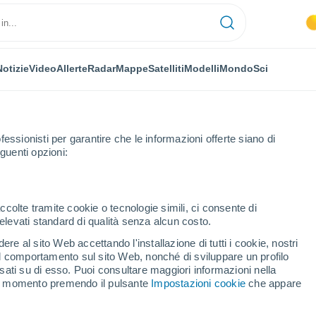
Notizie
Video
Allerte
Radar
Mappe
Satelliti
Modelli
Mondo
Sci
fessionisti per garantire che le informazioni offerte siano di
guenti opzioni:
ccolte tramite cookie o tecnologie simili, ci consente di
n elevati standard di qualità senza alcun costo.
alità di Pesaro e Urbino
re al sito Web accettando l'installazione di tutti i cookie, nostri
 il comportamento sul sito Web, nonché di sviluppare un profilo
asati su di esso. Puoi consultare maggiori informazioni nella
si momento premendo il pulsante
Impostazioni cookie
che appare