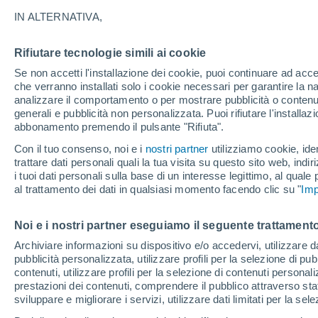
La Localitá più consultate di Pesaro 
IN ALTERNATIVA,
Apecchio
Rifiutare tecnologie simili ai cookie
Auditore
Se non accetti l'installazione dei cookie, puoi continuare ad acc
che verranno installati solo i cookie necessari per garantire la n
Barchi
analizzare il comportamento o per mostrare pubblicità o contenut
generali e pubblicità non personalizzata. Puoi rifiutare l'install
Belforte All'isauro
abbonamento premendo il pulsante "Rifiuta".
Borgo Pace
Con il tuo consenso, noi e i
nostri partner
utilizziamo cookie, iden
trattare dati personali quali la tua visita su questo sito web, indiri
Cantiano
i tuoi dati personali sulla base di un interesse legittimo, al quale
al trattamento dei dati in qualsiasi momento facendo clic su "
Imp
Carpegna
Casteldelci
Noi e i nostri partner eseguiamo il seguente trattamento
Archiviare informazioni su dispositivo e/o accedervi, utilizzare dati
Colbordolo
pubblicità personalizzata, utilizzare profili per la selezione di pu
contenuti, utilizzare profili per la selezione di contenuti personal
Fratte Rosa
prestazioni dei contenuti, comprendere il pubblico attraverso stat
Frontino
sviluppare e migliorare i servizi, utilizzare dati limitati per la sel