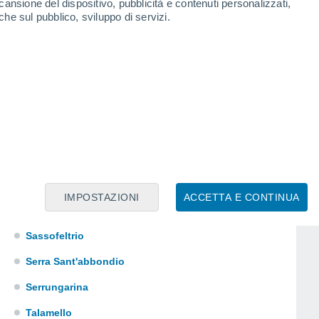
cansione del dispositivo, pubblicità e contenuti personalizzati,
San Costanzo
che sul pubblico, sviluppo di servizi.
San Giorgio Di Pesaro
San Leo
San Lorenzo In Campo
Sant'agata Feltria
Sant'Angelo in Lizzola
Sant'Angelo in Vado
Sant'ippolito
IMPOSTAZIONI
ACCETTA E CONTINUA
Sassocorvaro
Sassofeltrio
Serra Sant'abbondio
Serrungarina
Talamello