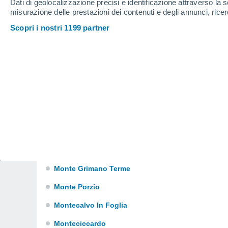
Dati di geolocalizzazione precisi e identificazione attraverso la s
Frontone
misurazione delle prestazioni dei contenuti e degli annunci, ricer
Isola Del Piano
Scopri i nostri 1199 partner
Lunano
Macerata Feltria
Maiolo
Mercatello Sul Metauro
Mercatino Conca
Mombaroccio
Monte Cerignone
Monte Grimano Terme
Monte Porzio
Montecalvo In Foglia
Monteciccardo