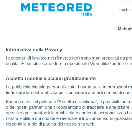
Il Meteo
Informativa sulla Privacy
I contenuti di Ilmeteo.net (ilmeteo.net) sono stati preparati da pro
qualità. È possibile accedere a questo sito Web utilizzando le se
Accetta i cookie e accedi gratuitamente
Home
Pesaro e Urbino
Località
La pubblicità digitale personalizzata, basata sulle informazioni ra
finanziare la nostra attività per continuare a offrirti contenuti co
Il tempo in tutte le loc
Facendo clic sul pulsante "Accetta e continua", è possibile accede
o dei nostri partner, che ci consentono di tracciare e analizzare
Tutte le località di Pesaro e Urbino
specifico per mostrarti la pubblicità o contenuti personalizzati b
nostra
Politica sui cookie
e revocare il tuo consenso in qualsia
A - S
T - V
disponibile a piè di pagina del nostro sito web.