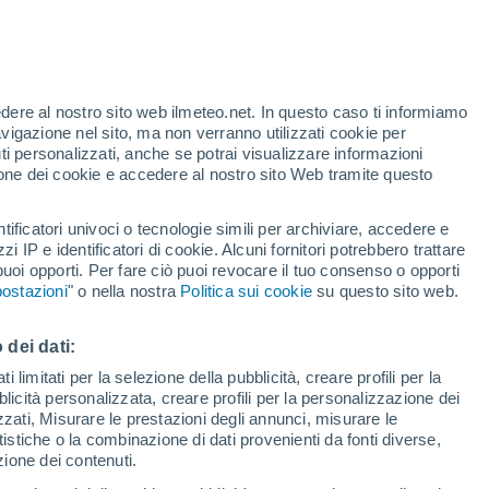
e Urbino
Montefelcino
Montelabbate
edere al nostro sito web ilmeteo.net. In questo caso ti informiamo
avigazione nel sito, ma non verranno utilizzati cookie per
Montemaggiore Al Metauro
i personalizzati, anche se potrai visualizzare informazioni
azione dei cookie e accedere al nostro sito Web tramite questo
Orciano Di Pesaro
Pennabilli
tificatori univoci o tecnologie simili per archiviare, accedere e
zzi IP e identificatori di cookie. Alcuni fornitori potrebbero trattare
Petriano
 puoi opporti. Per fare ciò puoi revocare il tuo consenso o opporti
ostazioni
" o nella nostra
Politica sui cookie
su questo sito web.
Piagge
Piandimeleto
 dei dati:
 limitati per la selezione della pubblicità, creare profili per la
Pietrarubbia
bblicità personalizzata, creare profili per la personalizzazione dei
izzati, Misurare le prestazioni degli annunci, misurare le
Piobbico
istiche o la combinazione di dati provenienti da fonti diverse,
Saltara
ezione dei contenuti.