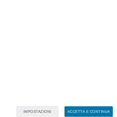
Calendario Lunare
Lun
Mar
Mer
Gio
Ven
Sab
Dom
7
8
9
10
11
12
13
14
15
16
17
18
19
20
IMPOSTAZIONI
ACCETTA E CONTINUA