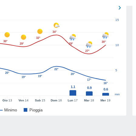
15
34°
32°
30°
30°
29°
29°
10
27°
22°
5
20°
20°
19°
19°
17°
16°
1.1
0.9
0.6
mm
Gio
13
Ven
14
Sab
15
Dom
16
Lun
17
Mar
18
Mer
19
Minimo
Pioggia