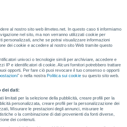
Allerta rossa
Allerta massima per alte
temperature a Sant'agata Feltria
oggi
 alto!
edere al nostro sito web ilmeteo.net. In questo caso ti informiamo
avigazione nel sito, ma non verranno utilizzati cookie per
i personalizzati, anche se potrai visualizzare informazioni
azione dei cookie e accedere al nostro sito Web tramite questo
tificatori univoci o tecnologie simili per archiviare, accedere e
zzi IP e identificatori di cookie. Alcuni fornitori potrebbero trattare
 puoi opporti. Per fare ciò puoi revocare il tuo consenso o opporti
pioggia
Satelliti
Modelli
ostazioni
" o nella nostra
Politica sui cookie
su questo sito web.
 dei dati:
Lunedì
Martedì
Mercoledì
Giovedi
 limitati per la selezione della pubblicità, creare profili per la
bblicità personalizzata, creare profili per la personalizzazione dei
10 Ago
11 Ago
12 Ago
13 Ago
izzati, Misurare le prestazioni degli annunci, misurare le
istiche o la combinazione di dati provenienti da fonti diverse,
ezione dei contenuti.
50%
50%