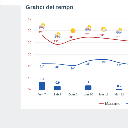
Grafici del tempo
40
35
33°
32°
32°
31°
31°
29°
30
25
23°
22°
21°
20
21°
21°
20°
15
1.7
1
0.9
0.2
°C
Ven
7
Sab
8
Dom
9
Lun
10
Mar
11
Mer
12
Massimo