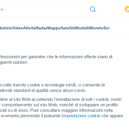
Notizie
Video
Allerte
Radar
Mappe
Satelliti
Modelli
Mondo
Sci
fessionisti per garantire che le informazioni offerte siano di
guenti opzioni:
ccolte tramite cookie o tecnologie simili, ci consente di
n elevati standard di qualità senza alcun costo.
gata Feltria
re al sito Web accettando l'installazione di tutti i cookie, nostri
 il comportamento sul sito Web, nonché di sviluppare un profilo
...
asati su di esso. Puoi consultare maggiori informazioni nella
si momento premendo il pulsante
Impostazioni cookie
che appare
Per ora
Piogge deboli nelle prossime ore