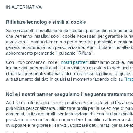
32°
IN ALTERNATIVA,
Rifiutare tecnologie simili ai cookie
UV
8 Molto
Se non accetti l'installazione dei cookie, puoi continuare ad acc
Temp. percepita 32°
FPS
25-50
che verranno installati solo i cookie necessari per garantire la n
analizzare il comportamento o per mostrare pubblicità o contenut
generali e pubblicità non personalizzata. Puoi rifiutare l'install
abbonamento premendo il pulsante "Rifiuta".
Ultim'ora.
L’estate non cambia rotta: caldo fino a metà
Con il tuo consenso, noi e i
nostri partner
utilizziamo cookie, iden
agosto, svolta possibile solo a fine mese
trattare dati personali quali la tua visita su questo sito web, indiri
i tuoi dati personali sulla base di un interesse legittimo, al quale
Il Meteo 1 - 7
Attualità
Mappa di pioggia
Radar di 
al trattamento dei dati in qualsiasi momento facendo clic su "
Imp
Noi e i nostri partner eseguiamo il seguente trattamento
Domani
Domenica
Oggi
Archiviare informazioni su dispositivo e/o accedervi, utilizzare dati
pubblicità personalizzata, utilizzare profili per la selezione di pu
8 Ago
9 Ago
7 Ago
contenuti, utilizzare profili per la selezione di contenuti personal
prestazioni dei contenuti, comprendere il pubblico attraverso stat
sviluppare e migliorare i servizi, utilizzare dati limitati per la sel
80%
80%