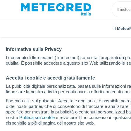
Il Meteo
Informativa sulla Privacy
I contenuti di Ilmeteo.net (ilmeteo.net) sono stati preparati da pro
qualità. È possibile accedere a questo sito Web utilizzando le se
Accetta i cookie e accedi gratuitamente
Home
Pesaro e Urbino
Sant'agata Feltria
La pubblicità digitale personalizzata, basata sulle informazioni ra
finanziare la nostra attività per continuare a offrirti contenuti co
Previsioni Meteo Sant'a
Facendo clic sul pulsante "Accetta e continua", è possibile accede
o dei nostri partner, che ci consentono di tracciare e analizzare
13:23
Venerdì
specifico per mostrarti la pubblicità o contenuti personalizzati b
nostra
Politica sui cookie
e revocare il tuo consenso in qualsia
disponibile a piè di pagina del nostro sito web.
Sereno