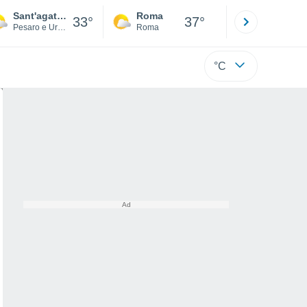
Sant'agata Feltria
Roma
Milano
33°
37°
Pesaro e Urbino
Roma
Milano
°C