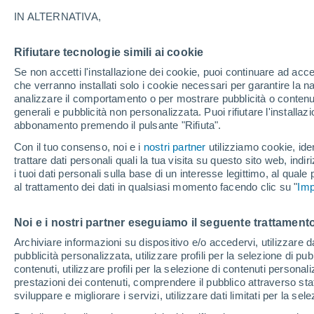
A - O
P - V
IN ALTERNATIVA,
La Localitá più consultate della Prov
Rifiutare tecnologie simili ai cookie
Abriola
Se non accetti l'installazione dei cookie, puoi continuare ad acc
che verranno installati solo i cookie necessari per garantire la n
Acerenza
analizzare il comportamento o per mostrare pubblicità o contenut
generali e pubblicità non personalizzata. Puoi rifiutare l'install
Albano Di Lucania
abbonamento premendo il pulsante "Rifiuta".
Anzi
Con il tuo consenso, noi e i
nostri partner
utilizziamo cookie, iden
trattare dati personali quali la tua visita su questo sito web, indiri
Balvano
i tuoi dati personali sulla base di un interesse legittimo, al quale
al trattamento dei dati in qualsiasi momento facendo clic su "
Imp
Banzi
Baragiano
Noi e i nostri partner eseguiamo il seguente trattamento
Archiviare informazioni su dispositivo e/o accedervi, utilizzare dati
Barile
pubblicità personalizzata, utilizzare profili per la selezione di pu
Bella
contenuti, utilizzare profili per la selezione di contenuti personal
prestazioni dei contenuti, comprendere il pubblico attraverso stat
Calvello
sviluppare e migliorare i servizi, utilizzare dati limitati per la sel