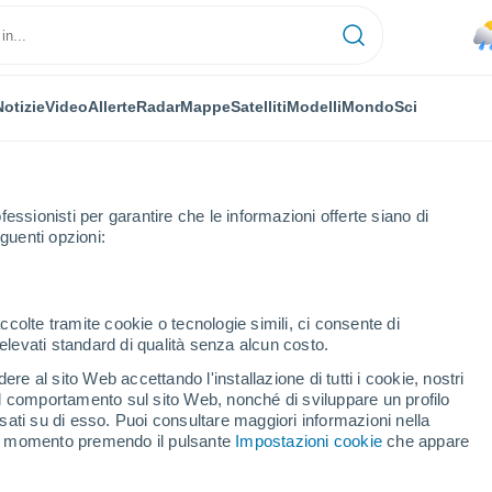
Notizie
Video
Allerte
Radar
Mappe
Satelliti
Modelli
Mondo
Sci
fessionisti per garantire che le informazioni offerte siano di
guenti opzioni:
ccolte tramite cookie o tecnologie simili, ci consente di
n elevati standard di qualità senza alcun costo.
lità della Provincia di
re al sito Web accettando l'installazione di tutti i cookie, nostri
 il comportamento sul sito Web, nonché di sviluppare un profilo
asati su di esso. Puoi consultare maggiori informazioni nella
si momento premendo il pulsante
Impostazioni cookie
che appare