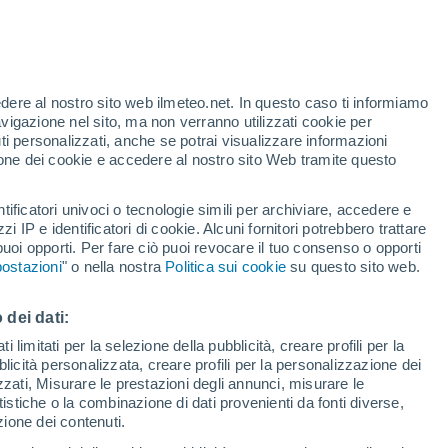
incia di Potenza
Maschito
edere al nostro sito web ilmeteo.net. In questo caso ti informiamo
avigazione nel sito, ma non verranno utilizzati cookie per
Moliterno
i personalizzati, anche se potrai visualizzare informazioni
azione dei cookie e accedere al nostro sito Web tramite questo
Montemilone
Palazzo San Gervasio
tificatori univoci o tecnologie simili per archiviare, accedere e
zzi IP e identificatori di cookie. Alcuni fornitori potrebbero trattare
Paterno
 puoi opporti. Per fare ciò puoi revocare il tuo consenso o opporti
ostazioni
" o nella nostra
Politica sui cookie
su questo sito web.
Pescopagano
Picerno
 dei dati:
 limitati per la selezione della pubblicità, creare profili per la
Pietragalla
bblicità personalizzata, creare profili per la personalizzazione dei
Pignola
izzati, Misurare le prestazioni degli annunci, misurare le
istiche o la combinazione di dati provenienti da fonti diverse,
Rapolla
ezione dei contenuti.