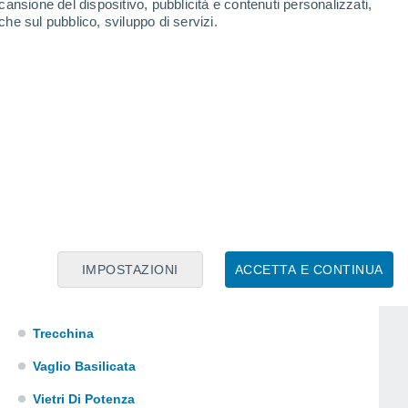
cansione del dispositivo, pubblicità e contenuti personalizzati,
Rotonda
che sul pubblico, sviluppo di servizi.
Ruoti
San Chirico Nuovo
San Severino Lucano
Sant'Arcangelo
Satriano Di Lucania
Terranova Di Pollino
Tito
Tolve
IMPOSTAZIONI
ACCETTA E CONTINUA
Tramutola
Trecchina
Vaglio Basilicata
Vietri Di Potenza