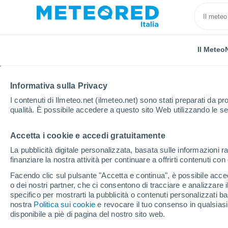
Il Meteo
Informativa sulla Privacy
I contenuti di Ilmeteo.net (ilmeteo.net) sono stati preparati da pro
qualità. È possibile accedere a questo sito Web utilizzando le se
Accetta i cookie e accedi gratuitamente
Home
Provincia di Potenza
Località
La pubblicità digitale personalizzata, basata sulle informazioni ra
finanziare la nostra attività per continuare a offrirti contenuti co
Il tempo in tutte le loca
Facendo clic sul pulsante "Accetta e continua", è possibile accede
Potenza
o dei nostri partner, che ci consentono di tracciare e analizzare
specifico per mostrarti la pubblicità o contenuti personalizzati b
nostra
Politica sui cookie
e revocare il tuo consenso in qualsia
Tutte le località della Provincia di Potenza
disponibile a piè di pagina del nostro sito web.