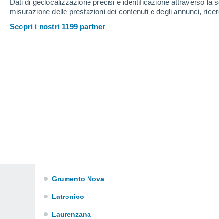
Dati di geolocalizzazione precisi e identificazione attraverso la s
Campomaggiore
misurazione delle prestazioni dei contenuti e degli annunci, ricer
Carbone
Scopri i nostri 1199 partner
Castelgrande
Castelmezzano
Chiaromonte
Corleto Perticara
Episcopia
Filiano
Forenza
Francavilla in Sinni
Grumento Nova
Latronico
Laurenzana