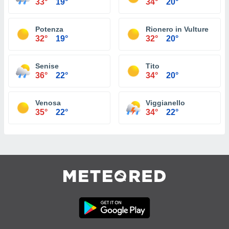
33°
19°
34°
20°
Potenza
Rionero in Vulture
32°
19°
32°
20°
Senise
Tito
36°
22°
34°
20°
Venosa
Viggianello
35°
22°
34°
22°