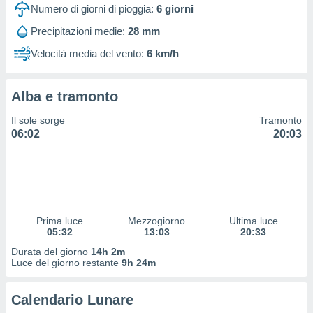
 profili
Numero di giorni di pioggia:
6
giorni
lezione
Precipitazioni medie:
28 mm
cità
izzata,
Velocità media del vento:
6 km/h
fili per
izzazione
Alba e tramonto
nuti,
 profili
Il sole sorge
Tramonto
lezione
06:02
20:03
uti
zzati,
 le
ni degli
 misurare
zioni dei
,
Prima luce
Mezzogiorno
Ultima luce
05:32
13:03
20:33
ere il
Durata del giorno
14h 2m
so
Luce del giorno restante
9h 24m
he o la
ione di
Calendario Lunare
enienti
diverse,