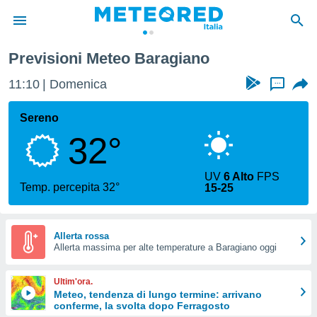
Previsioni Meteo Baragiano
tiva
rivacy
11:10
Domenica
...
ti di
net
Sereno
net)
32°
i
 da
nisti per
UV
6 Alto
FPS
 che le
Temp. percepita 32°
15-25
ioni
iano di
È
Allerta rossa
 a
Allerta massima per alte temperature a Baragiano oggi
ito Web
do le
Ultim'ora.
opzioni:
Meteo, tendenza di lungo termine: arrivano
conferme, la svolta dopo Ferragosto
 i