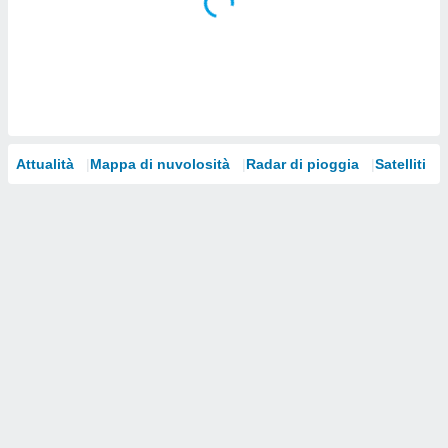
i nostri
artner
Attualità
Mappa di nuvolosità
Radar di pioggia
Satelliti