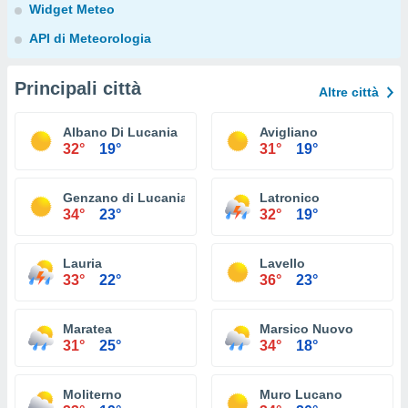
Widget Meteo
API di Meteorologia
Principali città
Altre città
Albano Di Lucania
Avigliano
32°
19°
31°
19°
Genzano di Lucania
Latronico
34°
23°
32°
19°
Lauria
Lavello
33°
22°
36°
23°
Maratea
Marsico Nuovo
31°
25°
34°
18°
Moliterno
Muro Lucano