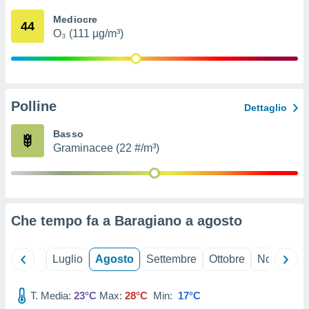
ioni
" o
Mediocre
tra
44
O₃ (111 µg/m³)
sui cookie
o sito
nostri
Polline
Dettaglio
mo il
te
Basso
ento dei
Graminacee (22 #/m³)
re
ioni su
vo e/o
i,
Che tempo fa a Baragiano a
agosto
 dati
er la
 della
Giugno
Luglio
Agosto
Settembre
Ottobre
Novembre
à, creare
r la
à
T. Media:
23°C
Max:
28°C
Min:
17°C
izzata,