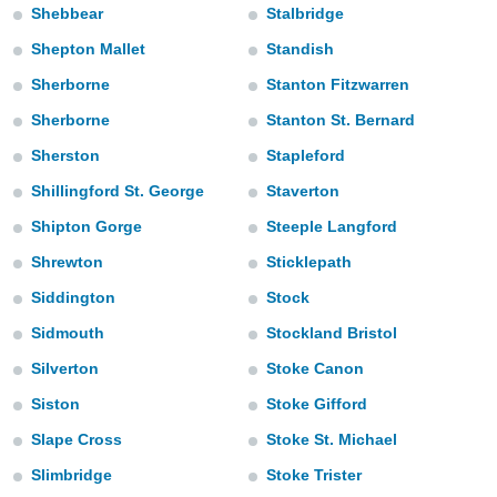
a", è
Shebbear
Stalbridge
Shepton Mallet
Standish
al sito
ettando
Sherborne
Stanton Fitzwarren
zione di
okie,
Sherborne
Stanton St. Bernard
dei nostri
che ci
Sherston
Stapleford
no di
Shillingford St. George
Staverton
 e
e il
Shipton Gorge
Steeple Langford
amento
 Web,
Shrewton
Sticklepath
i
Siddington
Stock
re un
pecifico
Sidmouth
Stockland Bristol
arti la
à o
Silverton
Stoke Canon
i
Siston
Stoke Gifford
zzati
 di esso.
Slape Cross
Stoke St. Michael
sultare
Slimbridge
Stoke Trister
oni nella