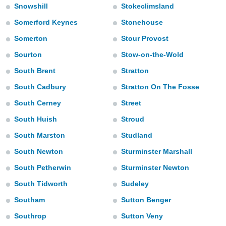
Snowshill
Stokeclimsland
sui cookie
Somerford Keynes
Stonehouse
e il tuo
 in
Somerton
Stour Provost
Sourton
Stow-on-the-Wold
o
 il
South Brent
Stratton
azioni
South Cadbury
Stratton On The Fosse
kie
South Cerney
Street
re
le a piè
South Huish
Stroud
 del
to web.
South Marston
Studland
South Newton
Sturminster Marshall
ATIVA,
South Petherwin
Sturminster Newton
e
South Tidworth
Sudeley
gie
Southam
Sutton Benger
i cookie
ccetti
Southrop
Sutton Veny
zione dei