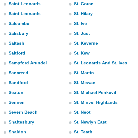
Saint Leonards
St. Goran
e
Saint Leonards
St. Hilary
amente
Salcombe
St. Ive
cità
Salisbury
St. Just
izzata,
ACCETTA
ulle
Saltash
St. Keverne
E
ioni
CONTINUA
Saltford
St. Kew
tramite
Sampford Arundel
St. Leonards And St. Ives
e simili,
IMPOSTAZIONI
nte di
Sancreed
St. Martin
e la
Sandford
St. Mewan
tività per
re a
Seaton
St. Michael Penkevil
ontenuti
ti
Sennen
St. Minver Highlands
 di
Severn Beach
St. Neot
senza
sto.
Shaftesbury
St. Newlyn East
clic sul
Shaldon
St. Teath
 "Accetta