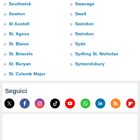
Southwick
Swanage
puoi
re ad
Sowton
Swell
 al
ito web
St Austell
Swindon
et. In
St. Agnes
Swindon
aso ti
mo che
St. Blaise
Syde
installati
okie
St. Briavels
Sydling St. Nicholas
i per
 la
St. Buryan
Symondsbury
one nel
St. Columb Major
 non
utilizzati
er
Seguici
e il
amento o
rare
à o
i
zzati,
 potrai
are