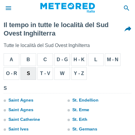
Il tempo in tutte le località del Sud
tiva
Ovest Inghilterra
rivacy
ti di
Tutte le località del Sud Ovest Inghilterra
net
net)
A
B
C
D - G
H - K
L
M - N
i
 da
nisti per
O - R
S
T - V
W
Y - Z
 che le
ioni
S
iano di
È
Saint Agnes
St. Endellion
 a
Saint Agnes
St. Erme
ito Web
do le
Saint Catherine
St. Erth
opzioni:
Saint Ives
St. Germans
 i