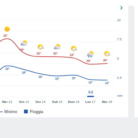
10
32°
7.5
25°
23°
23°
23°
5
20°
20°
19°
18°
16°
2.5
15°
15°
13°
13°
0.2
mm
Mer
12
Gio
13
Ven
14
Sab
15
Dom
16
Lun
17
Mar
18
Minimo
Pioggia