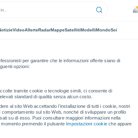
Notizie
Video
Allerte
Radar
Mappe
Satelliti
Modelli
Mondo
Sci
fessionisti per garantire che le informazioni offerte siano di
guenti opzioni:
on Mallet
ccolte tramite cookie o tecnologie simili, ci consente di
n elevati standard di qualità senza alcun costo.
on Mallet
re al sito Web accettando l'installazione di tutti i cookie, nostri
 il comportamento sul sito Web, nonché di sviluppare un profilo
...
asati su di esso. Puoi consultare maggiori informazioni nella
si momento premendo il pulsante
Impostazioni cookie
che appare
Per ora
Cielo nuvoloso nelle prossime
ore