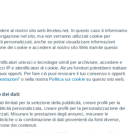
t
edere al nostro sito web ilmeteo.net. In questo caso ti informiamo
/h
avigazione nel sito, ma non verranno utilizzati cookie per
i personalizzati, anche se potrai visualizzare informazioni
azione dei cookie e accedere al nostro sito Web tramite questo
ore si
tificatori univoci o tecnologie simili per archiviare, accedere e
etta
zzi IP e identificatori di cookie. Alcuni fornitori potrebbero trattare
 puoi opporti. Per fare ciò puoi revocare il tuo consenso o opporti
di pioggia
Satelliti
Modelli
ostazioni
" o nella nostra
Politica sui cookie
su questo sito web.
 dei dati:
omenica
Lunedì
Martedì
Mercoledì
 limitati per la selezione della pubblicità, creare profili per la
bblicità personalizzata, creare profili per la personalizzazione dei
9 Ago
10 Ago
11 Ago
12 Ago
izzati, Misurare le prestazioni degli annunci, misurare le
istiche o la combinazione di dati provenienti da fonti diverse,
ezione dei contenuti.
30%