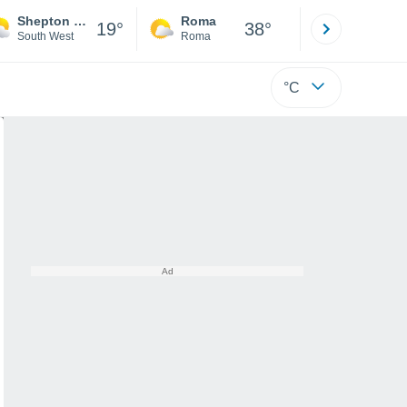
Shepton Mallet
Roma
Milano
19°
38°
South West
Roma
Milano
°C