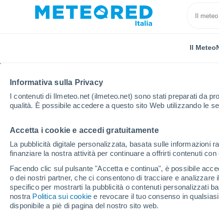
Il Meteo
Informativa sulla Privacy
I contenuti di Ilmeteo.net (ilmeteo.net) sono stati preparati da pro
qualità. È possibile accedere a questo sito Web utilizzando le se
Accetta i cookie e accedi gratuitamente
Home
Regno Unito
Sud Ovest Inghilterra
Shept
La pubblicità digitale personalizzata, basata sulle informazioni ra
finanziare la nostra attività per continuare a offrirti contenuti co
Previsioni Meteo Shept
Facendo clic sul pulsante "Accetta e continua", è possibile accede
o dei nostri partner, che ci consentono di tracciare e analizzare
13:12
Giovedi
specifico per mostrarti la pubblicità o contenuti personalizzati b
nostra
Politica sui cookie
e revocare il tuo consenso in qualsia
disponibile a piè di pagina del nostro sito web.
Nubi sparse