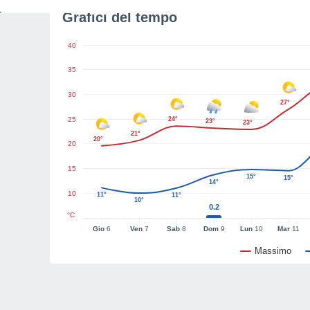
Grafici del tempo
40
35
30
27°
25
24°
23°
23°
21°
20°
20
15
15°
15°
14°
10
11°
11°
10°
0.2
°C
Gio
6
Ven
7
Sab
8
Dom
9
Lun
10
Mar
11
Massimo