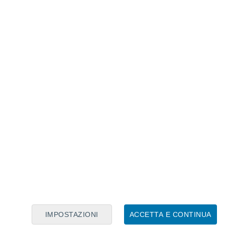
Calendario Lunare
Lun
Mar
Mer
Gio
Ven
Sab
Dom
6
7
8
9
10
11
12
13
14
15
16
17
18
19
IMPOSTAZIONI
ACCETTA E CONTINUA