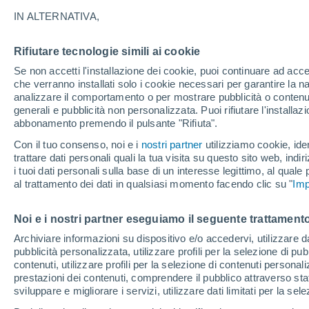
19°
IN ALTERNATIVA,
Rifiutare tecnologie simili ai cookie
Nord-oves
Se non accetti l'installazione dei cookie, puoi continuare ad acc
Temp. percepita 19°
21
-
43 km
che verranno installati solo i cookie necessari per garantire la n
analizzare il comportamento o per mostrare pubblicità o contenut
generali e pubblicità non personalizzata. Puoi rifiutare l'install
abbonamento premendo il pulsante "Rifiuta".
Ultim'ora.
Il fenomeno El Niño sta tornando: "L'interrutt
Con il tuo consenso, noi e i
nostri partner
utilizziamo cookie, iden
sta azionando proprio ora" – ecco cosa ci asp
trattare dati personali quali la tua visita su questo sito web, indiri
in inverno
i tuoi dati personali sulla base di un interesse legittimo, al quale
Il Meteo 1 - 7
Attualità
Mappa di nuvolosità
Radar 
al trattamento dei dati in qualsiasi momento facendo clic su "
Imp
Noi e i nostri partner eseguiamo il seguente trattamento
Domani
Sabato
D
Oggi
Archiviare informazioni su dispositivo e/o accedervi, utilizzare dati
pubblicità personalizzata, utilizzare profili per la selezione di pu
7 Ago
8 Ago
6 Ago
contenuti, utilizzare profili per la selezione di contenuti personal
prestazioni dei contenuti, comprendere il pubblico attraverso stat
sviluppare e migliorare i servizi, utilizzare dati limitati per la sel