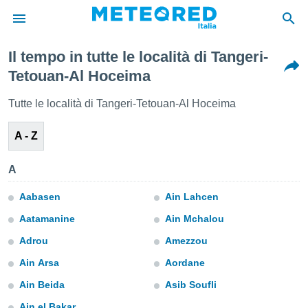
Il tempo in tutte le località di Tangeri-
tiva
Tetouan-Al Hoceima
rivacy
ti di
Tutte le località di Tangeri-Tetouan-Al Hoceima
net
net)
A - Z
i
 da
nisti per
A
 che le
ioni
Aabasen
Ain Lahcen
iano di
È
Aatamanine
Ain Mchalou
 a
Adrou
Amezzou
ito Web
Ain Arsa
Aordane
do le
opzioni:
Ain Beida
Asib Soufli
 i
Ain el Bakar