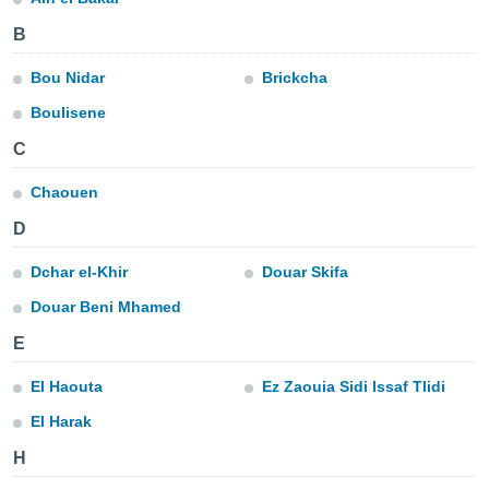
e
B
amente
Bou Nidar
Brickcha
cità
Boulisene
izzata,
ACCETTA
C
ulle
E
ioni
CONTINUA
Chaouen
tramite
D
e simili,
IMPOSTAZIONI
nte di
Dchar el-Khir
Douar Skifa
e la
tività per
Douar Beni Mhamed
re a
ontenuti
E
ti
 di
El Haouta
Ez Zaouia Sidi Issaf Tlidi
senza
sto.
El Harak
clic sul
H
 "Accetta