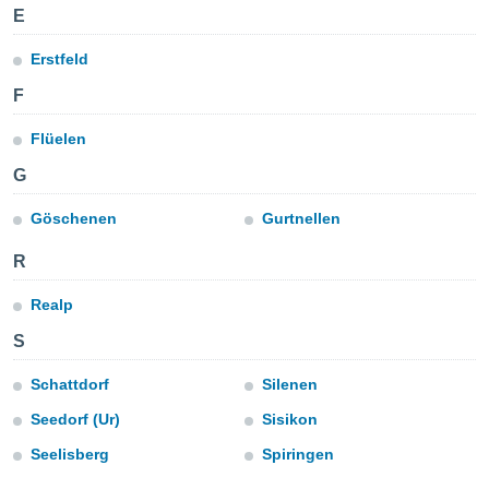
E
e
Erstfeld
amente
cità
F
izzata,
Flüelen
ACCETTA
ulle
E
ioni
G
CONTINUA
tramite
Göschenen
Gurtnellen
e simili,
IMPOSTAZIONI
nte di
R
e la
tività per
Realp
re a
ontenuti
S
ti
 di
Schattdorf
Silenen
senza
Seedorf (Ur)
Sisikon
sto.
Seelisberg
Spiringen
clic sul
 "Accetta