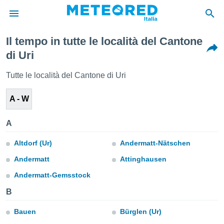
Il tempo in tutte le località del Cantone
tiva
di Uri
rivacy
ti di
Tutte le località del Cantone di Uri
net
net)
A - W
i
 da
nisti per
A
 che le
ioni
Altdorf (Ur)
Andermatt-Nätschen
iano di
È
Andermatt
Attinghausen
 a
Andermatt-Gemsstock
ito Web
B
do le
opzioni:
Bauen
Bürglen (Ur)
 i