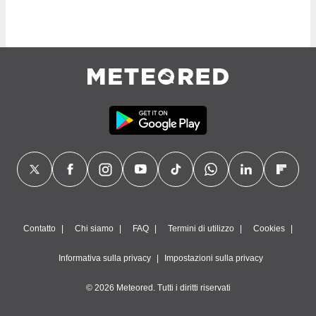
sui cookie
e il tuo
 in
o
 il
azioni
kie
re
le a piè
 del
to web.
ATIVA,
Contatto
Chi siamo
FAQ
Termini di utilizzo
Cookies
e
Informativa sulla privacy
Impostazioni sulla privacy
gie
i cookie
© 2026 Meteored. Tutti i diritti riservati
ccetti
zione dei