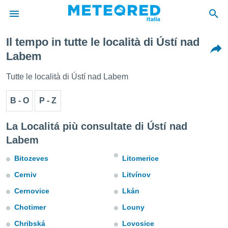
Il tempo in tutte le località di Ústí nad
tiva
Labem
rivacy
ti di
Tutte le località di Ústí nad Labem
net
net)
B - O
P - Z
i
 da
nisti per
La Localitá più consultate di Ústí nad
 che le
Labem
ioni
iano di
Bitozeves
Litomerice
È
Cerniv
Litvínov
 a
ito Web
Cernovice
Lkán
do le
opzioni:
Chotimer
Louny
Chribská
Lovosice
 i