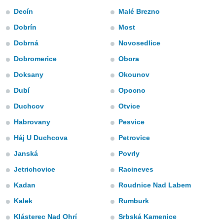
e
Decín
Malé Brezno
amente
Dobrín
Most
cità
Dobrná
Novosedlice
Dobromerice
Obora
izzata,
ACCETTA
ulle
E
Doksany
Okounov
ioni
CONTINUA
tramite
Dubí
Opocno
e simili,
Duchcov
Otvice
IMPOSTAZIONI
nte di
Habrovany
Pesvice
e la
tività per
Háj U Duchcova
Petrovice
re a
ontenuti
Janská
Povrly
ti
Jetrichovice
Racineves
 di
senza
Kadan
Roudnice Nad Labem
sto.
Kalek
Rumburk
clic sul
 "Accetta
Klásterec Nad Ohrí
Srbská Kamenice