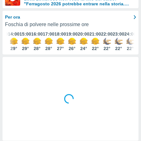
"Ferragosto 2026 potrebbe entrare nella storia.
e
Ecco perché."
Per ora
amente
Foschia di polvere nelle prossime ore
cità
3:00
14:00
15:00
16:00
17:00
18:00
19:00
20:00
21:00
22:00
23:00
24:00
izzata,
ACCETTA
ulle
E
29°
29°
29°
28°
28°
27°
26°
24°
22°
22°
22°
22°
ioni
CONTINUA
tramite
e simili,
IMPOSTAZIONI
nte di
e la
tività per
re a
ontenuti
ti
 di
senza
sto.
clic sul
 "Accetta