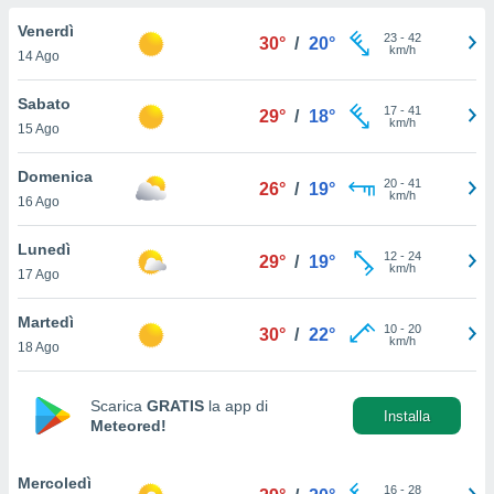
a", è
Venerdì
23
-
42
30°
/
20°
al sito
km/h
14 Ago
ettando
zione di
Sabato
17
-
41
okie,
29°
/
18°
km/h
15 Ago
dei nostri
che ci
no di
Domenica
20
-
41
26°
/
19°
 e
km/h
16 Ago
e il
amento
Lunedì
12
-
24
 Web,
29°
/
19°
km/h
17 Ago
i
re un
Martedì
pecifico
10
-
20
30°
/
22°
km/h
arti la
18 Ago
à o
i
zzati
Scarica
GRATIS
la app di
Installa
Meteored!
 di esso.
sultare
Mercoledì
oni nella
16
-
28