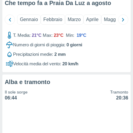
 e
Che tempo fa a Praia Da Luz a
agosto
ati
 quali la
a su
Gennaio
Febbraio
Marzo
Aprile
Maggio
Giu
ito web,
IP e
tori di
T. Media:
21°C
Max:
23°C
Min:
19°C
Alcuni
Numero di giorni di pioggia:
0
giorni
ro
Precipitazioni medie:
2 mm
 tuoi dati
 sulla
Velocità media del vento:
20 km/h
un
e
, al quale
Alba e tramonto
rti. Per
puoi
Il sole sorge
Tramonto
il tuo
06:44
20:36
o o
l
nto dei
ualsiasi
 facendo