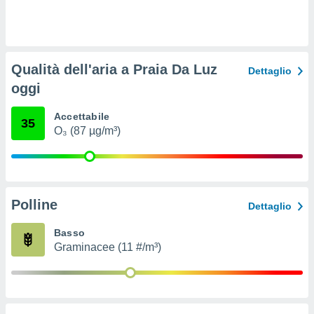
ioni
e
à non
izzata.
utare
Qualità dell'aria a Praia Da Luz
zione dei
Dettaglio
oggi
 al
ito Web
Accettabile
questo
35
O₃ (87 µg/m³)
ento
 il
o
Polline
Dettaglio
, noi e i
rtner
Basso
mo
Graminacee (11 #/m³)
tori
o
e simili
viare,