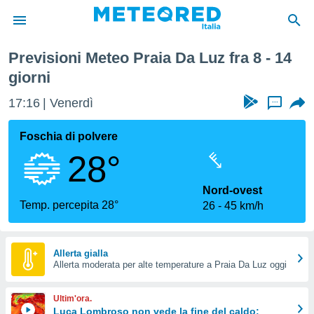
ma Settimana
Previsioni Meteo Praia Da Luz fra 8 - 14
tiva
giorni
rivacy
ti di
17:16
Venerdì
...
net
net)
Foschia di polvere
i
 da
28°
nisti per
 che le
Nord-ovest
ioni
Temp. percepita 28°
iano di
26
45 km/h
È
 a
Allerta gialla
ito Web
Allerta moderata per alte temperature a Praia Da Luz oggi
do le
opzioni:
Ultim'ora.
Luca Lombroso non vede la fine del caldo:
 i