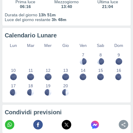
Prima luce
Mezzogiorno
Ultima luce
ioni
" o
06:16
13:40
21:04
tra
sui cookie
Durata del giorno
13h 51m
Luce del giorno restante
3h 48m
o sito
Calendario Lunare
nostri
Lun
Mar
Mer
Gio
Ven
Sab
Dom
mo il
te
7
8
9
ento dei
10
11
12
13
14
15
16
re
ioni su
vo e/o
17
18
19
20
i,
 dati
er la
 della
Condividi previsioni
à, creare
r la
à
izzata,