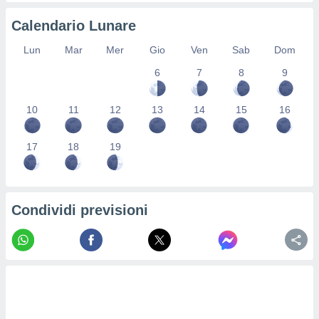
re e
Calendario Lunare
e i
tilizzare
Lun
Mar
Mer
Gio
Ven
Sab
Dom
ati per la
e dei
6
7
8
9
.
10
11
12
13
14
15
16
izzazione
azione
17
18
19
o la
e del
vo,
à e
Condividi previsioni
i
zzati,
one delle
ni dei
 e degli
 ricerche
ico,
di