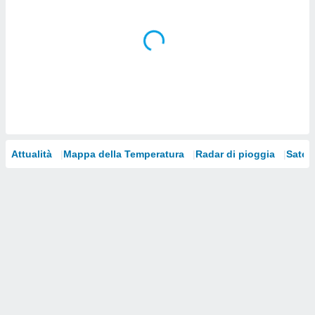
i nostri
artner
Attualità
Mappa della Temperatura
Radar di pioggia
Satelli