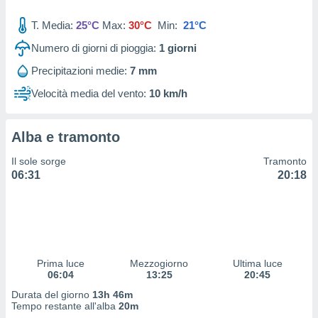
 profili
lezione
T. Media:
25°C
Max:
30°C
Min:
21°C
cità
izzata,
Numero di giorni di pioggia:
1
giorni
fili per
Precipitazioni medie:
7 mm
izzazione
Velocità media del vento:
10 km/h
nuti,
 profili
lezione
Alba e tramonto
uti
zzati,
Il sole sorge
Tramonto
 le
06:31
20:18
ni degli
 misurare
zioni dei
,
ere il
so
Prima luce
Mezzogiorno
Ultima luce
06:04
13:25
20:45
he o la
ione di
Durata del giorno
13h 46m
enienti
Tempo restante all'alba
20m
diverse,