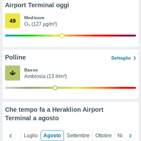
ioni
" o
Airport Terminal oggi
tra
sui cookie
Mediocre
49
o sito
O₃ (127 µg/m³)
nostri
mo il
Polline
te
Dettaglio
ento dei
Basso
Ambrosia (13 #/m³)
re
ioni su
vo e/o
i,
 dati
er la
Che tempo fa a Heraklion Airport
 della
Terminal a
agosto
à, creare
r la
à
Giugno
Luglio
Agosto
Settembre
Ottobre
Novembre
izzata,