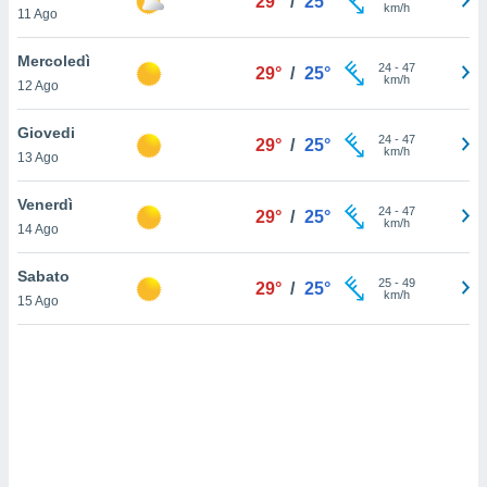
29°
/
25°
km/h
11 Ago
sui cookie
e il tuo
Mercoledì
24
-
47
29°
/
25°
 in
km/h
12 Ago
o
Giovedi
 il
24
-
47
29°
/
25°
km/h
13 Ago
azioni
kie
Venerdì
24
-
47
29°
/
25°
re
km/h
14 Ago
le a piè
 del
Sabato
25
-
49
to web.
29°
/
25°
km/h
15 Ago
ATIVA,
e
gie
i cookie
ccetti
zione dei