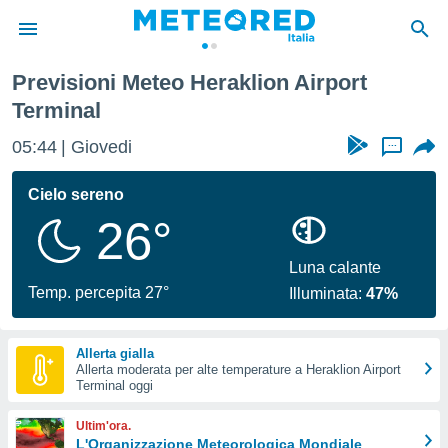
Previsioni Meteo Heraklion Airport
tiva
Terminal
rivacy
ti di
05:44
Giovedi
...
net
net)
Cielo sereno
i
 da
26°
nisti per
 che le
Luna calante
ioni
Temp. percepita 27°
iano di
Illuminata:
47%
È
 a
Allerta gialla
ito Web
Allerta moderata per alte temperature a Heraklion Airport
Terminal oggi
do le
opzioni:
Ultim'ora.
L'Organizzazione Meteorologica Mondiale
 i