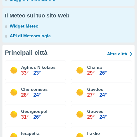
Il Meteo sul tuo sito Web
Widget Meteo
API di Meteorologia
Principali città
Altre città
Aghios Nikolaos
Chania
33°
23°
29°
26°
Chersonisos
Gavdos
28°
24°
27°
24°
Georgioupoli
Gouves
31°
26°
29°
24°
Ierapetra
Iraklio