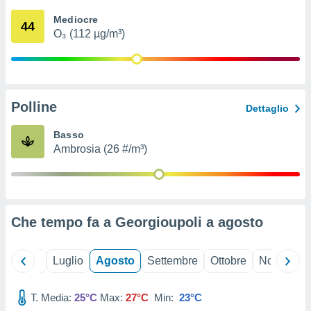
ioni
" o
Mediocre
tra
44
O₃ (112 µg/m³)
sui cookie
o sito
nostri
Polline
Dettaglio
mo il
te
Basso
ento dei
Ambrosia (26 #/m³)
re
ioni su
vo e/o
i,
Che tempo fa a Georgioupoli a
agosto
 dati
er la
 della
Giugno
Luglio
Agosto
Settembre
Ottobre
Novembre
à, creare
r la
à
T. Media:
25°C
Max:
27°C
Min:
23°C
izzata,