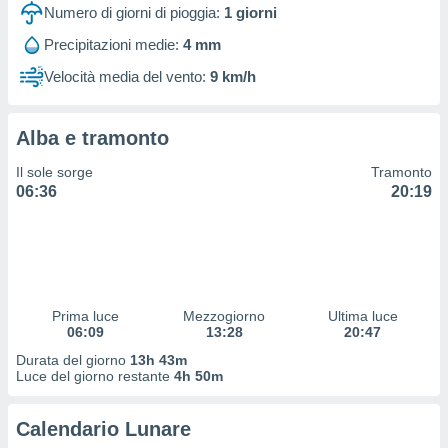
 profili
Numero di giorni di pioggia:
1
giorni
lezione
Precipitazioni medie:
4 mm
cità
izzata,
Velocità media del vento:
9 km/h
fili per
izzazione
Alba e tramonto
nuti,
 profili
Il sole sorge
Tramonto
lezione
06:36
20:19
uti
zzati,
 le
ni degli
 misurare
zioni dei
,
Prima luce
Mezzogiorno
Ultima luce
06:09
13:28
20:47
ere il
Durata del giorno
13h 43m
so
Luce del giorno restante
4h 50m
he o la
ione di
Calendario Lunare
enienti
diverse,