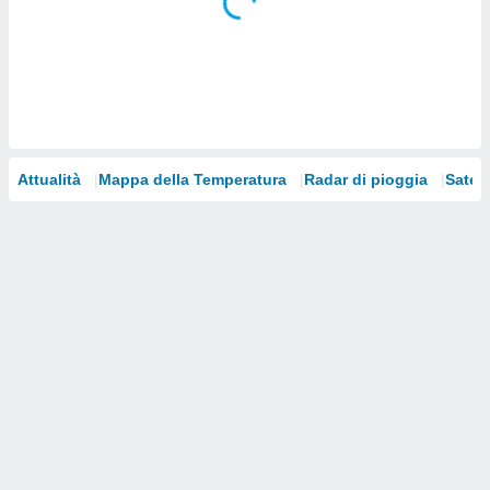
i nostri
artner
Attualità
Mappa della Temperatura
Radar di pioggia
Satelli