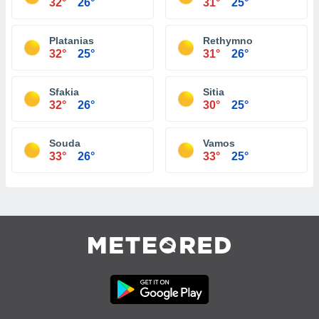
32°
26°
31°
25°
Platanias
Rethymno
32°
25°
31°
26°
Sfakia
Sitia
32°
26°
30°
25°
Souda
Vamos
33°
26°
33°
25°