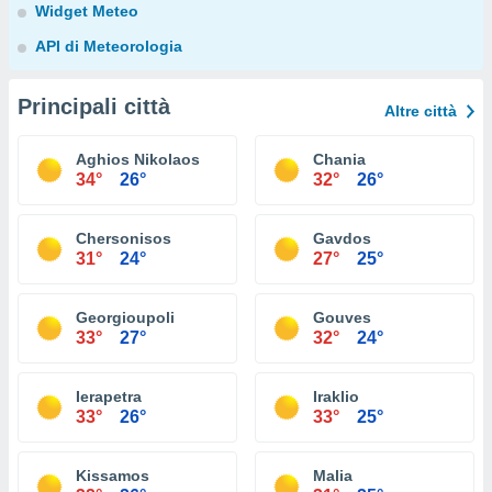
Widget Meteo
API di Meteorologia
Principali città
Altre città
Aghios Nikolaos
Chania
34°
26°
32°
26°
Chersonisos
Gavdos
31°
24°
27°
25°
Georgioupoli
Gouves
33°
27°
32°
24°
Ierapetra
Iraklio
33°
26°
33°
25°
Kissamos
Malia