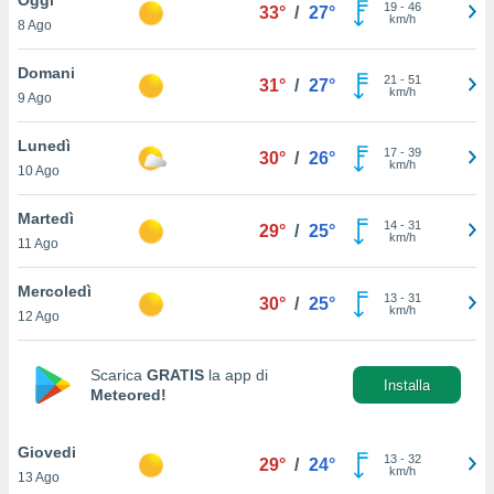
a", è
19
-
46
33°
/
27°
km/h
8 Ago
al sito
ettando
Domani
21
-
51
31°
/
27°
zione di
km/h
9 Ago
okie,
dei nostri
Lunedì
17
-
39
che ci
30°
/
26°
km/h
10 Ago
no di
 e
e il
Martedì
14
-
31
29°
/
25°
amento
km/h
11 Ago
 Web,
i
Mercoledì
13
-
31
re un
30°
/
25°
km/h
12 Ago
pecifico
arti la
à o
Scarica
GRATIS
la app di
i
Installa
Meteored!
zzati
 di esso.
sultare
Giovedi
13
-
32
29°
/
24°
km/h
13 Ago
oni nella