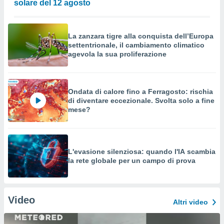
solare del 12 agosto
La zanzara tigre alla conquista dell’Europa
settentrionale, il cambiamento climatico
agevola la sua proliferazione
Ondata di calore fino a Ferragosto: rischia
di diventare eccezionale. Svolta solo a fine
mese?
L'evasione silenziosa: quando l'IA scambia
la rete globale per un campo di prova
Video
Altri video