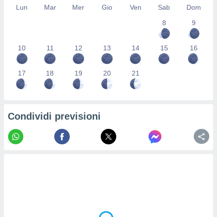
Lun
Mar
Mer
Gio
Ven
Sab
Dom
re e
e i
8
9
tilizzare
ati per la
e dei
10
11
12
13
14
15
16
.
17
18
19
20
21
izzazione
azione
o la
Condividi previsioni
e del
vo,
à e
i
zzati,
one delle
ni dei
 e degli
 ricerche
ico,
di