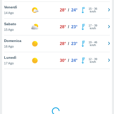
Venerdì
sui cookie
15
-
36
28°
/
24°
km/h
14 Ago
e il tuo
 in
Sabato
17
-
39
28°
/
23°
o
km/h
15 Ago
 il
Domenica
azioni
19
-
46
28°
/
23°
km/h
16 Ago
kie
re
le a piè
Lunedì
12
-
39
30°
/
24°
 del
km/h
17 Ago
to web.
ATIVA,
e
gie
i cookie
ccetti
zione dei