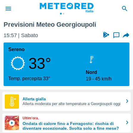
Previsioni Meteo Georgioupoli
tiva
rivacy
15:57
Sabato
...
ti di
net
Sereno
net)
33°
i
 da
nisti per
Nord
 che le
Temp. percepita 33°
19
45 km/h
ioni
iano di
È
Allerta gialla
 a
Allerta moderata per alte temperature a Georgioupoli oggi
ito Web
do le
Ultim'ora.
opzioni:
Ondata di calore fino a Ferragosto: rischia di
diventare eccezionale. Svolta solo a fine mese?
 i