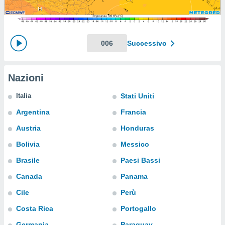
e
amente
cità
006
Successivo
izzata,
ACCETTA
ulle
E
Nazioni
ioni
CONTINUA
tramite
Italia
Stati Uniti
e simili,
IMPOSTAZIONI
Argentina
Francia
nte di
e la
Austria
Honduras
tività per
Bolivia
Messico
re a
ontenuti
Brasile
Paesi Bassi
ti
 di
Canada
Panama
senza
Cile
Perù
sto.
Costa Rica
Portogallo
clic sul
 "Accetta
Germania
Paraguay