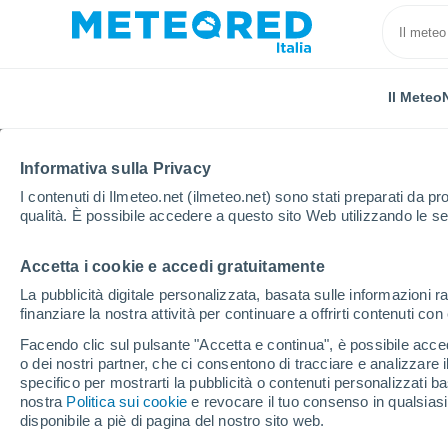
Il Meteo
Informativa sulla Privacy
I contenuti di Ilmeteo.net (ilmeteo.net) sono stati preparati da pro
qualità. È possibile accedere a questo sito Web utilizzando le se
Accetta i cookie e accedi gratuitamente
Home
Modelli
Modelli Portogallo - ECMWF Portogal
La pubblicità digitale personalizzata, basata sulle informazioni ra
finanziare la nostra attività per continuare a offrirti contenuti co
Il modelli numerici di pr
Facendo clic sul pulsante "Accetta e continua", è possibile accede
o dei nostri partner, che ci consentono di tracciare e analizzare
specifico per mostrarti la pubblicità o contenuti personalizzati b
PRES. | V > 10 |
PRECIPITAZIONE
NEVE
nostra
Politica sui cookie
e revocare il tuo consenso in qualsia
NUV. | PIOG. 6H |
ACCUMULATA
ACCUMULATA
disponibile a piè di pagina del nostro sito web.
SPESS.