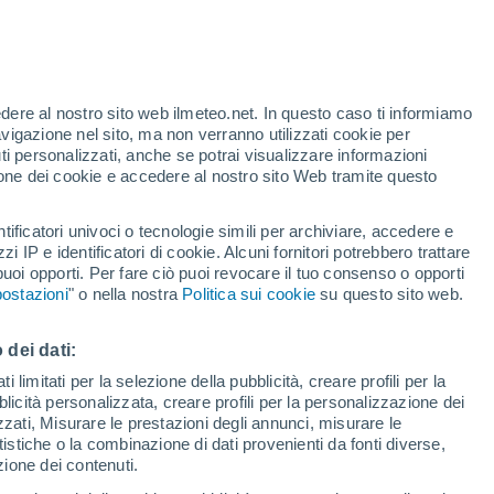
edere al nostro sito web ilmeteo.net. In questo caso ti informiamo
avigazione nel sito, ma non verranno utilizzati cookie per
i personalizzati, anche se potrai visualizzare informazioni
azione dei cookie e accedere al nostro sito Web tramite questo
tificatori univoci o tecnologie simili per archiviare, accedere e
zzi IP e identificatori di cookie. Alcuni fornitori potrebbero trattare
 puoi opporti. Per fare ciò puoi revocare il tuo consenso o opporti
ostazioni
" o nella nostra
Politica sui cookie
su questo sito web.
 dei dati:
 limitati per la selezione della pubblicità, creare profili per la
bblicità personalizzata, creare profili per la personalizzazione dei
izzati, Misurare le prestazioni degli annunci, misurare le
istiche o la combinazione di dati provenienti da fonti diverse,
ezione dei contenuti.