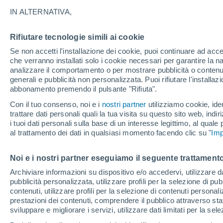
IN ALTERNATIVA,
Portogallo
Rifiutare tecnologie simili ai cookie
Se non accetti l'installazione dei cookie, puoi continuare ad acc
ECMWF
che verranno installati solo i cookie necessari per garantire la n
analizzare il comportamento o per mostrare pubblicità o contenut
GFS
generali e pubblicità non personalizzata. Puoi rifiutare l'install
abbonamento premendo il pulsante "Rifiuta".
ECMWF Europa
Con il tuo consenso, noi e i
nostri partner
utilizziamo cookie, iden
GFS Europa
trattare dati personali quali la tua visita su questo sito web, indiri
i tuoi dati personali sulla base di un interesse legittimo, al quale
al trattamento dei dati in qualsiasi momento facendo clic su "
Imp
Noi e i nostri partner eseguiamo il seguente trattamento
Archiviare informazioni su dispositivo e/o accedervi, utilizzare dati
pubblicità personalizzata, utilizzare profili per la selezione di pu
contenuti, utilizzare profili per la selezione di contenuti personal
prestazioni dei contenuti, comprendere il pubblico attraverso stat
sviluppare e migliorare i servizi, utilizzare dati limitati per la sel