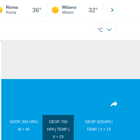
Roma
Milano
Bergamo
36°
32°
Roma
Milano
Bergamo
°C
GEOP. 300 HPA |
GEOP. 700
GEOP. 925HPA |
W > 40
HPA | TEMP. |
TEMP. | V > 15
V > 25