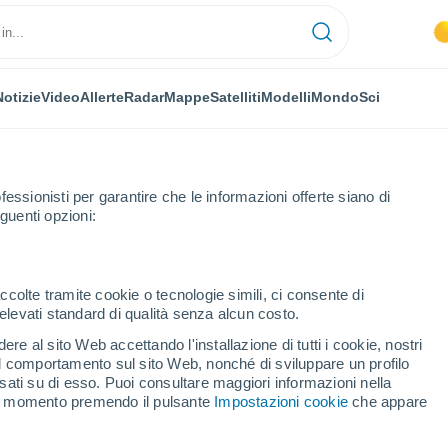
Notizie
Video
Allerte
Radar
Mappe
Satelliti
Modelli
Mondo
Sci
fessionisti per garantire che le informazioni offerte siano di
guenti opzioni:
lo
ccolte tramite cookie o tecnologie simili, ci consente di
n elevati standard di qualità senza alcun costo.
evisione
re al sito Web accettando l'installazione di tutti i cookie, nostri
 il comportamento sul sito Web, nonché di sviluppare un profilo
asati su di esso. Puoi consultare maggiori informazioni nella
TEMPERATURA
GEOP. 850 HPA |
GEOP. 500 HPA |
VENTO 10M |
si momento premendo il pulsante
Impostazioni cookie
che appare
2M
TEMP.
PRES. | TEMP.
PRESSIONE