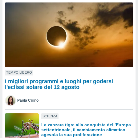
a", è
al sito
ettando
zione di
okie,
dei nostri
che ci
no di
 e
e il
amento
 Web,
TEMPO LIBERO
i
I migliori programmi e luoghi per godersi
re un
l'eclissi solare del 12 agosto
pecifico
arti la
Paola Cirino
à o
i
zzati
SCIENZA
 di esso.
La zanzara tigre alla conquista dell’Europa
sultare
settentrionale, il cambiamento climatico
agevola la sua proliferazione
oni nella