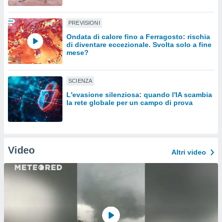
sui cookie
PREVISIONI
e il tuo
 in
Ondata di calore fino a Ferragosto: rischia
di diventare eccezionale. Svolta solo a fine
mese?
o
 il
SCIENZA
azioni
kie
L'evasione silenziosa: quando l'IA scambia
re
la rete globale per un campo di prova
le a piè
 del
to web.
Video
Altri video
ATIVA,
e
gie
i cookie
ccetti
zione dei