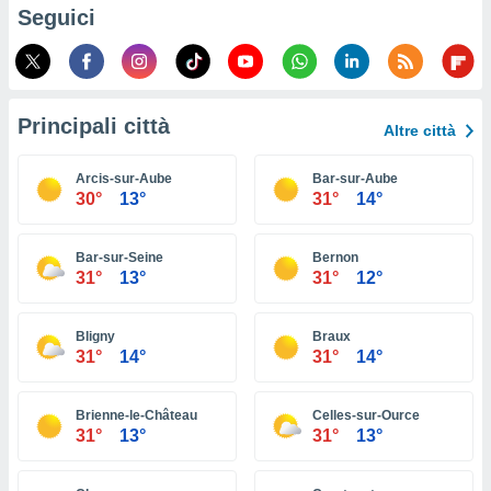
ioni
Seguici
e
à non
izzata.
utare
zione dei
Principali città
Altre città
 al
ito Web
Arcis-sur-Aube
Bar-sur-Aube
questo
30°
13°
31°
14°
ento
 il
Bar-sur-Seine
Bernon
31°
13°
31°
12°
o
, noi e i
Bligny
Braux
rtner
31°
14°
31°
14°
mo
tori
Brienne-le-Château
Celles-sur-Ource
o
31°
13°
31°
13°
e simili
viare,