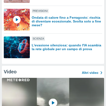
sui cookie
PREVISIONI
e il tuo
 in
Ondata di calore fino a Ferragosto: rischia
di diventare eccezionale. Svolta solo a fine
mese?
o
 il
SCIENZA
azioni
kie
L'evasione silenziosa: quando l'IA scambia
re
la rete globale per un campo di prova
le a piè
 del
to web.
Video
Altri video
ATIVA,
e
gie
i cookie
ccetti
zione dei