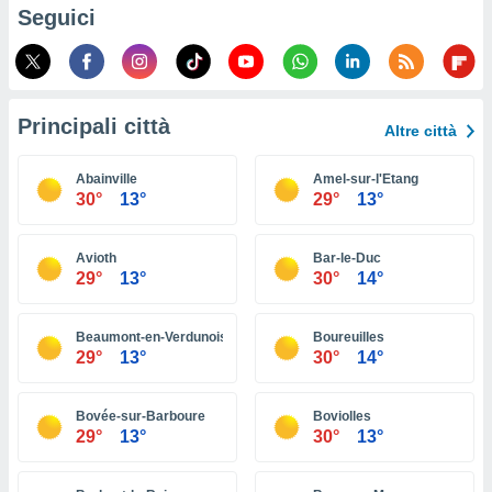
ioni
Seguici
e
à non
izzata.
utare
zione dei
Principali città
Altre città
 al
ito Web
Abainville
Amel-sur-l'Etang
questo
30°
13°
29°
13°
ento
 il
Avioth
Bar-le-Duc
29°
13°
30°
14°
o
, noi e i
Beaumont-en-Verdunois
Boureuilles
rtner
29°
13°
30°
14°
mo
tori
Bovée-sur-Barboure
Boviolles
o
29°
13°
30°
13°
e simili
viare,