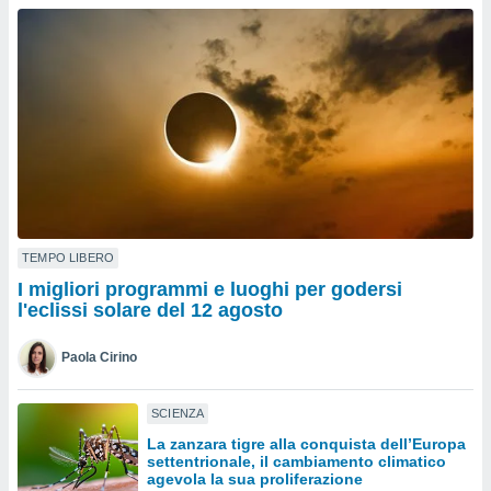
a", è
al sito
ettando
zione di
okie,
dei nostri
che ci
no di
 e
e il
amento
 Web,
TEMPO LIBERO
i
I migliori programmi e luoghi per godersi
re un
l'eclissi solare del 12 agosto
pecifico
arti la
Paola Cirino
à o
i
zzati
SCIENZA
 di esso.
La zanzara tigre alla conquista dell’Europa
sultare
settentrionale, il cambiamento climatico
agevola la sua proliferazione
oni nella