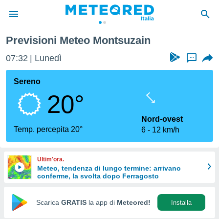
Previsioni Meteo Montsuzain
tiva
rivacy
07:32
Lunedì
...
ti di
net
Sereno
net)
20°
i
 da
nisti per
Nord-ovest
 che le
Temp. percepita 20°
6
12 km/h
ioni
iano di
È
Ultim'ora.
Meteo, tendenza di lungo termine: arrivano
 a
conferme, la svolta dopo Ferragosto
ito Web
do le
opzioni:
Scarica
GRATIS
la app di
Meteored!
Installa
 i