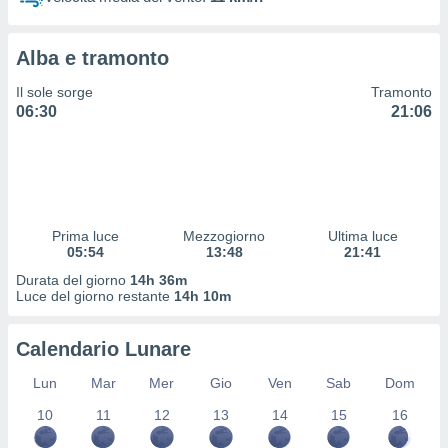
 profili
lezione
cità
Alba e tramonto
izzata,
fili per
Il sole sorge
Tramonto
06:30
21:06
izzazione
nuti,
 profili
lezione
uti
zzati,
Prima luce
Mezzogiorno
Ultima luce
 le
05:54
13:48
21:41
ni degli
 misurare
Durata del giorno
14h 36m
zioni dei
Luce del giorno restante
14h 10m
,
ere il
Calendario Lunare
so
Lun
Mar
Mer
Gio
Ven
Sab
Dom
he o la
ione di
10
11
12
13
14
15
16
enienti
diverse,