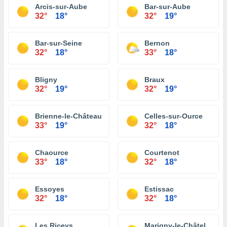
Arcis-sur-Aube
Bar-sur-Aube
32°
18°
32°
19°
Bar-sur-Seine
Bernon
32°
18°
33°
18°
Bligny
Braux
32°
19°
32°
19°
Brienne-le-Château
Celles-sur-Ource
33°
19°
32°
18°
Chaource
Courtenot
33°
18°
32°
18°
Essoyes
Estissac
32°
18°
32°
18°
Les Riceys
Marigny-le-Châtel