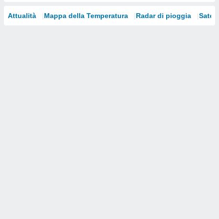
i nostri
Attualità
Mappa della Temperatura
Radar di pioggia
Satelli
artner