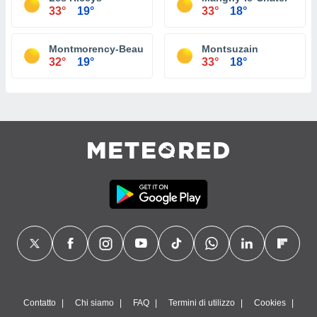
33°
19°
33°
18°
Montmorency-Beaufort
Montsuzain
32°
19°
33°
18°
Contatto
Chi siamo
FAQ
Termini di utilizzo
Cookies