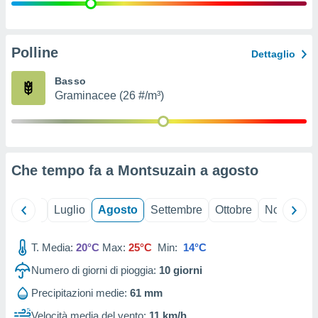
ioni
" o
tra
sui cookie
o sito
Polline
Dettaglio
Basso
nostri
Graminacee (26 #/m³)
mo il
te
ento dei
Che tempo fa a Montsuzain a
agosto
re
ioni su
vo e/o
Giugno
Luglio
Agosto
Settembre
Ottobre
Novembre
i,
 dati
er la
T. Media:
20°C
Max:
25°C
Min:
14°C
 della
Numero di giorni di pioggia:
10
giorni
à, creare
r la
Precipitazioni medie:
61 mm
à
izzata,
Velocità media del vento:
11 km/h