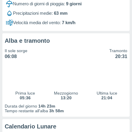
 profili
Numero di giorni di pioggia:
9
giorni
lezione
Precipitazioni medie:
63 mm
cità
izzata,
Velocità media del vento:
7 km/h
fili per
izzazione
Alba e tramonto
nuti,
 profili
Il sole sorge
Tramonto
lezione
06:08
20:31
uti
zzati,
 le
ni degli
 misurare
zioni dei
,
Prima luce
Mezzogiorno
Ultima luce
05:36
13:20
21:04
ere il
Durata del giorno
14h 23m
so
Tempo restante all'alba
3h 58m
he o la
ione di
Calendario Lunare
enienti
diverse,