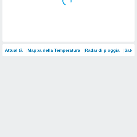
i nostri
artner
Attualità
Mappa della Temperatura
Radar di pioggia
Satelli