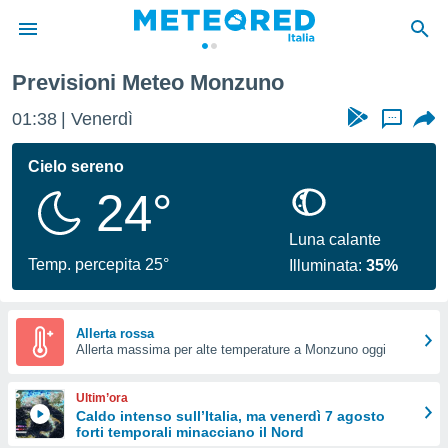
Previsioni Meteo Monzuno
tiva
rivacy
01:38
Venerdì
...
ti di
net
Cielo sereno
net)
24°
i
 da
nisti per
Luna calante
 che le
Temp. percepita 25°
Illuminata:
35%
ioni
iano di
È
Allerta rossa
 a
Allerta massima per alte temperature a Monzuno oggi
ito Web
do le
Ultim’ora
opzioni:
Caldo intenso sull’Italia, ma venerdì 7 agosto
forti temporali minacciano il Nord
 i