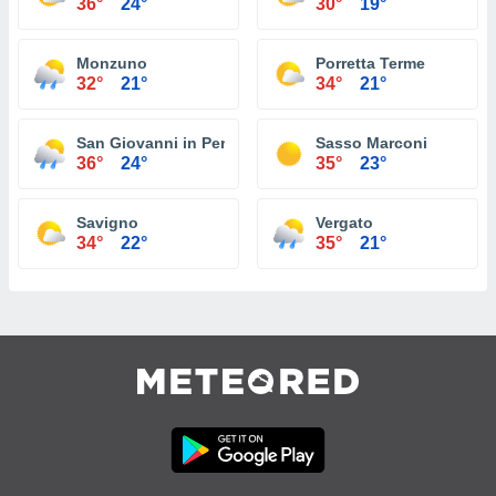
36°
24°
30°
19°
Monzuno
Porretta Terme
32°
21°
34°
21°
San Giovanni in Persiceto
Sasso Marconi
36°
24°
35°
23°
Savigno
Vergato
34°
22°
35°
21°