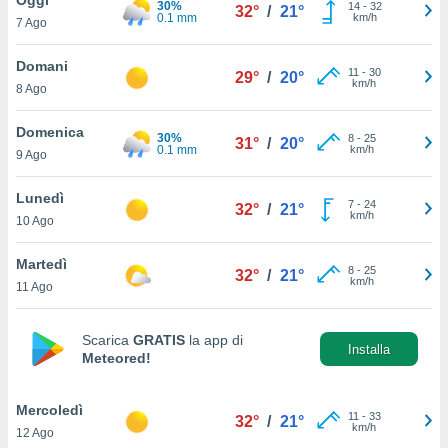
30%
a", è
14
-
32
32°
/
21°
0.1 mm
km/h
7 Ago
al sito
ettando
Domani
11
-
30
29°
/
20°
zione di
km/h
8 Ago
okie,
dei nostri
Domenica
30%
8
-
25
che ci
31°
/
20°
0.1 mm
km/h
9 Ago
no di
 e
e il
Lunedì
7
-
24
32°
/
21°
amento
km/h
10 Ago
 Web,
i
Martedì
8
-
25
re un
32°
/
21°
km/h
11 Ago
pecifico
arti la
à o
Scarica
GRATIS
la app di
i
Installa
Meteored!
zzati
 di esso.
sultare
Mercoledì
11
-
33
32°
/
21°
km/h
12 Ago
oni nella