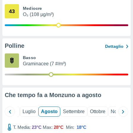
ioni
" o
Mediocre
tra
43
O₃ (108 µg/m³)
sui cookie
o sito
nostri
Polline
Dettaglio
mo il
te
Basso
ento dei
Graminacee (7 #/m³)
re
ioni su
vo e/o
i,
Che tempo fa a Monzuno a
agosto
 dati
er la
 della
Giugno
Luglio
Agosto
Settembre
Ottobre
Novembre
à, creare
r la
à
T. Media:
23°C
Max:
28°C
Min:
18°C
izzata,