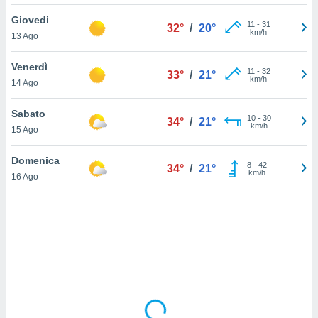
Giovedi
sui cookie
11
-
31
32°
/
20°
km/h
13 Ago
e il tuo
 in
Venerdì
11
-
32
33°
/
21°
o
km/h
14 Ago
 il
Sabato
azioni
10
-
30
34°
/
21°
km/h
15 Ago
kie
re
le a piè
Domenica
8
-
42
34°
/
21°
 del
km/h
16 Ago
to web.
ATIVA,
e
gie
i cookie
ccetti
zione dei