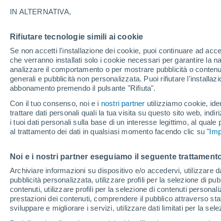
A - Z
IN ALTERNATIVA,
A
Rifiutare tecnologie simili ai cookie
Anzola dell'Emilia
Se non accetti l'installazione dei cookie, puoi continuare ad acc
che verranno installati solo i cookie necessari per garantire la n
B
analizzare il comportamento o per mostrare pubblicità o contenut
generali e pubblicità non personalizzata. Puoi rifiutare l'install
abbonamento premendo il pulsante "Rifiuta".
Baricella
Con il tuo consenso, noi e i
nostri partner
utilizziamo cookie, iden
Bazzano
trattare dati personali quali la tua visita su questo sito web, indiri
i tuoi dati personali sulla base di un interesse legittimo, al quale
Bentivoglio
al trattamento dei dati in qualsiasi momento facendo clic su "
Imp
C
Noi e i nostri partner eseguiamo il seguente trattamento
Calderara di Reno
Archiviare informazioni su dispositivo e/o accedervi, utilizzare dati
pubblicità personalizzata, utilizzare profili per la selezione di pu
Camugnano
contenuti, utilizzare profili per la selezione di contenuti personal
prestazioni dei contenuti, comprendere il pubblico attraverso stat
Casalecchio di Reno
sviluppare e migliorare i servizi, utilizzare dati limitati per la sel
Casalfiumanese