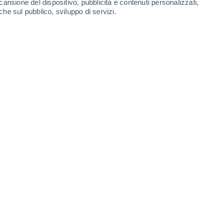
cansione del dispositivo, pubblicità e contenuti personalizzati,
che sul pubblico, sviluppo di servizi.
Castiglione dei Pepoli
Corno alle Scale
Crespellano
Crevalcore
Granarolo dell'Emilia
Grizzana Morandi