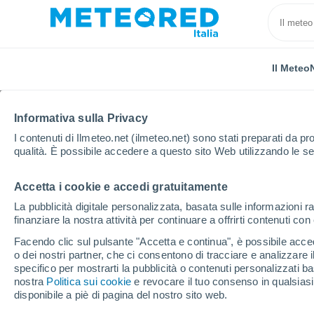
Il Meteo
Informativa sulla Privacy
I contenuti di Ilmeteo.net (ilmeteo.net) sono stati preparati da pro
qualità. È possibile accedere a questo sito Web utilizzando le se
Accetta i cookie e accedi gratuitamente
Home
Città metropolitana di Bologna
Località
La pubblicità digitale personalizzata, basata sulle informazioni ra
finanziare la nostra attività per continuare a offrirti contenuti co
Il tempo in tutte le local
Facendo clic sul pulsante "Accetta e continua", è possibile accede
metropolitana di Bolo
o dei nostri partner, che ci consentono di tracciare e analizzare
specifico per mostrarti la pubblicità o contenuti personalizzati b
nostra
Politica sui cookie
e revocare il tuo consenso in qualsia
Tutte le località della Città metropolitana di Bolog
disponibile a piè di pagina del nostro sito web.