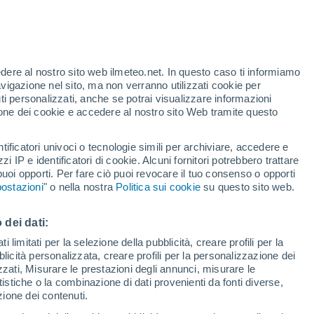
Argelato
edere al nostro sito web ilmeteo.net. In questo caso ti informiamo
avigazione nel sito, ma non verranno utilizzati cookie per
i personalizzati, anche se potrai visualizzare informazioni
azione dei cookie e accedere al nostro sito Web tramite questo
Bologna
tificatori univoci o tecnologie simili per archiviare, accedere e
Borgo Tossignano
zzi IP e identificatori di cookie. Alcuni fornitori potrebbero trattare
 puoi opporti. Per fare ciò puoi revocare il tuo consenso o opporti
Budrio
ostazioni
" o nella nostra
Politica sui cookie
su questo sito web.
 dei dati:
Castel San Pietro Terme
 limitati per la selezione della pubblicità, creare profili per la
bblicità personalizzata, creare profili per la personalizzazione dei
Castello d'Argile
izzati, Misurare le prestazioni degli annunci, misurare le
istiche o la combinazione di dati provenienti da fonti diverse,
Castello di Serravalle
ezione dei contenuti.
Castenaso