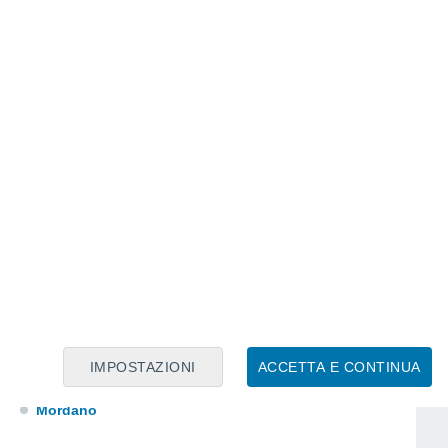
Loiano
Monte San Pietro
Monterenzio
Monteveglio
IMPOSTAZIONI
ACCETTA E CONTINUA
Monzuno
Mordano