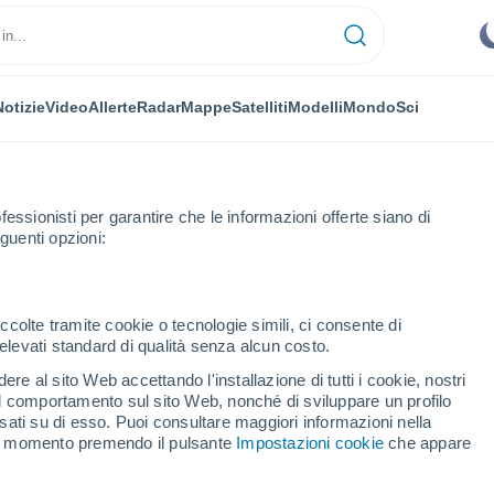
Notizie
Video
Allerte
Radar
Mappe
Satelliti
Modelli
Mondo
Sci
fessionisti per garantire che le informazioni offerte siano di
guenti opzioni:
ccolte tramite cookie o tecnologie simili, ci consente di
n elevati standard di qualità senza alcun costo.
ità della Città
re al sito Web accettando l'installazione di tutti i cookie, nostri
gna
 il comportamento sul sito Web, nonché di sviluppare un profilo
asati su di esso. Puoi consultare maggiori informazioni nella
si momento premendo il pulsante
Impostazioni cookie
che appare
na