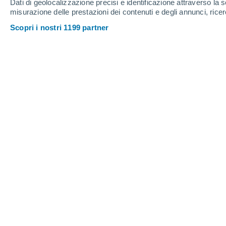
Dati di geolocalizzazione precisi e identificazione attraverso la s
misurazione delle prestazioni dei contenuti e degli annunci, ricer
Castel D'aiano
Scopri i nostri 1199 partner
Castel Del Rio
Castel Di Casio
Castel Guelfo di Bologna
Castel Maggiore
D
Dozza
F
Fontanelice
G
Gaggio Montano
Galliera